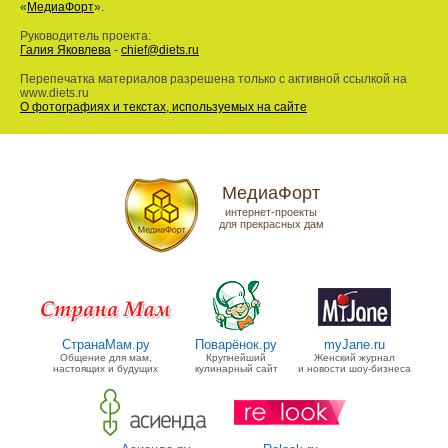
«
МедиаФорт
».
Руководитель проекта:
Галия Яковлева
-
chief@diets.ru
Перепечатка материалов разрешена только с активной ссылкой на
www.diets.ru
О фотографиях и текстах, используемых на сайте
МедиаФорт
интернет-проекты
для прекрасных дам
СтранаМам.ру
Поварёнок.ру
myJane.ru
Общение для мам,
Крупнейший
Женский журнал
настоящих и будущих
кулинарный сайт
и новости шоу-бизнеса