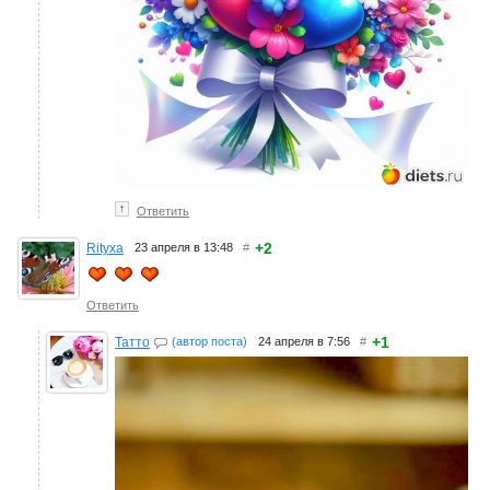
↑
Ответить
+2
Rityxa
23 апреля в 13:48
#
Ответить
+1
Татто
(автор поста)
24 апреля в 7:56
#