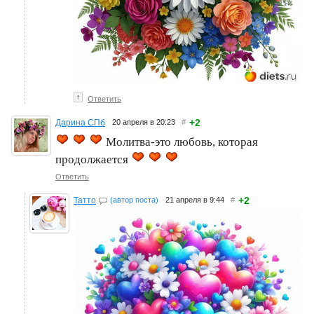
↑
Ответить
+2
Дарина СПб
20 апреля в 20:23
#
Молитва-это любовь, которая
продолжается
Ответить
+2
Татто
(автор поста)
21 апреля в 9:44
#