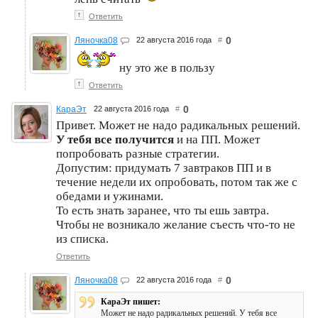
↑
Ответить
0
Ляночка08
22 августа 2016 года
#
ну это же в пользу
↑
Ответить
0
КараЭт
22 августа 2016 года
#
Привет. Может не надо радикальных решений.
У тебя все получится
и на ПП. Может
попробовать разные стратегии.
Допустим: придумать 7 завтраков ПП и в
течение недели их опробовать, потом так же с
обедами и ужинами.
То есть знать заранее, что ты ешь завтра.
Чтобы не возникало желание съесть что-то не
из списка.
Ответить
0
Ляночка08
22 августа 2016 года
#
КараЭт пишет:
Может не надо радикальных решений. У тебя все