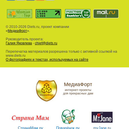
© 2010-2026 Diets.ru, проект компании
«
МедиаФорт
».
Руководитель проекта:
Галия Яковлева
-
chief@diets.ru
Перепечатка материалов разрешена только с активной ссылкой на
www.diets.ru
О фотографиях и текстах, используемых на сайте
МедиаФорт
интернет-проекты
для прекрасных дам
СтранаМам.ру
Поварёнок.ру
myJane.ru