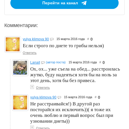
Перейти на канал
Комментарии:
0
yulya klimova 90
15 марта 2016 года
#
Если строго по диете то грибы нельзя)
Ответить
0
Lanait
(автор поста)
15 марта 2016 года
#
Ох, ох... уже съела на обед... расстроилась
жутко, буду надеяться хотя бы на ноль за
этот день, хотя бы без привеса.
↑
Ответить
0
yulya klimova 90
15 марта 2016 года
#
Не расстраивайся!) В другой раз
посторайся их исключить))( я тоже их
очень люблю и первый вопрос был при
узновании диеты))
↑
Ответить