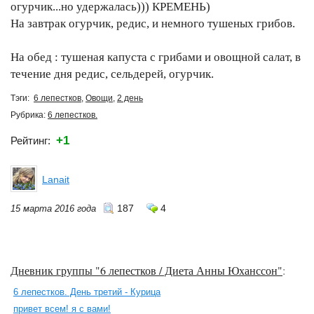
огурчик...но удержалась))) КРЕМЕНЬ)
На завтрак огурчик, редис, и немного тушеных грибов.
На обед : тушеная капуста с грибами и овощной салат, в
течение дня редис, сельдерей, огурчик.
Тэги:
6 лепестков
,
Овощи
,
2 день
Рубрика:
6 лепестков.
+1
Рейтинг:
Lanait
187
4
15 марта 2016 года
Дневник группы "6 лепестков / Диета Анны Юханссон"
:
6 лепестков. День третий - Курица
привет всем! я с вами!