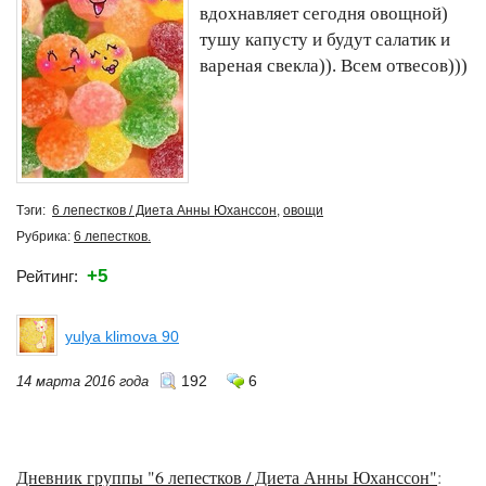
вдохнавляет сегодня овощной)
тушу капусту и будут салатик и
вареная свекла)). Всем отвесов)))
Тэги:
6 лепестков / Диета Анны Юханссон
,
овощи
Рубрика:
6 лепестков.
+5
Рейтинг:
yulya klimova 90
192
6
14 марта 2016 года
Дневник группы "6 лепестков / Диета Анны Юханссон"
: