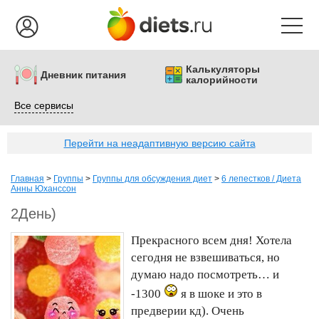
Калькуляторы
Дневник питания
калорийности
Все сервисы
Перейти на неадаптивную версию сайта
Главная
>
Группы
>
Группы для обсуждения диет
>
6 лепестков / Диета
Анны Юханссон
2День)
Прекрасного всем дня! Хотела
сегодня не взвешиваться, но
думаю надо посмотреть… и
-1300
я в шоке и это в
предверии кд). Очень