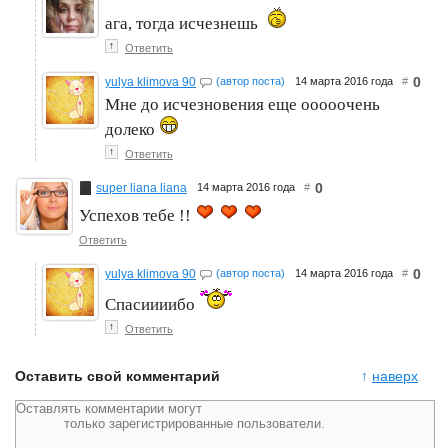
ага, тогда исчезнешь
↑
Ответить
0
yulya klimova 90
(автор поста)
14 марта 2016 года
#
Мне до исчезновения еще ооооочень
долеко
↑
Ответить
0
super liana liana
14 марта 2016 года
#
Успехов тебе !!
Ответить
0
yulya klimova 90
(автор поста)
14 марта 2016 года
#
Спасиииибо
↑
Ответить
Оставить свой комментарий
↑
наверх