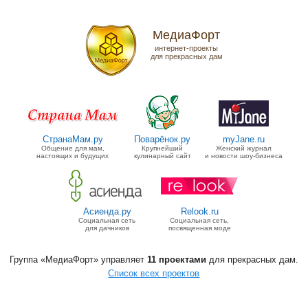
МедиаФорт
интернет-проекты
для прекрасных дам
СтранаМам.ру
Поварёнок.ру
myJane.ru
Общение для мам,
Крупнейший
Женский журнал
настоящих и будущих
кулинарный сайт
и новости шоу-бизнеса
Асиенда.ру
Relook.ru
Социальная сеть
Социальная сеть,
для дачников
посвященная моде
Группа «МедиаФорт» управляет
11 проектами
для прекрасных дам.
Список всех проектов