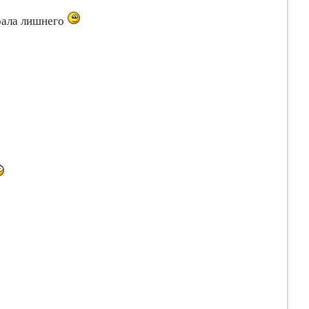
брала лишнего
!