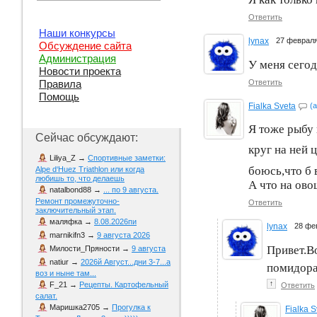
Ответить
Наши конкурсы
lynax
27 феврал
Обсуждение сайта
Администрация
У меня сего
Новости проекта
Ответить
Правила
Помощь
Fialka Sveta
(
Я тоже рыбу
Сейчас обсуждают:
круг на ней 
Liliya_Z
→
Спортивные заметки:
боюсь,что б
Alpe d‘Huez Triathlon или когда
любишь то, что делаешь
А что на ов
natalbond88
→
... по 9 августа.
Ремонт промежуточно-
Ответить
заключительный этап.
маляфка
→
8.08.2026пи
lynax
28 фе
marnikifn3
→
9 августа 2026
Привет.В
Милости_Пряности
→
9 августа
natiur
→
2026й Август...дни 3-7...а
помидорам
воз и ныне там...
↑
F_21
→
Рецепты. Картофельный
Ответить
салат.
Маришка2705
→
Прогулка к
Fialka S