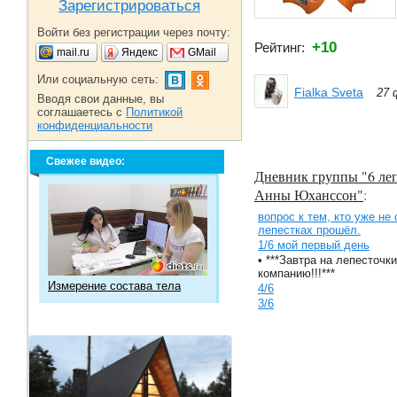
Зарегистрироваться
Войти без регистрации через почту:
+10
Рейтинг:
mail.ru
Яндекс
GMail
Или социальную сеть:
Fialka Sveta
27 
Вводя свои данные, вы
соглашаетесь с
Политикой
конфиденциальности
Свежее видео:
Дневник группы "6 леп
Анны Юханссон"
:
вопрос к тем, кто уже не 
лепестках прошёл.
1/6 мой первый день
• ***Завтра на лепесточки
компанию!!!***
Измерение состава тела
4/6
3/6