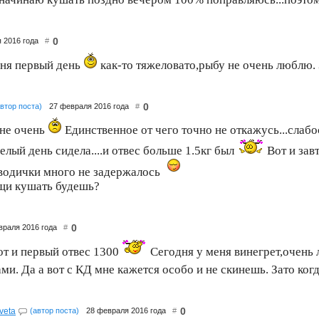
0
я 2016 года
#
дня первый день
как-то тяжеловато,рыбу не очень люблю.
0
автор поста)
27 февраля 2016 года
#
 не очень
Единственное от чего точно не откажусь...слаб
целый день сидела....и отвес больше 1.5кг был
Вот и завт
 водички много не задержалось
ощи кушать будешь?
0
враля 2016 года
#
от и первый отвес 1300
Сегодня у меня винегрет,очень 
и. Да а вот с КД мне кажется особо и не скинешь. Зато когд
0
veta
(автор поста)
28 февраля 2016 года
#