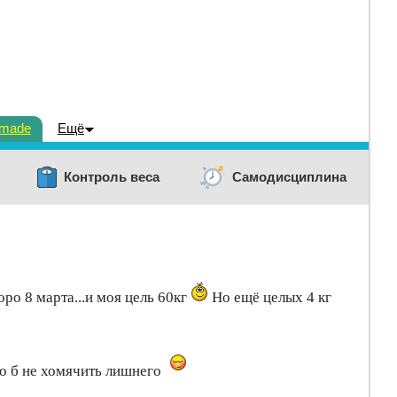
dmade
Ещё
Контроль веса
Самодисциплина
ро 8 марта...и моя цель 60кг
Но ещё целых 4 кг
то б не хомячить лишнего