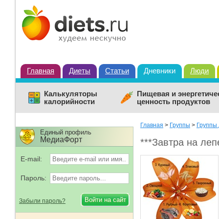
Главная
Диеты
Статьи
Дневники
Люди
Калькуляторы
Пищевая и энергетиче
калорийности
ценность продуктов
Главная
>
Группы
>
Группы 
Единый профиль
МедиаФорт
***Завтра на леп
E-mail:
Пароль:
Забыли пароль?