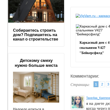
Собираетесь строить
дом? Подпишитесь на
канал о строительстве
Каркасный дом с 4
спальнями V427
"Бейкерсфилд"
Детскому смеху
нужно больше места
Комментарии:
Страницы:
1
2
3
Тане4ка_Карпен
я на диете дю
когда через 
Надоело ютиться в