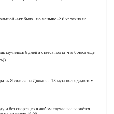
льшой -4кг было...но меньше -2.8 кг точно не
так мучилась 6 дней а отвеса пол кг что боюсь еще
ь))
ата. Я сидела на Дюкане. -13 кг,за полгода,потом
у и без спорта ,то в любом случае вес вернётся.
у не ем после 18.00