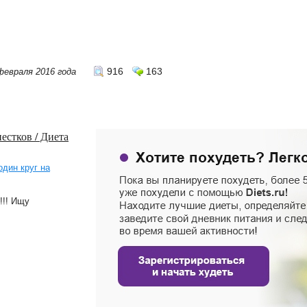
916
163
февраля 2016 года
естков / Диета
один круг на
!!! Ищу