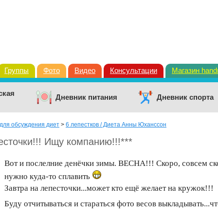
Группы
Фото
Видео
Консультации
Магазин han
ская
Дневник питания
Дневник спорта
для обсуждения диет
>
6 лепестков / Диета Анны Юханссон
есточки!!! Ищу компанию!!!***
Вот и послелние денёчки зимы. ВЕСНА!!! Скоро, совсем ско
нужно куда-то сплавить
Завтра на лепесточки...может кто ещё желает на кружок!!!
Буду отчитываться и стараться фото весов выкладывать...ч