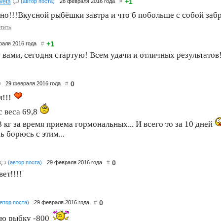
+1
veta
(автор поста)
28 февраля 2016 года
#
но!!!Вкусной рыбёшки завтра и что б побольше с собой за
тить
+1
раля 2016 года
#
с вами, сегодня стартую! Всем удачи и отличных результатов
0
29 февраля 2016 года
#
м!!!
с веса 69,8
 кг за время приема гормональных... И всего то за 10 дней
ь борюсь с этим...
0
(автор поста)
29 февраля 2016 года
#
ет!!!!
0
автор поста)
29 февраля 2016 года
#
ю рыбку -800