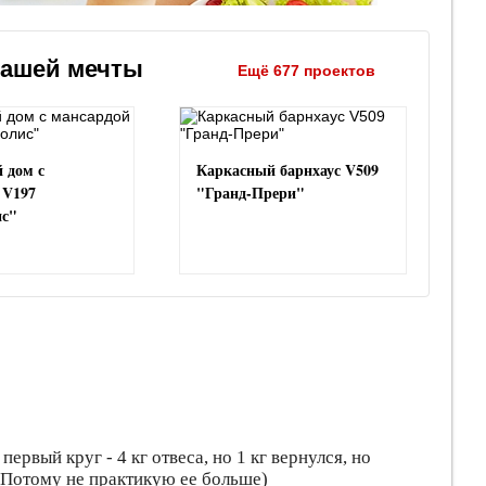
вашей мечты
Ещё 677 проектов
 дом с
Каркасный барнхаус V509
 V197
"Гранд-Прери"
ис"
ервый круг - 4 кг отвеса, но 1 кг вернулся, но
( Потому не практикую ее больше)