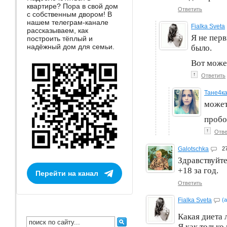
квартире? Пора в свой дом
Ответить
с собственным двором! В
нашем телеграм-канале
Fialka Sveta
рассказываем, как
Я не перв
построить тёплый и
надёжный дом для семьи.
было.
Вот может
↑
Ответить
Тане4к
может
пробо
↑
Отве
Galotschka
2
Здравствуйте
+18 за год.
Перейти на канал
Ответить
Fialka Sveta
(
Какая диета
Я как только