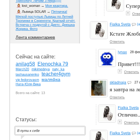
Трихологу. Лечим 3 пера)))))
Супер
lost_woman
→
Моя квартира.
Львица SOLAR
→
Пятничка!
↑
Отве
Мягкой поступью Львицы по Летней
Тропинке в Серенгети. Краткий отчёт.
Fialka Sveta
(
Встреча с подругой с Диетс. Днюшка
Жорика. Фото
Кстате Жлоб
Лента комментариев
Ответить
lynax
28 фе
Сейчас на сайте:
Привет!!
anilag58
Elenochka 79
March20
mikimedeya
naty_ka
↑
Ответить
teacher4gym
tashausanenko
маляфка
vip fedorovasm
skladnaja
27
Ната-Юля-Вика
я завтра на л
Всего на сайте: 13
Ответить
Fialka Sveta
Отлично..
Статусы:
↑
Ответить
В пути к себе
Fialka Sveta
(