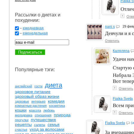
Fialka S
Отлич
Рассылки о диетах и
↑
Отве
похудении:
nani s
29 фев
–
ежедневная
Девчули и я 
–
еженедельная
Ответить
Каляляпа
Удачи на
Стартую 
Популярные тэги:
Набрала 3
Вот тепер
диета
английский
гости
↑
Ответить
здоровое питание
здоровый образ жизни
Fialka Sveta
комедия
здоровье
интерьер
Всем прив
комнатные растения
косметика
кошки
красота
любовь
↑
Ответить
природа
мелодрама
отношения
путешествия
прогулки
Fialka Sveta
(
рецепты
семья
салаты
уход за волосами
счастье
За вчерашню