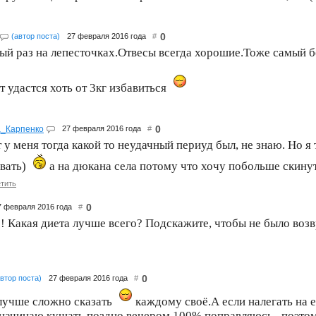
0
(автор поста)
27 февраля 2016 года
#
ый раз на лепесточках.Отвесы всегда хорошие.Тоже самый бо
 удастся хоть от 3кг избавиться
0
а_Карпенко
27 февраля 2016 года
#
 у меня тогда какой то неудачный периуд был, не знаю. Но я 
вать)
а на дюкана села потому что хочу побольше скинут
тить
0
7 февраля 2016 года
#
! Какая диета лучше всего? Подскажите, чтобы не было возвр
0
автор поста)
27 февраля 2016 года
#
 лучше сложно сказать
каждому своё.А если налегать на ед
 начинаю кушать поздно вечером 100% поправляюсь...поэтом