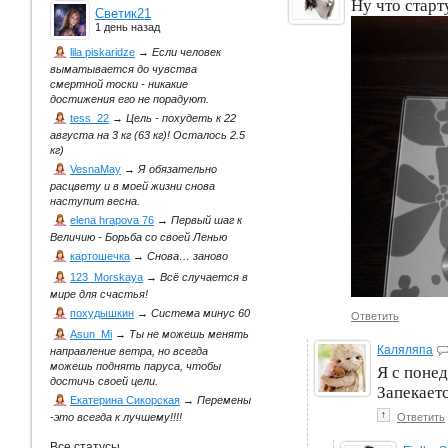
Ну что старту
Светик21
1 день назад
lila piskaridze
→
Если человек
выматывается до чувства
смертной тоски - никакие
достижения его не порадуют.
tess_22
→
Цель - похудеть к 22
августа на 3 кг (63 кг)! Осталось 2.5
кг)
VesnaMay
→
Я обязательно
расцвету и в моей жизни снова
наступит весна.
elena hrapova 76
→
Первый шаг к
Величию - Борьба со своей Ленью
картошечка
→
Снова… заново
123_Morskaya
→
Всё случается в
мире для счастья!
похудышкин
→
Система минус 60
Ответить
Asun_Mi
→
Ты не можешь менять
Каляляпа
направление ветра, но всегда
можешь поднять паруса, чтобы
Я с понед
достичь своей цели.
Запекаетс
Екатерина Сикорская
→
Перемены
↑
Ответить
-это всегда к лучшему!!!!
Все статусы