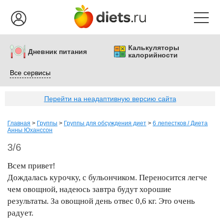
Калькуляторы
Дневник питания
калорийности
Все сервисы
Перейти на неадаптивную версию сайта
Главная
>
Группы
>
Группы для обсуждения диет
>
6 лепестков / Диета
Анны Юханссон
3/6
Всем привет!
Дождалась курочку, с бульончиком. Переносится легче
чем овощной, надеюсь завтра будут хорошие
результаты. За овощной день отвес 0,6 кг. Это очень
радует.