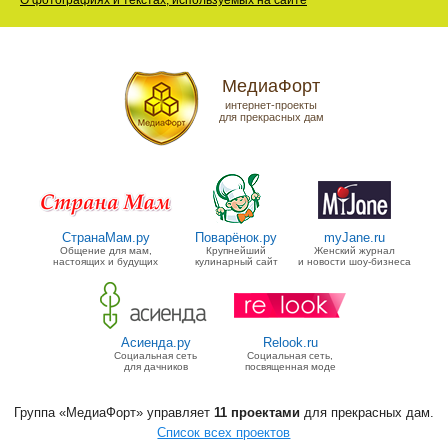
О фотографиях и текстах, используемых на сайте
МедиаФорт
интернет-проекты
для прекрасных дам
СтранаМам.ру
Поварёнок.ру
myJane.ru
Общение для мам,
Крупнейший
Женский журнал
настоящих и будущих
кулинарный сайт
и новости шоу-бизнеса
Асиенда.ру
Relook.ru
Социальная сеть
Социальная сеть,
для дачников
посвященная моде
Группа «МедиаФорт» управляет
11 проектами
для прекрасных дам.
Список всех проектов