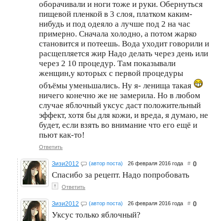
оборачивали и ноги тоже и руки. Обернуться
пищевой пленкой в 3 слоя, платком каким-
нибудь и под одеяло а лучше под 2 на час
примерно. Сначала холодно, а потом жарко
становится и потеешь. Вода уходит говорили и
расщепляется жир Надо делать через день или
через 2 10 процедур. Там показывали
женщин,у которых с первой процедуры
объёмы уменьшались. Ну я- ленища такая
ничего конечно же не замерила. Но в любом
случае яблочный уксус даст положительный
эффект, хотя бы для кожи, и вреда, я думаю, не
будет, если взять во внимание что его ещё и
пьют как-то!
Ответить
0
Зизи2012
(автор поста)
26 февраля 2016 года
#
Спасибо за рецепт. Надо попробовать
↑
Ответить
0
Зизи2012
(автор поста)
26 февраля 2016 года
#
Уксус только яблочный?