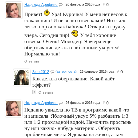
0
Надежда Арефино
26 февраля 2016 года
#
Привет!
Ура! Курочка! У меня нет весов к
сожалению! И не знаю отвес какой! Но стало
легко, порхаю как бабочка! Отварила грудку
вчера. Сегодня пир!
У тебя хорошие
отвесы! Очень! Молодец! Я вчера ещё
обертывание делала с яблочным уксусом!
Нормально так!
Ответить
0
Зизи2012
(автор поста)
26 февраля 2016 года
#
Как делала обертывание. Какой даёт
эффект?
↑
Ответить
0
Надежда Арефино
26 февраля 2016 года
#
Недавно увидела по ТВ в программе какой -то
и записала. Яблочный уксус 5% разбавить 1:3
или 1:2 прохладной водой. Намочить простынь
ну или какую- нибудь материю . Обернуть
проблемные места Я делала на живот, а там