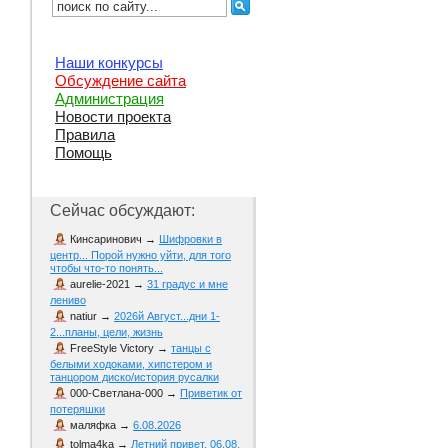
Наши конкурсы
Обсуждение сайта
Администрация
Новости проекта
Правила
Помощь
Сейчас обсуждают:
Кинсаринович
→
Шифровки в
центр... Порой нужно уйти, для того
чтобы что-то понять...
aurelie-2021
→
31 градус и мне
лениво
natiur
→
2026й Август...дни 1-
2...планы, цели, жизнь
FreeStyle Victory
→
танцы с
белыми ходоками, хипстером и
танцором диско/история русалки
000-Светлана-000
→
Приветик от
потеряшки
маляфка
→
6.08.2026
tolma4ka
→
Летний привет. 06.08.