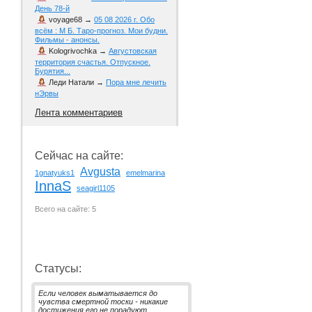
День 78-й
voyage68
→
05 08 2026 г. Обо
всём : М Б. Таро-прогноз. Мои будни.
Фильмы - анонсы.
Kologrivochka
→
Августовская
территория счастья. Отпускное.
Бурятия...
Леди Натали
→
Пора мне лечить
нЭрвы
Лента комментариев
Сейчас на сайте:
Avgusta
1gnatyuks1
emelmarina
InnaS
seagirl1105
Всего на сайте: 5
Статусы:
Если человек выматывается до
чувства смертной тоски - никакие
достижения его не порадуют.