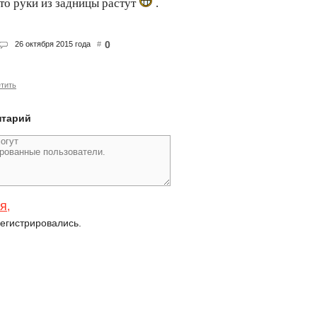
то руки из задницы растут
.
0
26 октября 2015 года
#
тить
нтарий
ся
,
егистрировались.