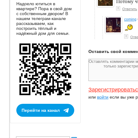
Потому ч
Надоело ютиться в
квартире? Пора в свой дом
↑
Ответить
с собственным двором! В
нашем телеграм-канале
coming
рассказываем, как
построить тёплый и
надёжный дом для семьи.
↑
Отве
Оставить свой комме
Зарегистрировать
или
войти
если вы уже р
Перейти на канал