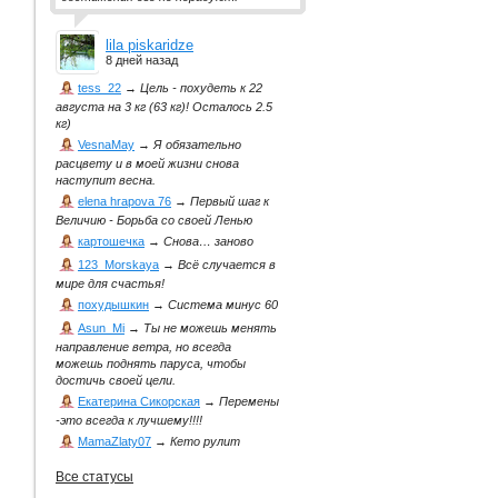
lila piskaridze
8 дней назад
tess_22
→
Цель - похудеть к 22
августа на 3 кг (63 кг)! Осталось 2.5
кг)
VesnaMay
→
Я обязательно
расцвету и в моей жизни снова
наступит весна.
elena hrapova 76
→
Первый шаг к
Величию - Борьба со своей Ленью
картошечка
→
Снова… заново
123_Morskaya
→
Всё случается в
мире для счастья!
похудышкин
→
Система минус 60
Asun_Mi
→
Ты не можешь менять
направление ветра, но всегда
можешь поднять паруса, чтобы
достичь своей цели.
Екатерина Сикорская
→
Перемены
-это всегда к лучшему!!!!
MamaZlaty07
→
Кето рулит
Все статусы