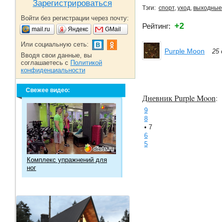
Зарегистрироваться
Тэги:
спорт
,
уход
,
выходные
Войти без регистрации через почту:
+2
Рейтинг:
mail.ru
Яндекс
GMail
Или социальную сеть:
Purple Moon
25 
Вводя свои данные, вы
соглашаетесь с
Политикой
конфиденциальности
Свежее видео:
Дневник Purple Moon
:
9
8
• 7
6
5
Комплекс упражнений для
ног