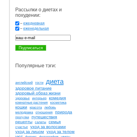
Рассылки о диетах и
похудении:
–
ежедневная
–
еженедельная
Популярные тэги:
диета
английский
гости
здоровое питание
здоровый образ жизни
комедия
здоровье
интерьер
комнатные растения
косметика
кошки
красота
любовь
природа
мелодрама
отношения
путешествия
прогулки
рецепты
семья
салаты
уход за волосами
счастье
уход за лицом
уход за телом
уют
фитнес
фотография
цветы