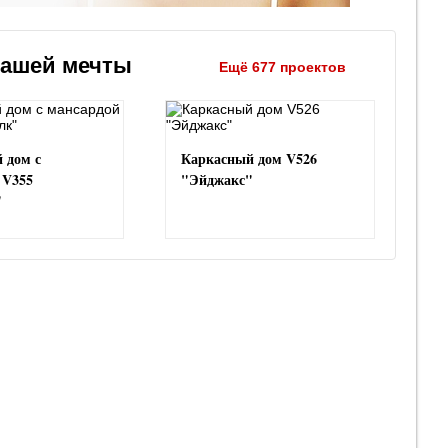
вашей мечты
Ещё 677 проектов
 дом с
Каркасный дом V526
 V355
"Эйджакс"
"