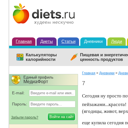
Главная
Диеты
Статьи
Дневники
Люди
Калькуляторы
Пищевая и энергетиче
калорийности
ценность продуктов
Главная
>
Дневники
>
Дневн
Единый профиль
МедиаФорт
7
E-mail:
Сегодня ну просто по
Пароль:
пейзажами...красота!
(ягодицы, живот, верх
Забыли пароль?
еще купила сегодня п