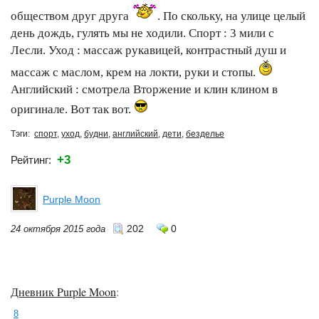
обществом друг друга
. По скольку, на улице целый
день дождь, гулять мы не ходили. Спорт : 3 мили с
Лесли. Уход : массаж рукавицей, контрастный душ и
массаж с маслом, крем на локти, руки и стопы.
Английский : смотрела Вторжение и клин клином в
оригинале. Вот так вот.
Тэги:
спорт
,
уход
,
будни
,
английский
,
дети
,
безделье
+3
Рейтинг:
Purple Moon
202
0
24 октября 2015 года
Дневник Purple Moon
:
8