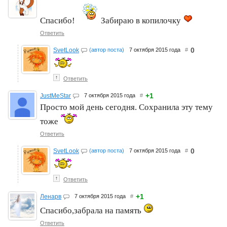
Спасибо!
Забираю в копилочку
Ответить
0
SvetLook
(автор поста)
7 октября 2015 года
#
↑
Ответить
+1
JustMeStar
7 октября 2015 года
#
Просто мой день сегодня. Сохранила эту тему
тоже
Ответить
0
SvetLook
(автор поста)
7 октября 2015 года
#
↑
Ответить
+1
Ленарв
7 октября 2015 года
#
Спасибо,забрала на память
Ответить