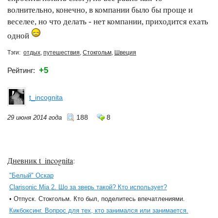
волнительно, конечно, в компании было бы проще и
веселее, но что делать - нет компании, приходится ехать
одной
Тэги:
отдых
,
путешествия
,
Стокгольм
,
Швеция
+5
Рейтинг:
t_incognita
188
8
29 июня 2014 года
Дневник t_incognita
:
"Белый" Оскар
Clarisonic Mia 2. Шо за зверь такой? Кто использует?
• Отпуск. Стокгольм. Кто был, поделитесь впечатлениями.
Кикбоксинг. Вопрос для тех, кто занимался или занимается.