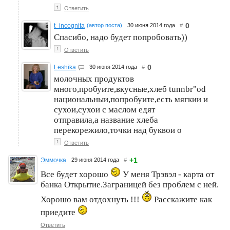
↑
Ответить
0
t_incognita
(автор поста)
30 июня 2014 года
#
Спасибо, надо будет попробовать))
↑
Ответить
0
Leshika
30 июня 2014 года
#
молочных продуктов
много,пробуите,вкусные,хлеб tunnbr"od
национальныи,попробуите,есть мягкии и
сухои,сухои с маслом едят
отправила,а название хлеба
перекорежило,точки над буквои о
↑
Ответить
+1
Эммочка
29 июня 2014 года
#
Все будет хорошо
У меня Трэвэл - карта от
банка Открытие.Заграницей без проблем с ней.
Хорошо вам отдохнуть !!!
Расскажите как
приедите
Ответить