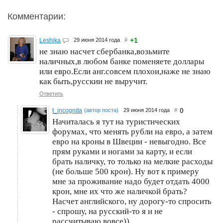
Комментарии:
+1
Leshika
29 июня 2014 года
#
не знаю насчет сбербанка,возьмите
наличных,в любом банке поменяете доллары
или евро.Если анг.совсем плохои,наже не знаю
как быть,русскии не выручит.
Ответить
0
t_incognita
(автор поста)
29 июня 2014 года
#
Начиталась я тут на туристических
форумах, что менять рубли на евро, а затем
евро на кроны в Швеции - невыгодно. Все
прям руками и ногами за карту, и если
брать наличку, то только на мелкие расходы
(не больше 500 крон). Ну вот к примеру
мне за проживание надо будет отдать 4000
крон, мне их что же наличкой брать?
Насчет английского, ну дорогу-то спросить
- спрошу, на русский-то я и не
рассчитываю вовсе))