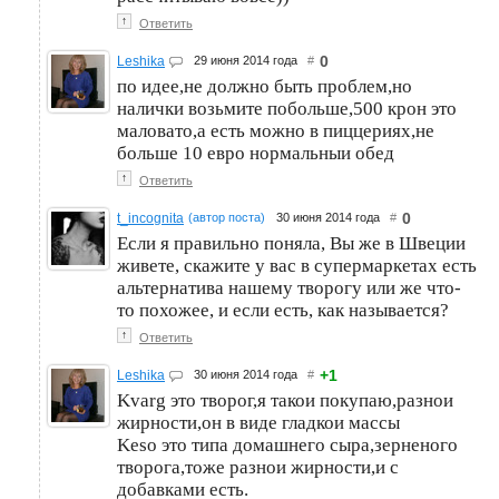
↑
Ответить
0
Leshika
29 июня 2014 года
#
по идее,не должно быть проблем,но
налички возьмите побольше,500 крон это
маловато,а есть можно в пиццериях,не
больше 10 евро нормальныи обед
↑
Ответить
0
t_incognita
(автор поста)
30 июня 2014 года
#
Если я правильно поняла, Вы же в Швеции
живете, скажите у вас в супермаркетах есть
альтернатива нашему творогу или же что-
то похожее, и если есть, как называется?
↑
Ответить
+1
Leshika
30 июня 2014 года
#
Kvarg это творог,я такои покупаю,разнои
жирности,он в виде гладкои массы
Keso это типа домашнего сыра,зерненого
творога,тоже разнои жирности,и с
добавками есть.