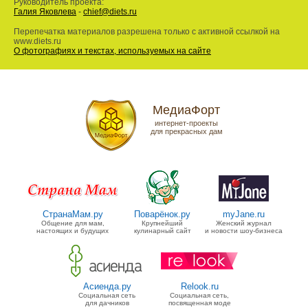
Руководитель проекта:
Галия Яковлева
-
chief@diets.ru
Перепечатка материалов разрешена только с активной ссылкой на
www.diets.ru
О фотографиях и текстах, используемых на сайте
МедиаФорт
интернет-проекты
для прекрасных дам
СтранаМам.ру
Поварёнок.ру
myJane.ru
Общение для мам,
Крупнейший
Женский журнал
настоящих и будущих
кулинарный сайт
и новости шоу-бизнеса
Асиенда.ру
Relook.ru
Социальная сеть
Социальная сеть,
для дачников
посвященная моде