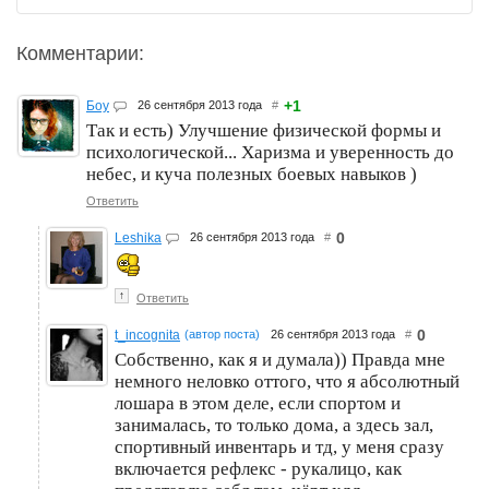
Комментарии:
+1
Боу
26 сентября 2013 года
#
Так и есть) Улучшение физической формы и
психологической... Харизма и уверенность до
небес, и куча полезных боевых навыков )
Ответить
0
Leshika
26 сентября 2013 года
#
↑
Ответить
0
t_incognita
(автор поста)
26 сентября 2013 года
#
Собственно, как я и думала)) Правда мне
немного неловко оттого, что я абсолютный
лошара в этом деле, если спортом и
занималась, то только дома, а здесь зал,
спортивный инвентарь и тд, у меня сразу
включается рефлекс - рукалицо, как