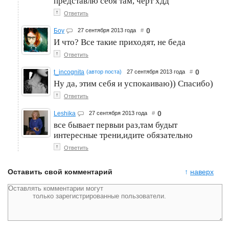
представлю себя там, чёрт хдд
↑
Ответить
0
Боу
27 сентября 2013 года
#
И что? Все такие приходят, не беда
↑
Ответить
0
t_incognita
(автор поста)
27 сентября 2013 года
#
Ну да, этим себя и успокаиваю)) Спасибо)
↑
Ответить
0
Leshika
27 сентября 2013 года
#
все бывает первыи раз,там будыт
интересные трени,идите обязательно
↑
Ответить
Оставить свой комментарий
↑
наверх