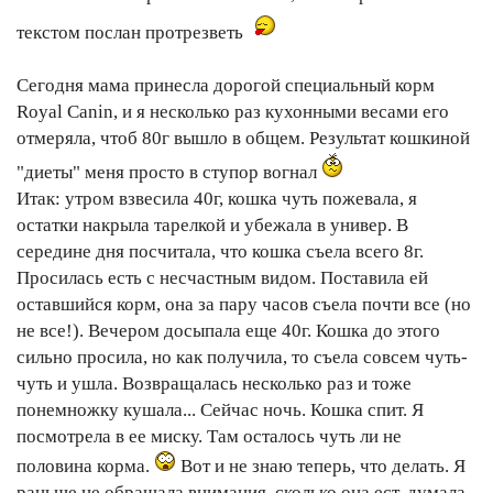
текстом послан протрезветь
Сегодня мама принесла дорогой специальный корм
Royal Canin, и я несколько раз кухонными весами его
отмеряла, чтоб 80г вышло в общем. Результат кошкиной
"диеты" меня просто в ступор вогнал
Итак: утром взвесила 40г, кошка чуть пожевала, я
остатки накрыла тарелкой и убежала в универ. В
середине дня посчитала, что кошка съела всего 8г.
Просилась есть с несчастным видом. Поставила ей
оставшийся корм, она за пару часов съела почти все (но
не все!). Вечером досыпала еще 40г. Кошка до этого
сильно просила, но как получила, то съела совсем чуть-
чуть и ушла. Возвращалась несколько раз и тоже
понемножку кушала... Сейчас ночь. Кошка спит. Я
посмотрела в ее миску. Там осталось чуть ли не
половина корма.
Вот и не знаю теперь, что делать. Я
раньше не обращала внимания, сколько она ест, думала,