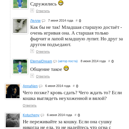
Сдружились
↑
Ответить
0
Лелли
7 июня 2014 года
#
Как бы не так! Младшая старшую достаёт -
очень игривая она. А старшая только
фырчит и лапой младшую лупит. Но друг за
другом подъедают.
↑
Ответить
0
EternalDream
(автор поста)
8 июня 2014 года
#
Общение такое
↑
Ответить
0
AnnaNen
6 июня 2014 года
#
Чего позже? кровь сдать? Чего ждать то? Если
кошка выглядеть неухоженной и вялой?
Ответить
0
Kotucheny
6 июня 2014 года
#
Не переживайте за кошку. Если она сушку
никогда не ела, то не надейтесь что огна с