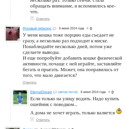
несколько раз. Только сейчас стала
обращать внимание, и вспомнилось кое-
что.
↑
Ответить
0
Розовый гибискус
6 июня 2014 года
#
У меня кошка тоже порцию еды съедает не
сразу, а несколько раз подходит к миске.
Понаблюдайте несколько дней, потом уже
сделаете выводы.
И еще попробуйте добавить кошке физической
активности, почаще с ней играйте, заставляйте
бегать и прыгать. Может, она поправилась от
того, что мало двигается?
Ответить
0
EternalDream
(автор поста)
6 июня 2014 года
#
Если только на улицу водить. Надо купить
ошейник с поводком...
А дома не хочет играть, только валяется
↑
Ответить