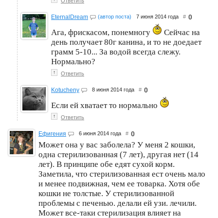
Ответить
0
EternalDream
(автор поста)
7 июня 2014 года
#
Ага, фрискасом, понемногу
Сейчас на
день получает 80г канина, и то не доедает
грамм 5-10... За водой всегда слежу.
Нормально?
↑
Ответить
0
Kotucheny
8 июня 2014 года
#
Если ей хватает то нормально
↑
Ответить
0
Ефигения
6 июня 2014 года
#
Может она у вас заболела? У меня 2 кошки,
одна стерилизованная (7 лет), другая нет (14
лет). В принципе обе едят сухой корм.
Заметила, что стерилизованная ест очень мало
и менее подвижная, чем ее товарка. Хотя обе
кошки не толстые. У стерилизованной
проблемы с печенью. делали ей узи. лечили.
Может все-таки стерилизация влияет на