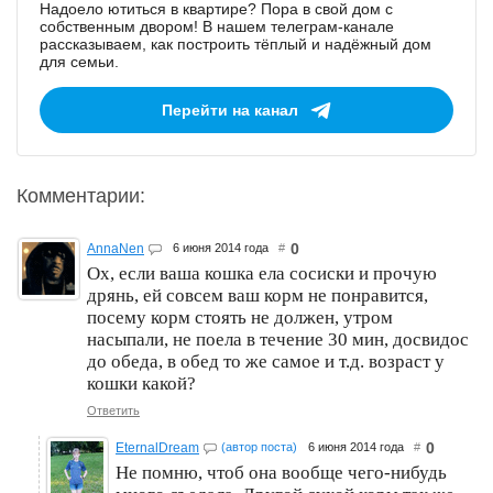
Надоело ютиться в квартире? Пора в свой дом с
собственным двором! В нашем телеграм-канале
рассказываем, как построить тёплый и надёжный дом
для семьи.
Перейти на канал
Комментарии:
0
AnnaNen
6 июня 2014 года
#
Ох, если ваша кошка ела сосиски и прочую
дрянь, ей совсем ваш корм не понравится,
посему корм стоять не должен, утром
насыпали, не поела в течение 30 мин, досвидос
до обеда, в обед то же самое и т.д. возраст у
кошки какой?
Ответить
0
EternalDream
(автор поста)
6 июня 2014 года
#
Не помню, чтоб она вообще чего-нибудь