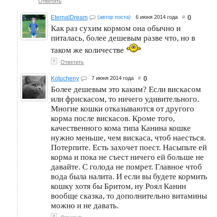
Ответить
0
EternalDream
(автор поста)
6 июня 2014 года
#
Как раз сухим кормом она обычно и
питалась, более дешевым разве что, но в
таком же количестве
↑
Ответить
0
Kotucheny
7 июня 2014 года
#
Более дешевым это каким? Если вискасом
или фрискасом, то ничего удивительного.
Многие кошки отказываются от другого
корма после вискасов. Кроме того,
качественного кома типа Канина кошке
нужно меньше, чем вискаса, чтоб наесться.
Потерпите. Есть захочет поест. Насыпьте ей
корма и пока не съест ничего ей больше не
давайте. С голода не помрет. Главное чтоб
вода была налита. И если вы будете кормить
кошку хотя бы Бритом, ну Роял Канин
вообще сказка, то дополнительно витамины
можно и не давать.
↑