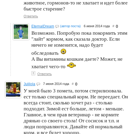
животное, гормонов-то не хватает и идет более
быстрое старение?
Ответить
0
EternalDream
(автор поста)
6 июня 2014 года
#
Возможно. Попробую пока покормить этим
"лайт" кормом, как сказала доктор. Если
ничего не изменится, надо будет
обследовать
А Вы витамины кошкам даете? Может, не
хватает чего-то
↑
Ответить
0
Julilola
7 июня 2014 года
#
У моей было 3 помета, потом стерилизовала.
ест только специальный корм. Не переедает. Он
всегда стоит, сколько хочет раз - столько
подходит. Зимой ест больше, летом - меньше.
Главное, в чем прав ветеринар - не кормите
дрянью со своего стола! От сосисок и т.п. и
люди поправляются. Давайте ей нормальный
корм, и все будет хорошо.