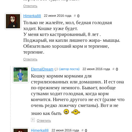
Ответить
0
Himerka88
22 июня 2016 года
#
Только не жалейте, мол, бедная голодная
ходит. Кошке хуже будет.
У меня котэ кастрированный, 8 лет .
Поджарый, ни капли лишнего жира- мышцы.
Обязательно хороший корм и терпение,
терпение.
Ответить
0
EternalDream
(автор поста)
22 июня 2016 года
#
Кошку кормим кормами для
стерилизованных или домашних. И ест она
по-прежнему немного. Бывает, вообще
сутками ходит голодная, когда корм
кончится. Ничего другого не ест (разве что
очень редко ложечку сметаны). Вот и не
знаю как быть
↑
Ответить
0
Himerka88
22 июня 2016 года
#