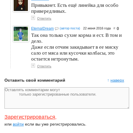
Привыкнет. Есть ещё линейка для особо
привередливых.
↑
Ответить
0
EternalDream
(автор поста)
22 июня 2016 года
#
Так она только сухие корма и ест. В том и
дело.
Даже если отчим закидывает в ее миску
сало от мяса или кусочки колбасы, это
остается нетронутым.
↑
Ответить
Оставить свой комментарий
↑
наверх
Зарегистрироваться
,
или
войти
если вы уже регистрировались.