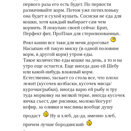
первого раза его есть будет. По первости
размачивайте корм. Потом уже потихлоньку
она будет и сухой кушать. Сосиски не еда для
кошки, хотя каждый выбирает сам чем
кормить. Я покупаю своей сейчас Брит,
Перфект фит, ПроПлан для стерилизованных.
Роял канин все таки для меня дороговат
Насыпаю ей такую миску (в одной половине
корм, в другой корм) утром еды.
Такое количество еды кошке на день, а то и на
утро еще остается. Еще иногда даю ей Шебу
или какой-нибудь влажный корм.
Естественно, таскает со стола все, что плохо
лежит (кусочек колбаски, кусочек мясца/
курочки/рыбки), иногда варю ей рыбу и тру
туда морковку на мелкой терке, иногда кусочек
яичка съест, две рисинки, молоко/йогурт/
кефир, за оливки и маслины вообще душу
продаст
Ну и хлеб, да-да, именно хлеб,
причем лучше бородинский