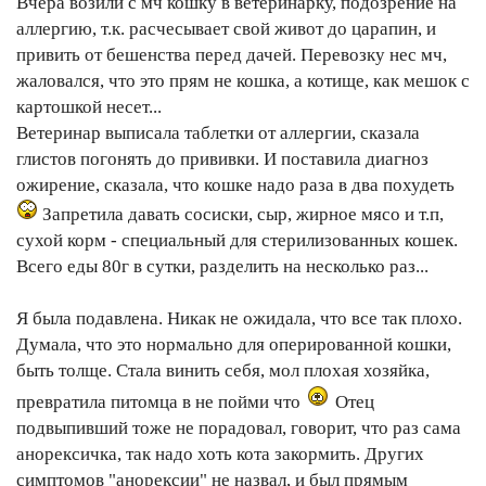
Вчера возили с мч кошку в ветеринарку, подозрение на
аллергию, т.к. расчесывает свой живот до царапин, и
привить от бешенства перед дачей. Перевозку нес мч,
жаловался, что это прям не кошка, а котище, как мешок с
картошкой несет...
Ветеринар выписала таблетки от аллергии, сказала
глистов погонять до прививки. И поставила диагноз
ожирение, сказала, что кошке надо раза в два похудеть
Запретила давать сосиски, сыр, жирное мясо и т.п,
сухой корм - специальный для стерилизованных кошек.
Всего еды 80г в сутки, разделить на несколько раз...
Я была подавлена. Никак не ожидала, что все так плохо.
Думала, что это нормально для оперированной кошки,
быть толще. Стала винить себя, мол плохая хозяйка,
превратила питомца в не пойми что
Отец
подвыпивший тоже не порадовал, говорит, что раз сама
анорексичка, так надо хоть кота закормить. Других
симптомов "анорексии" не назвал, и был прямым