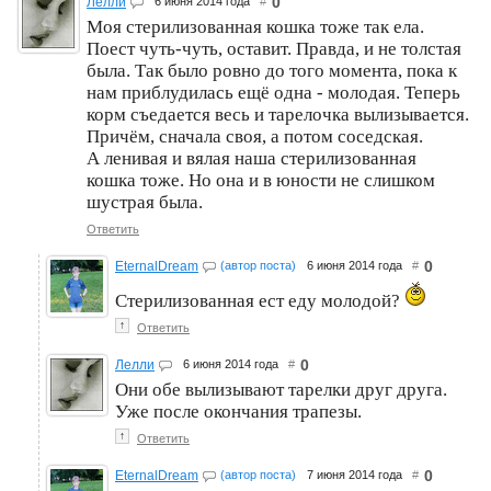
0
Лелли
6 июня 2014 года
#
Моя стерилизованная кошка тоже так ела.
Поест чуть-чуть, оставит. Правда, и не толстая
была. Так было ровно до того момента, пока к
нам приблудилась ещё одна - молодая. Теперь
корм съедается весь и тарелочка вылизывается.
Причём, сначала своя, а потом соседская.
А ленивая и вялая наша стерилизованная
кошка тоже. Но она и в юности не слишком
шустрая была.
Ответить
0
EternalDream
(автор поста)
6 июня 2014 года
#
Стерилизованная ест еду молодой?
↑
Ответить
0
Лелли
6 июня 2014 года
#
Они обе вылизывают тарелки друг друга.
Уже после окончания трапезы.
↑
Ответить
0
EternalDream
(автор поста)
7 июня 2014 года
#