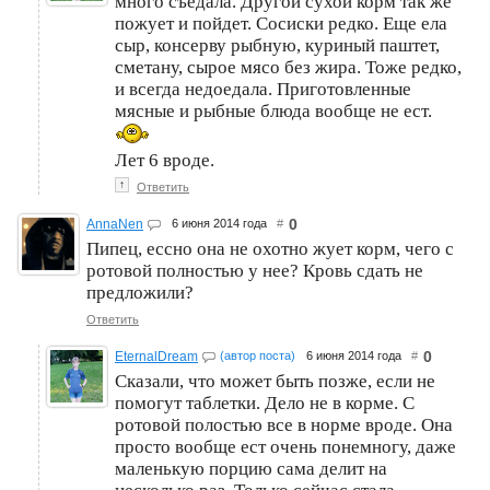
много съедала. Другой сухой корм так же
пожует и пойдет. Сосиски редко. Еще ела
сыр, консерву рыбную, куриный паштет,
сметану, сырое мясо без жира. Тоже редко,
и всегда недоедала. Приготовленные
мясные и рыбные блюда вообще не ест.
Лет 6 вроде.
↑
Ответить
0
AnnaNen
6 июня 2014 года
#
Пипец, ессно она не охотно жует корм, чего с
ротовой полностью у нее? Кровь сдать не
предложили?
Ответить
0
EternalDream
(автор поста)
6 июня 2014 года
#
Сказали, что может быть позже, если не
помогут таблетки. Дело не в корме. С
ротовой полостью все в норме вроде. Она
просто вообще ест очень понемногу, даже
маленькую порцию сама делит на