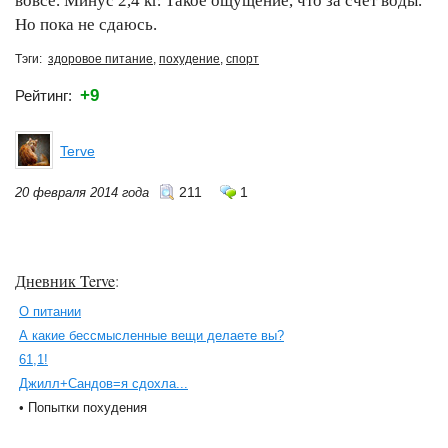
вовсе. Минус 2,4 кг. Такое ощущение, что за счет воды.
Но пока не сдаюсь.
Тэги:
здоровое питание
,
похудение
,
спорт
+9
Рейтинг:
Terve
211
1
20 февраля 2014 года
Дневник Terve
:
О питании
А какие бессмысленные вещи делаете вы?
61,1!
Джилл+Сандов=я сдохла...
• Попытки похудения