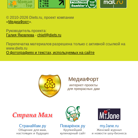
© 2010-2026 Diets.ru, проект компании
«
МедиаФорт
».
Руководитель проекта:
Галия Яковлева
-
chief@diets.ru
Перепечатка материалов разрешена только с активной ссылкой на
www.diets.ru
О фотографиях и текстах, используемых на сайте
МедиаФорт
интернет-проекты
для прекрасных дам
СтранаМам.ру
Поварёнок.ру
myJane.ru
Общение для мам,
Крупнейший
Женский журнал
настоящих и будущих
кулинарный сайт
и новости шоу-бизнеса