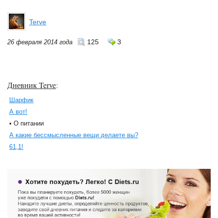
Terve
125
3
26 февраля 2014 года
Дневник Terve
:
Шарфик
А вот!
• О питании
А какие бессмысленные вещи делаете вы?
61,1!