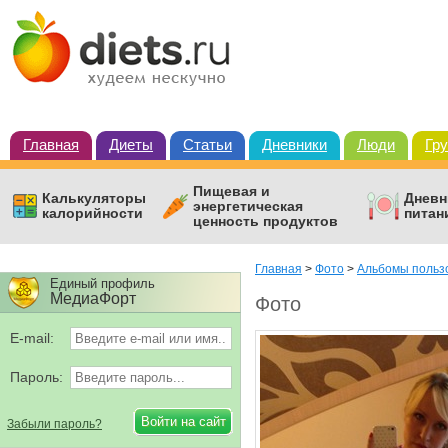
Главная
Диеты
Статьи
Дневники
Люди
Гр
Пищевая и
Калькуляторы
Дневн
энергетическая
калорийности
питан
ценность продуктов
Главная
>
Фото
>
Альбомы пользо
Единый профиль
МедиаФорт
Фото
E-mail:
Пароль:
Забыли пароль?