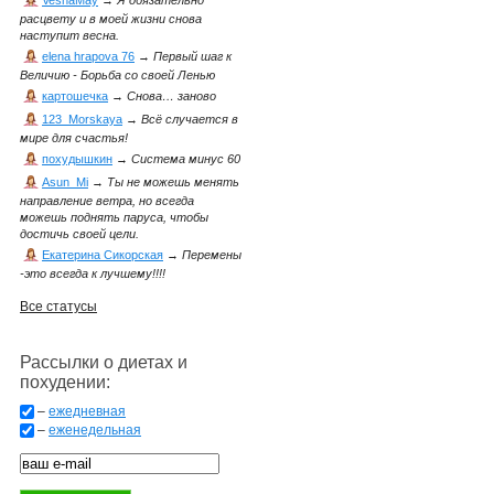
VesnaMay
→
Я обязательно
расцвету и в моей жизни снова
наступит весна.
elena hrapova 76
→
Первый шаг к
Величию - Борьба со своей Ленью
картошечка
→
Снова… заново
123_Morskaya
→
Всё случается в
мире для счастья!
похудышкин
→
Система минус 60
Asun_Mi
→
Ты не можешь менять
направление ветра, но всегда
можешь поднять паруса, чтобы
достичь своей цели.
Екатерина Сикорская
→
Перемены
-это всегда к лучшему!!!!
Все статусы
Рассылки о диетах и
похудении:
–
ежедневная
–
еженедельная