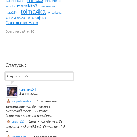
galchonkaaa
irina ируся
marnikifn3
lussilu
miromania
tolma4ka
nata25m
vi-tatiana
маляфка
Анна Алекса
Савельева Ната
Всего на сайте: 20
Статусы:
В пути к себе
Светик21
2 дня назад
lila piskaridze
→
Если человек
выматывается до чувства
смертной тоски - никакие
достижения его не порадуют.
tess_22
→
Цель - похудеть к 22
августа на 3 кг (63 кг)! Осталось 2.5
кг)