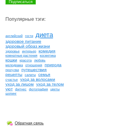
Популярные тэги:
диета
английский
гости
здоровое питание
здоровый образ жизни
комедия
здоровье
интерьер
комнатные растения
косметика
кошки
красота
любовь
природа
мелодрама
отношения
путешествия
прогулки
рецепты
семья
салаты
уход за волосами
счастье
уход за лицом
уход за телом
уют
фитнес
фотография
цветы
шопинг
Обратная связь