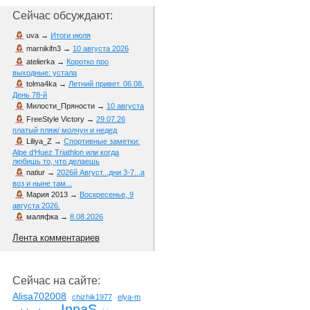
Сейчас обсуждают:
uva
→
Итоги июля
marnikifn3
→
10 августа 2026
atelierka
→
Коротко про
выходные: устала
tolma4ka
→
Летний привет. 06.08.
День 78-й
Милости_Пряности
→
10 августа
FreeStyle Victory
→
29.07.26
платый пляж/ молчун и недед
Liliya_Z
→
Спортивные заметки:
Alpe d‘Huez Triathlon или когда
любишь то, что делаешь
natiur
→
2026й Август...дни 3-7...а
воз и ныне там...
Мария 2013
→
Воскресенье, 9
августа 2026.
маляфка
→
8.08.2026
Лента комментариев
Сейчас на сайте:
Alisa702008
chizhik1977
elya-m
InnaS