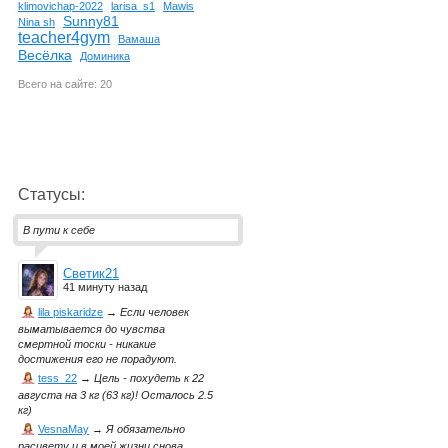
klimovichap-2022
larisa_s1
Mawis
Sunny81
Nina sh
teacher4gym
Вамаша
Весёлка
Доминика
Всего на сайте: 20
Статусы:
В пути к себе
Светик21
41 минуту назад
lila piskaridze
→
Если человек
выматывается до чувства
смертной тоски - никакие
достижения его не порадуют.
tess_22
→
Цель - похудеть к 22
августа на 3 кг (63 кг)! Осталось 2.5
кг)
VesnaMay
→
Я обязательно
расцвету и в моей жизни снова