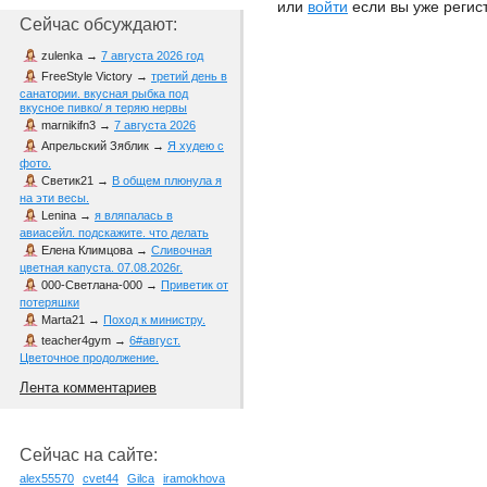
или
войти
если вы уже регис
Сейчас обсуждают:
zulenka
→
7 августа 2026 год
FreeStyle Victory
→
третий день в
санатории. вкусная рыбка под
вкусное пивко/ я теряю нервы
marnikifn3
→
7 августа 2026
Апрельский Зяблик
→
Я худею с
фото.
Светик21
→
В общем плюнула я
на эти весы.
Lenina
→
я вляпалась в
авиасейл. подскажите. что делать
Елена Климцова
→
Сливочная
цветная капуста. 07.08.2026г.
000-Светлана-000
→
Приветик от
потеряшки
Marta21
→
Поход к министру.
teacher4gym
→
6#август.
Цветочное продолжение.
Лента комментариев
Сейчас на сайте:
alex55570
cvet44
Gilca
iramokhova