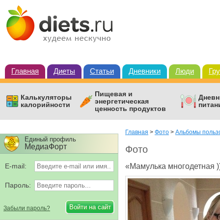
Главная
Диеты
Статьи
Дневники
Люди
Гр
Пищевая и
Калькуляторы
Дневн
энергетическая
калорийности
питан
ценность продуктов
Главная
>
Фото
>
Альбомы пользо
Единый профиль
МедиаФорт
Фото
E-mail:
«Мамулька многодетная )))
Пароль:
Забыли пароль?