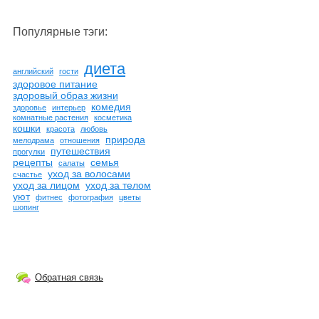
Популярные тэги:
диета
английский
гости
здоровое питание
здоровый образ жизни
комедия
здоровье
интерьер
комнатные растения
косметика
кошки
красота
любовь
природа
мелодрама
отношения
путешествия
прогулки
рецепты
семья
салаты
уход за волосами
счастье
уход за лицом
уход за телом
уют
фитнес
фотография
цветы
шопинг
Обратная связь