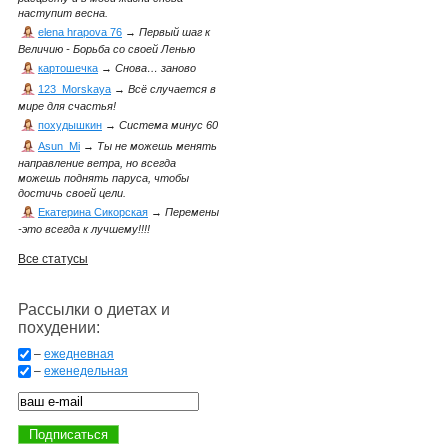
наступит весна.
elena hrapova 76
→
Первый шаг к
Величию - Борьба со своей Ленью
картошечка
→
Снова… заново
123_Morskaya
→
Всё случается в
мире для счастья!
похудышкин
→
Система минус 60
Asun_Mi
→
Ты не можешь менять
направление ветра, но всегда
можешь поднять паруса, чтобы
достичь своей цели.
Екатерина Сикорская
→
Перемены
-это всегда к лучшему!!!!
Все статусы
Рассылки о диетах и
похудении:
–
ежедневная
–
еженедельная