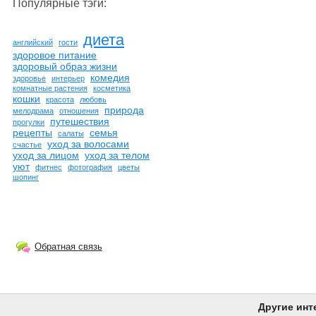
Популярные тэги:
диета
английский
гости
здоровое питание
здоровый образ жизни
комедия
здоровье
интерьер
комнатные растения
косметика
кошки
красота
любовь
природа
мелодрама
отношения
путешествия
прогулки
рецепты
семья
салаты
уход за волосами
счастье
уход за лицом
уход за телом
уют
фитнес
фотография
цветы
шопинг
Обратная связь
Другие инт