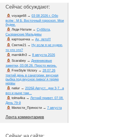
Сейчас обсуждают:
voyage68
→
03 08 2026 г. Обо
всём : М Б. Восточный гороскоп. Мои
будни.
Леди Натали
→
Суббота,
Сызранские Мальдивы
картошечка
→
Ах, лето!!!
Светик21
→
Ну если я не худею,
то что это?
marnikifn3
→
8 августа 2026
Scarabey
→
Дневниковые
заметки, 03.08.26. Просто жизнь.
FreeStyle Victory
→
28.07.26
третий день в санатории. вкусная
рыбка под вкусное пивко/ я теряю
нервы
natiur
→
2026й Август...дни 3-7...а
воз и ныне там...
tolma4ka
→
Летний привет. 07.08.
День 79-й
Милости_Пряности
→
7 августа
Лента комментариев
Сейчас на сайте: