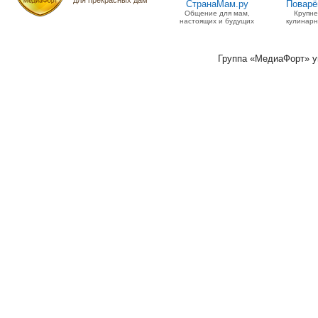
для прекрасных дам
СтранаМам.ру
Поварё
Общение для мам,
Крупн
настоящих и будущих
кулинарн
Группа «МедиаФорт» 