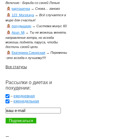
Величию - Борьба со своей Ленью
картошечка
→
Снова… заново
123_Morskaya
→
Всё случается в
мире для счастья!
похудышкин
→
Система минус 60
Asun_Mi
→
Ты не можешь менять
направление ветра, но всегда
можешь поднять паруса, чтобы
достичь своей цели.
Екатерина Сикорская
→
Перемены
-это всегда к лучшему!!!!
Все статусы
Рассылки о диетах и
похудении:
–
ежедневная
–
еженедельная