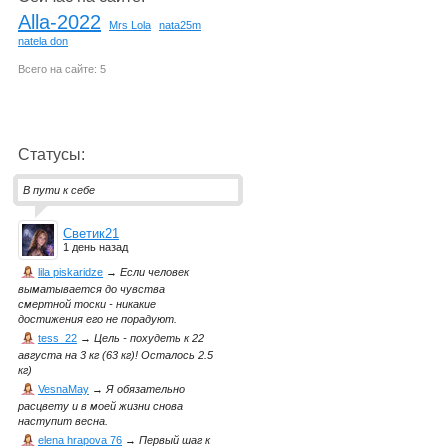
Alla-2022
Mrs Lola
nata25m
natela don
Всего на сайте: 5
Статусы:
В пути к себе
Светик21
1 день назад
lila piskaridze
→
Если человек
выматывается до чувства
смертной тоски - никакие
достижения его не порадуют.
tess_22
→
Цель - похудеть к 22
августа на 3 кг (63 кг)! Осталось 2.5
кг)
VesnaMay
→
Я обязательно
расцвету и в моей жизни снова
наступит весна.
elena hrapova 76
→
Первый шаг к