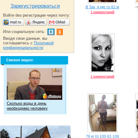
Зарегистрироваться
В Тае, я где то 62 кг
Н
1 комментарий
Войти без регистрации через почту:
mail.ru
Яндекс
GMail
Или социальную сеть:
Вводя свои данные, вы
соглашаетесь с
Политикой
конфиденциальности
Свежее видео:
1 комментарий
Сколько воды в день
необходимо человеку
78 кг ))) 100-81-106