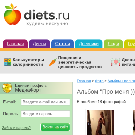
Главная
Диеты
Статьи
Дневники
Люди
Гр
Пищевая и
Калькуляторы
Дневн
энергетическая
калорийности
питан
ценность продуктов
Главная
>
Фото
>
Альбомы пользо
Единый профиль
МедиаФорт
Альбом "Про меня ))
E-mail:
В альбоме 18 фотографий.
Пароль:
Забыли пароль?