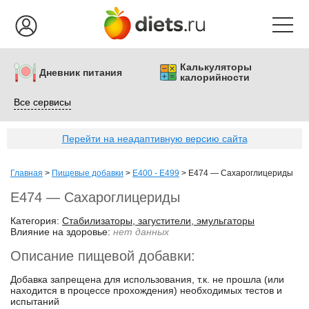
Калькуляторы
Дневник питания
калорийности
Все сервисы
Перейти на неадаптивную версию сайта
Главная
>
Пищевые добавки
>
E400 - E499
>
E474 — Сахароглицериды
E474 — Сахароглицериды
Категория:
Стабилизаторы, загустители, эмульгаторы
Влияние на здоровье:
нет данных
Описание пищевой добавки:
Добавка запрещена для использования, т.к. не прошла (или
находится в процессе прохождения) необходимых тестов и
испытаний