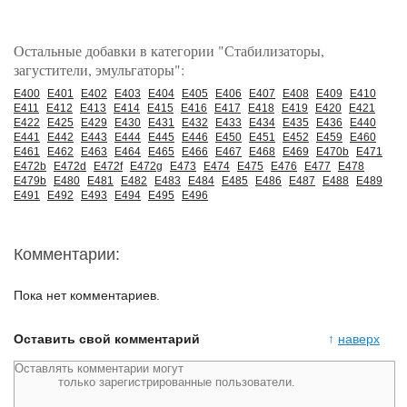
Остальные добавки в категории "Стабилизаторы,
загустители, эмульгаторы":
E400
E401
E402
E403
E404
E405
E406
E407
E408
E409
E410
E411
E412
E413
E414
E415
E416
E417
E418
E419
E420
E421
E422
E425
E429
E430
E431
E432
E433
E434
E435
E436
E440
E441
E442
E443
E444
E445
E446
E450
E451
E452
E459
E460
E461
E462
E463
E464
E465
E466
E467
E468
E469
E470b
E471
E472b
E472d
E472f
E472g
E473
E474
E475
E476
E477
E478
E479b
E480
E481
E482
E483
E484
E485
E486
E487
E488
E489
E491
E492
E493
E494
E495
E496
Комментарии:
Пока нет комментариев.
Оставить свой комментарий
↑
наверх