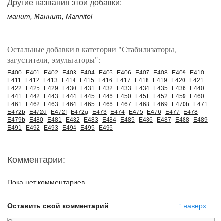
Другие названия этой добавки:
манит, Маннит, Mannitol
Остальные добавки в категории "Стабилизаторы,
загустители, эмульгаторы":
E400
E401
E402
E403
E404
E405
E406
E407
E408
E409
E410
E411
E412
E413
E414
E415
E416
E417
E418
E419
E420
E421
E422
E425
E429
E430
E431
E432
E433
E434
E435
E436
E440
E441
E442
E443
E444
E445
E446
E450
E451
E452
E459
E460
E461
E462
E463
E464
E465
E466
E467
E468
E469
E470b
E471
E472b
E472d
E472f
E472g
E473
E474
E475
E476
E477
E478
E479b
E480
E481
E482
E483
E484
E485
E486
E487
E488
E489
E491
E492
E493
E494
E495
E496
Комментарии:
Пока нет комментариев.
Оставить свой комментарий
↑
наверх