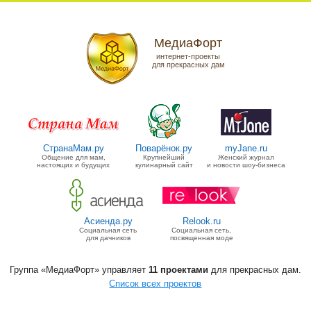
МедиаФорт
интернет-проекты
для прекрасных дам
СтранаМам.ру
Поварёнок.ру
myJane.ru
Общение для мам,
Крупнейший
Женский журнал
настоящих и будущих
кулинарный сайт
и новости шоу-бизнеса
Асиенда.ру
Relook.ru
Социальная сеть
Социальная сеть,
для дачников
посвященная моде
Группа «МедиаФорт» управляет
11 проектами
для прекрасных дам.
Список всех проектов