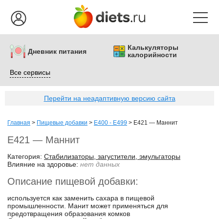
Калькуляторы
Дневник питания
калорийности
Все сервисы
Перейти на неадаптивную версию сайта
Главная
>
Пищевые добавки
>
E400 - E499
>
E421 — Маннит
E421 — Маннит
Категория:
Стабилизаторы, загустители, эмульгаторы
Влияние на здоровье:
нет данных
Описание пищевой добавки:
используется как заменить сахара в пищевой
промышленности. Манит может применяться для
предотвращения образования комков