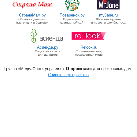
СтранаМам.ру
Поварёнок.ру
myJane.ru
Общение для мам,
Крупнейший
Женский журнал
настоящих и будущих
кулинарный сайт
и новости шоу-бизнеса
Асиенда.ру
Relook.ru
Социальная сеть
Социальная сеть,
для дачников
посвященная моде
Группа «МедиаФорт» управляет
11 проектами
для прекрасных дам.
Список всех проектов