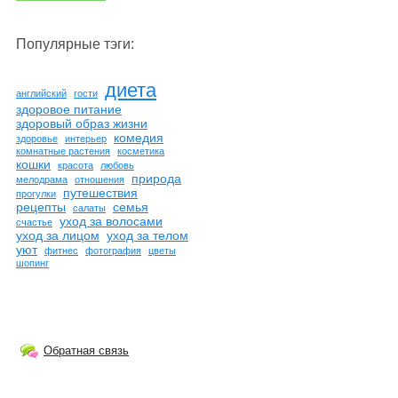
Популярные тэги:
диета
английский
гости
здоровое питание
здоровый образ жизни
комедия
здоровье
интерьер
комнатные растения
косметика
кошки
красота
любовь
природа
мелодрама
отношения
путешествия
прогулки
рецепты
семья
салаты
уход за волосами
счастье
уход за лицом
уход за телом
уют
фитнес
фотография
цветы
шопинг
Обратная связь