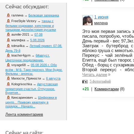
Сейчас обсуждают:
галлина
→
Белковая запеканка
1 июня
FreeStyle Victory
→
танцы с
милена
белыми ходоками, хипстером и
танцором диско/история русалки
Это моя первая запись 
aurelie-2021
→
07,08
писала, попробую, чтобы
маляфка
→
5.08.2026
День первый - вес 97,3кг.
Завтрак - бутерброд с
tolma4ka
→
Летний привет. 07.08.
яблоко груша с мякотью.
День 79-й
Перекус - чай зелёный
teacher4gym
→
6#август.
Египта, ещё был творог,
Цветочное продолжение.
Обед - борщ с сухарика
voyage68
→
05 08 2026 г. Обо
Второй перекус - ябло
всём : М Б. Таро-прогноз. Мои будни.
Фильмы - анонсы.
»
Читать далее
Милости_Пряности
→
6 августа
5 фотографий
Kologrivochka
→
Августовская
+21
|
Комментарии
(8)
территория счастья. Отпускное.
Бурятия...
Кинсаринович
→
Шифровки в
центр... Привожу квартиру в
порядок... Начало...
Лента комментариев
Сейчас на сайте: