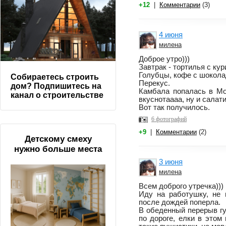
+12
|
Комментарии
(3)
4 июня
милена
Доброе утро)))
Завтрак - тортилья с ку
Голубцы, кофе с шокола
Собираетесь строить
Перекус.
дом? Подпишитесь на
Камбала попалась в Мо
канал о строительстве
вкуснотаааа, ну и салати
Вот так получилось.
6 фотографий
+9
|
Комментарии
(2)
Детскому смеху
нужно больше места
3 июня
милена
Всем доброго утречка)))
Иду на работушку, не 
после дождей поперла.
В обеденный перерыв гу
по дороге, елки в этом