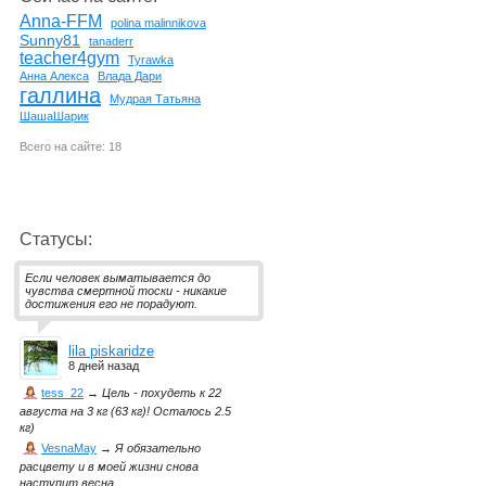
Anna-FFM
polina malinnikova
Sunny81
tanaderr
teacher4gym
Tyrawka
Анна Алекса
Влада Дари
галлина
Мудрая Татьяна
ШашаШарик
Всего на сайте: 18
Статусы:
Если человек выматывается до
чувства смертной тоски - никакие
достижения его не порадуют.
lila piskaridze
8 дней назад
tess_22
→
Цель - похудеть к 22
августа на 3 кг (63 кг)! Осталось 2.5
кг)
VesnaMay
→
Я обязательно
расцвету и в моей жизни снова
наступит весна.