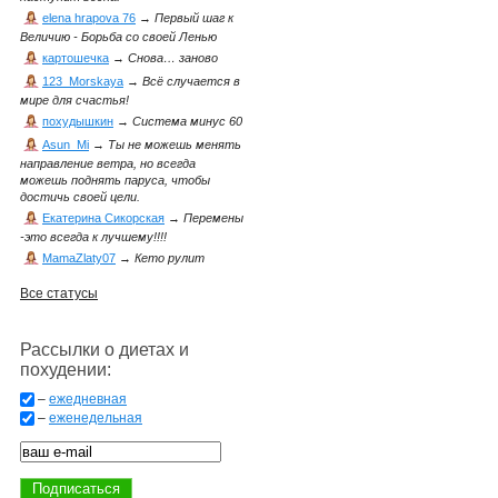
elena hrapova 76
→
Первый шаг к
Величию - Борьба со своей Ленью
картошечка
→
Снова… заново
123_Morskaya
→
Всё случается в
мире для счастья!
похудышкин
→
Система минус 60
Asun_Mi
→
Ты не можешь менять
направление ветра, но всегда
можешь поднять паруса, чтобы
достичь своей цели.
Екатерина Сикорская
→
Перемены
-это всегда к лучшему!!!!
MamaZlaty07
→
Кето рулит
Все статусы
Рассылки о диетах и
похудении:
–
ежедневная
–
еженедельная