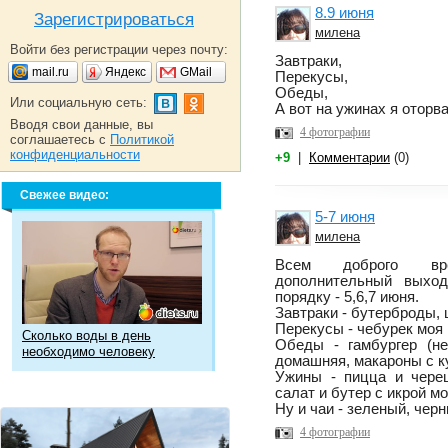
8.9 июня
Зарегистрироваться
милена
Войти без регистрации через почту:
Завтраки,
mail.ru
Яндекс
GMail
Перекусы,
Обеды,
Или социальную сеть:
А вот на ужинах я оторв
Вводя свои данные, вы
4 фотографии
соглашаетесь с
Политикой
конфиденциальности
+9
|
Комментарии
(0)
Свежее видео:
5-7 июня
милена
Всем доброго вре
дополнительный выхо
порядку - 5,6,7 июня.
Завтраки - бутерброды, ш
Перекусы - чебурек моя
Сколько воды в день
Обеды - гамбургер (н
необходимо человеку
домашняя, макароны с к
Ужины - пицца и череш
салат и бутер с икрой м
Ну и чаи - зеленый, черн
4 фотографии