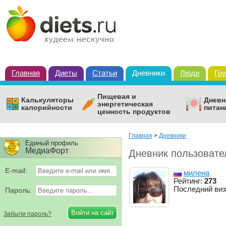
Главная
Диеты
Статьи
Дневники
Люди
Гр
Пищевая и
Калькуляторы
Дневн
энергетическая
калорийности
питан
ценность продуктов
Главная
>
Дневники
Единый профиль
МедиаФорт
Дневник пользоват
E-mail:
милена
Рейтинг:
273
Последний виз
Пароль:
Забыли пароль?