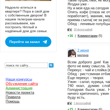
такие пушистики, не могу
Ягодки уже -
Надоело ютиться в
Ну и моя еда на сегодня 
квартире? Пора в свой дом
Опять кофе (глаза не о
с собственным двором! В
поработает), манник, м
нашем телеграм-канале
приема съела( не за раз)
рассказываем, как
Обед - ленивые голубцы
построить тёплый и
10 фотографий
надёжный дом для семьи.
+16
|
Комментарии
(5)
Перейти на канал
2 июня
милена
Всем доброго дня! Как
фото не вижу смысла. За
Перекус - чай и слойка (
Обед - рис+свиная отбив
Еще перекус - творог.
Наши конкурсы
Ужин - салат, курица, ч
Обсуждение сайта
740 ккал, думаю слой
Администрация
Голодная была ужас. Н
Новости проекта
ничего критичного, ужин
Правила
буду есть.
Помощь
5 фотографий
+15
|
Комментарии
(6)