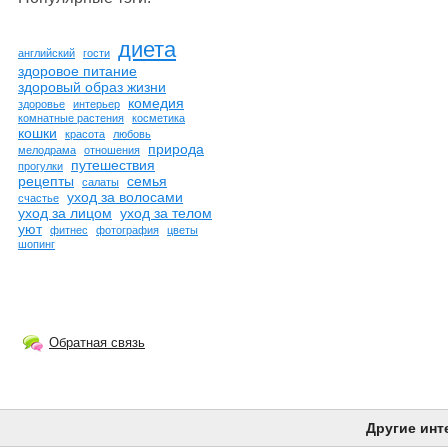
диета
английский
гости
здоровое питание
здоровый образ жизни
комедия
здоровье
интерьер
комнатные растения
косметика
кошки
красота
любовь
природа
мелодрама
отношения
путешествия
прогулки
рецепты
семья
салаты
уход за волосами
счастье
уход за лицом
уход за телом
уют
фитнес
фотография
цветы
шопинг
Обратная связь
Другие инт