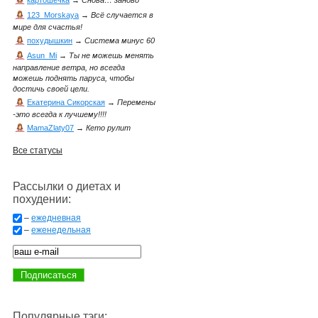
картошечка
→
Снова… заново
123_Morskaya
→
Всё случается в
мире для счастья!
похудышкин
→
Система минус 60
Asun_Mi
→
Ты не можешь менять
направление ветра, но всегда
можешь поднять паруса, чтобы
достичь своей цели.
Екатерина Сикорская
→
Перемены
-это всегда к лучшему!!!!
MamaZlaty07
→
Кето рулит
Все статусы
Рассылки о диетах и
похудении:
–
ежедневная
–
еженедельная
Популярные тэги: