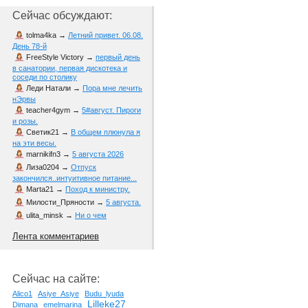
Сейчас обсуждают:
tolma4ka
→
Летний привет. 06.08.
День 78-й
FreeStyle Victory
→
первый день
в санатории, первая дискотека и
соседи по столику
Леди Натали
→
Пора мне лечить
нЭрвы
teacher4gym
→
5#август. Пироги
и розы.
Светик21
→
В общем плюнула я
на эти весы.
marnikifn3
→
5 августа 2026
Лиза0204
→
Отпуск
закончился..интуитивное питание...
Marta21
→
Поход к министру.
Милости_Пряности
→
5 августа.
ulita_minsk
→
Ни о чем
Лента комментариев
Сейчас на сайте:
Alico1
Asiye_Asiye
Budu_lyuda
Lilleke27
Dimana
emelmarina