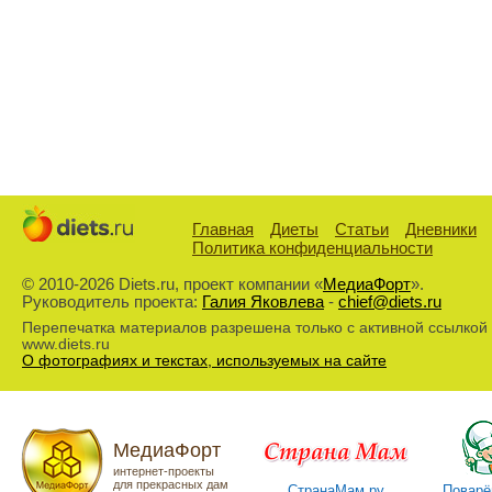
Главная
Диеты
Статьи
Дневники
Политика конфиденциальности
© 2010-2026 Diets.ru, проект компании «
МедиаФорт
».
Руководитель проекта:
Галия Яковлева
-
chief@diets.ru
Перепечатка материалов разрешена только с активной ссылкой
www.diets.ru
О фотографиях и текстах, используемых на сайте
МедиаФорт
интернет-проекты
для прекрасных дам
СтранаМам.ру
Поварё