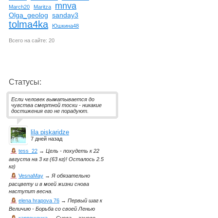
mnva
March20
Maritza
Olga_geolog
sanday3
tolma4ka
Юшкина48
Всего на сайте: 20
Статусы:
Если человек выматывается до
чувства смертной тоски - никакие
достижения его не порадуют.
lila piskaridze
7 дней назад
tess_22
→
Цель - похудеть к 22
августа на 3 кг (63 кг)! Осталось 2.5
кг)
VesnaMay
→
Я обязательно
расцвету и в моей жизни снова
наступит весна.
elena hrapova 76
→
Первый шаг к
Величию - Борьба со своей Ленью