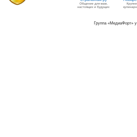
Общение для мам,
Крупн
настоящих и будущих
кулинарн
Группа «МедиаФорт» 