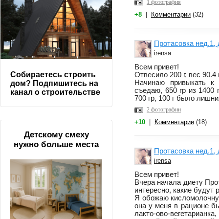
1 фотография
+8
|
Комментарии
(32)
Протасовка нед.1, 
irensa
Всем привет!
Собираетесь строить
Отвесило 200 г, вес 90.4 
Начинаю привыкать к
дом? Подпишитесь на
съедаю, 650 гр из 1400
канал о строительстве
700 гр, 100 г было лишни
2 фотографии
+10
|
Комментарии
(18)
Детскому смеху
нужно больше места
Протасовка нед.1, 
irensa
Всем привет!
Вчера начала диету Про
интересно, какие будут 
Я обожаю кисломолочную
она у меня в рационе бы
лакто-ово-вегетарианка,