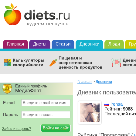
Главная
Диеты
Статьи
Дневники
Люди
Гр
Пищевая и
Калькуляторы
Дневн
энергетическая
калорийности
питан
ценность продуктов
Главная
>
Дневники
Единый профиль
МедиаФорт
Дневник пользовате
E-mail:
irensa
Рейтинг:
9088
Последний виз
Пароль:
Забыли пароль?
Рубрика "Протасовка" /