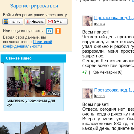
Зарегистрироваться
Войти без регистрации через почту:
Протасовка нед.1, 
mail.ru
Яндекс
GMail
irensa
Или социальную сеть:
Всем привет!
Четвертый день протасов
Вводя свои данные, вы
нарушила, а все потом
соглашаетесь с
Политикой
конфиденциальности
упал сильно и разбил гу
разрезали, меня прост
запретное.
Свежее видео:
Сегодня без взвешивани
скорей всего там привес.
+7
|
Комментарии
(6)
Протасовка нед.1, 
irensa
Комплекс упражнений для
Всем привет!
ног
Отвеса сегодня нет, ве
очень поздно ряженку пи
Вчера у меня уже бы
кисломолочки 830 гр, ч
каждый день, по диете в