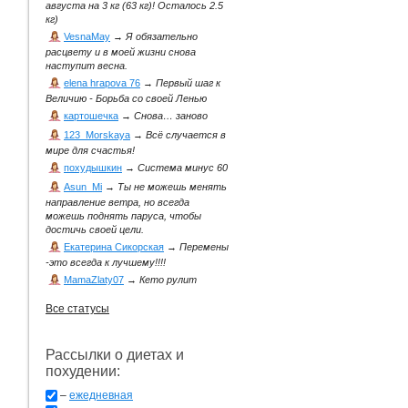
августа на 3 кг (63 кг)! Осталось 2.5
кг)
VesnaMay
→
Я обязательно
расцвету и в моей жизни снова
наступит весна.
elena hrapova 76
→
Первый шаг к
Величию - Борьба со своей Ленью
картошечка
→
Снова… заново
123_Morskaya
→
Всё случается в
мире для счастья!
похудышкин
→
Система минус 60
Asun_Mi
→
Ты не можешь менять
направление ветра, но всегда
можешь поднять паруса, чтобы
достичь своей цели.
Екатерина Сикорская
→
Перемены
-это всегда к лучшему!!!!
MamaZlaty07
→
Кето рулит
Все статусы
Рассылки о диетах и
похудении:
–
ежедневная