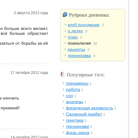
2 августа 2013 года
Рубрики дневника:
клуб похудения
2
ни больше всего желает,
о детях
3
 всё больше обрастает
план
1
азаться от борьбы за её
психология
10
рецепты
2
тренировка
4
17 октября 2012 года
Популярные тэги:
тренажеры
1
работа
1
сон
1
в нянчить.
анализы
1
 премией!
физическая активность
1
Сахарный диабет
1
генетика
1
тренировки
1
фаза цикла
1
14 октября 2012 года