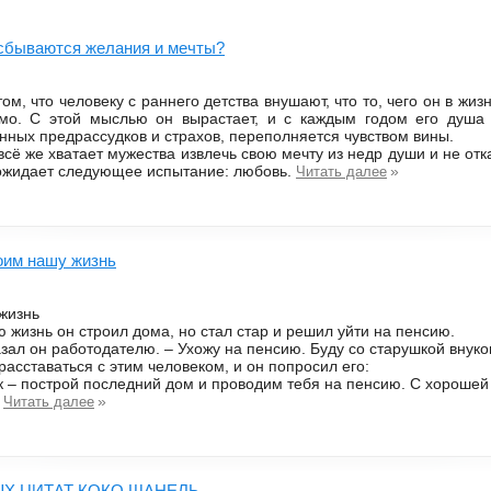
сбываются желания и мечты?
том, что человеку с раннего детства внушают, что то, чего он в жиз
мо. С этой мыслью он вырастает, и с каждым годом его душа
нных предрассудков и страхов, переполняется чувством вины.
всё же хватает мужества извлечь свою мечту из недр души и не отк
 ожидает следующее испытание: любовь.
»
Читать далее
оим нашу жизнь
жизнь
 жизнь он строил дома, но стал стар и решил уйти на пенсию.
азал он работодателю. – Ухожу на пенсию. Буду со старушкой внуко
асставаться с этим человеком, и он попросил его:
ак – построй последний дом и проводим тебя на пенсию. С хорошей
.
»
Читать далее
ЫХ ЦИТАТ КОКО ШАНЕЛЬ