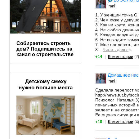
irani
1. У женщин точка G
2. Чем хуже у девуш
3. Как ни крути, же
4. Не люблю длинных
5. Каждая девушка до
6. Не выходите заму
Собираетесь строить
7. Мне наплевать, ч
дом? Подпишитесь на
8...
»
Читать далее
канал о строительстве
+14
|
Комментарии
(2)
Домашнее нас
Детскому смеху
irani
нужно больше места
Сделала перепост мо
http://news.tut.by/soc
Психолог Наталья У
печальных историй и
жалеет и не спасает 
Ее оценка ситуации 
+10
|
Комментарии
(4)