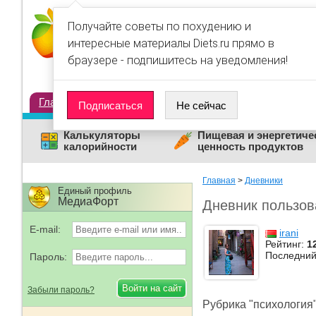
Получайте советы по похудению и
интересные материалы Diets.ru прямо в
браузере - подпишитесь на уведомления!
Главная
Диеты
Статьи
Дневники
Люди
Подписаться
Не сейчас
Калькуляторы
Пищевая и энергетиче
калорийности
ценность продуктов
Главная
>
Дневники
Единый профиль
МедиаФорт
Дневник пользова
E-mail:
irani
Рейтинг:
1
Последний
Пароль:
Забыли пароль?
Рубрика "психология"