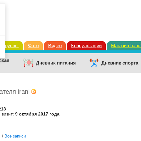
Группы
Фото
Видео
Консультации
Магазин han
ская
Дневник питания
Дневник спорта
теля irani
213
 визит:
9 октября 2017 года
 /
Все записи