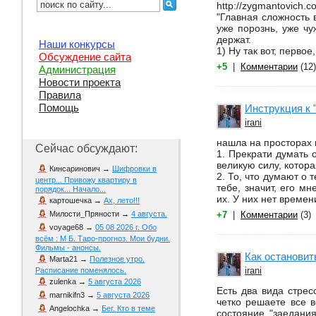
http://zygmantovich
"Главная сложность 
уже порознь, уже чу
держат.
Наши конкурсы
1) Ну так вот, первое
Обсуждение сайта
+5
|
Комментарии
(12)
Администрация
Новости проекта
Правила
Помощь
Инструкция 
irani
нашла на просторах 
Сейчас обсуждают:
1. Прекрати думать 
великую силу, котор
Кинсаринович
→
Шифровки в
2. То, что думают о 
центр... Привожу квартиру в
тебе, значит, его 
порядок... Начало...
их. У них нет времен
картошечка
→
Ах, лето!!!
+7
|
Комментарии
(3)
Милости_Пряности
→
4 августа.
voyage68
→
05 08 2026 г. Обо
всём : М Б. Таро-прогноз. Мои будни.
Фильмы - анонсы.
Как остановит
Marta21
→
Полезное утро.
irani
Расписание поменялось.
zulenka
→
5 августа 2026
Есть два вида стрес
marnikifn3
→
5 августа 2026
четко решаете все в
Angelochka
→
Бег. Кто в теме
состояние "заедани