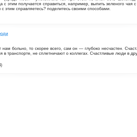
да с этим получается справиться, например, выпить зеленого чая с
вы с этим справляетесь? поделитесь своими способами.
люди
т нам больно, то скорее всего, сам он — глубоко несчастен. Счас
я в транспорте, не сплетничают о коллегах. Счастливые люди в др
4)