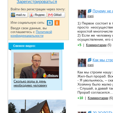
Зарегистрироваться
Войти без регистрации через почту:
Почему не 
mail.ru
Яндекс
GMail
irani
Или социальную сеть:
1) Первое состоит в 
просто неосуществи
Вводя свои данные, вы
коростой многочисле
соглашаетесь с
Политикой
2) Если же человеку 
конфиденциальности
осуществление, его
+5
|
Комментарии
(5)
Свежее видео:
Как мы стр
irani
Как мы строим нашу 
Жил-был прораб. Всю
- Я увольняюсь, – ск
Сколько воды в день
Хозяину было жалко р
необходимо человеку
- Слушай, а давай т
Прораб согласился..
+10
|
Комментарии
(6)
20 ЗОЛОТ