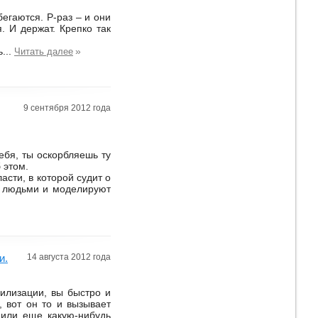
егаются. Р-раз – и они
. И держат. Крепко так
...
»
Читать далее
9 сентября 2012 года
ебя, ты оскорбляешь ту
 этом.
ласти, в которой судит о
и людьми и моделируют
и.
14 августа 2012 года
билизации, вы быстро и
, вот он то и вызывает
 или еще какую-нибудь