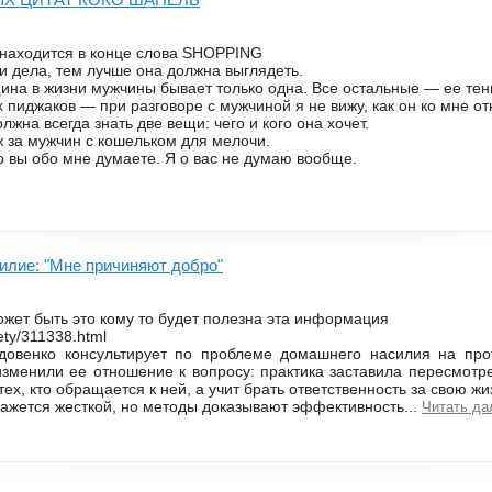
 находится в конце слова SHOPPING
ки дела, тем лучше она должна выглядеть.
нщина в жизни мужчины бывает только одна. Все остальные — ее те
 пиджаков — при разговоре с мужчиной я не вижу, как он ко мне от
лжна всегда знать две вещи: чего и кого она хочет.
ж за мужчин с кошельком для мелочи.
то вы обо мне думаете. Я о вас не думаю вообще.
илие: "Мне причиняют добро"
жет быть это кому то будет полезна эта информация
iety/311338.html
довенко консультирует по проблеме домашнего насилия на про
зменили ее отношение к вопросу: практика заставила пересмотр
тех, кто обращается к ней, а учит брать ответственность за свою жи
кажется жесткой, но методы доказывают эффективность...
Читать да