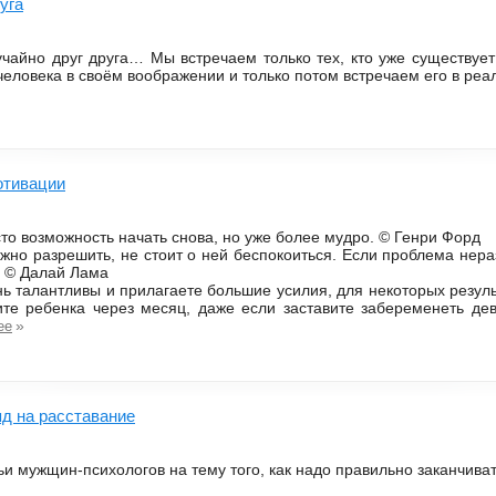
уга
чайно друг друга… Мы встречаем только тех, кто уже существует
еловека в своём воображении и только потом встречаем его в реа
отивации
сто возможность начать снова, но уже более мудро. © Генри Форд
жно разрешить, не стоит о ней беспокоиться. Если проблема нер
. © Далай Лама
нь талантливы и прилагаете большие усилия, для некоторых резуль
ите ребенка через месяц, даже если заставите забеременеть де
»
ее
д на расставание
ьи мужщин-психологов на тему того, как надо правильно заканчива