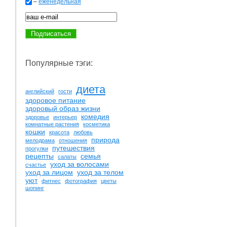
–
еженедельная
Популярные тэги:
диета
английский
гости
здоровое питание
здоровый образ жизни
комедия
здоровье
интерьер
комнатные растения
косметика
кошки
красота
любовь
природа
мелодрама
отношения
путешествия
прогулки
рецепты
семья
салаты
уход за волосами
счастье
уход за лицом
уход за телом
уют
фитнес
фотография
цветы
шопинг