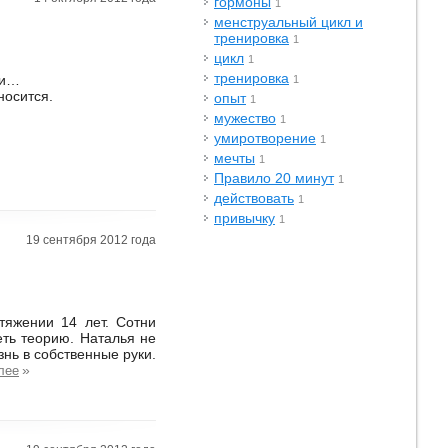
гормоны
1
менструальный цикл и
тренировка
1
цикл
1
тренировка
ни…
1
носится.
опыт
1
мужество
1
умиротворение
1
мечты
1
Правило 20 минут
1
действовать
1
привычку
1
19 сентября 2012 года
тяжении 14 лет. Сотни
еть теорию. Наталья не
знь в собственные руки.
»
лее