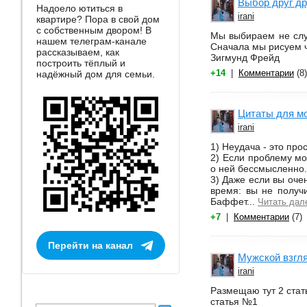
Выбор друг др
Надоело ютиться в
irani
квартире? Пора в свой дом
с собственным двором! В
Мы выбираем не слу
нашем телеграм-канале
Сначала мы рисуем ч
рассказываем, как
Зигмунд Фрейд
построить тёплый и
+14
|
Комментарии
(8)
надёжный дом для семьи.
Цитаты для м
irani
1) Неудача - это про
2) Если проблему мо
о ней бессмысленно
3) Даже если вы оче
время: вы не получ
Баффет...
Читать дал
+7
|
Комментарии
(7)
Перейти на канал
Мужской взгля
irani
Размещаю тут 2 стат
статья №1