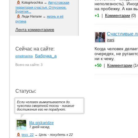
Kologrivochka
→
Августовская
неполезность). Иног
территория счастья. Отпускное.
на пробежку. А как 
Бурятия...
+1
|
Комментарии
(0)
Леди Натали
→
жизнь и её
рутина
Лента комментариев
Счастливые 
irani
Когда человек делае
Сейчас на сайте:
очередях, не ругаютс
Бабочка_а
emelmarina
ни к чему.
Всего на сайте: 3
+50
|
Комментарии
(1
Статусы:
Если человек выматывается до
чувства смертной тоски - никакие
достижения его не порадуют.
lila piskaridze
7 дней назад
tess_22
→
Цель - похудеть к 22