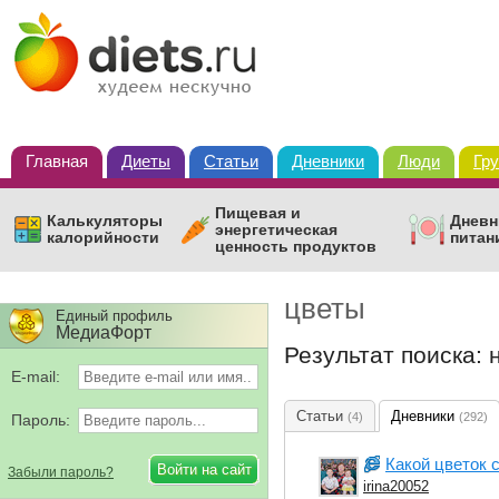
Главная
Диеты
Статьи
Дневники
Люди
Гр
Пищевая и
Калькуляторы
Дневн
энергетическая
калорийности
питан
ценность продуктов
цветы
Единый профиль
МедиаФорт
Результат поиска:
E-mail:
Статьи
Дневники
(4)
(292)
Пароль:
Какой цветок 
Забыли пароль?
irina20052