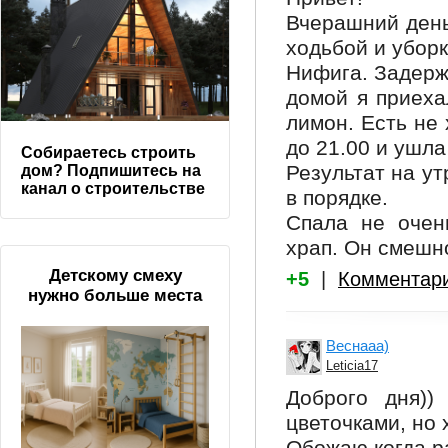
Вчерашний день
ходьбой и убор
Нифига. Задерж
домой я приеха
лимон. Есть не 
до 21.00 и ушла
Собираетесь строить
Результат на утр
дом? Подпишитесь на
канал о строительстве
в порядке.
Спала не очен
храп. Он смешно
Детскому смеху
+5
|
Комментар
нужно больше места
Веснааа)
Leticia17
Доброго дня))
цветочками, но 