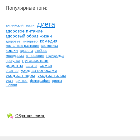
Популярные тэги:
диета
английский
гости
здоровое питание
здоровый образ жизни
комедия
здоровье
интерьер
комнатные растения
косметика
кошки
красота
любовь
природа
мелодрама
отношения
путешествия
прогулки
рецепты
семья
салаты
уход за волосами
счастье
уход за лицом
уход за телом
уют
фитнес
фотография
цветы
шопинг
Обратная связь