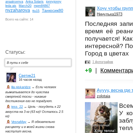
anaaksenva
Anka Solaris
jonnyjonny
leda ais
March20
mpm84867
Хочу чтобы групп
nvzaharova
Танюсик80
ttu15
Нинулька1973
Всего на сайте: 14
Последняя запи
время её реан
получается! Как
интересной? Пок
Статусы:
Город в цветах
1 фотография
В пути к себе
+9
|
Комментар
Светик21
16 часов назад
lila piskaridze
→
Если человек
Ауууу, весна где
выматывается до чувства
zolotaia
смертной тоски - никакие
достижения его не порадуют.
Всем
tess_22
→
Цель - похудеть к 22
У ко
августа на 3 кг (63 кг)! Осталось 2.5
кг)
забл
VesnaMay
→
Я обязательно
тепл
расцвету и в моей жизни снова
наступит весна.