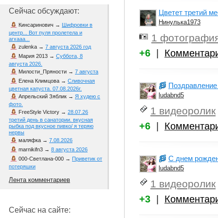
Сейчас обсуждают:
Цветет третий м
Нинулька1973
Кинсаринович
→
Шифровки в
центр... Вот пуля пролетела и
1 фотографи
агхааа...
zulenka
→
7 августа 2026 год
+6
|
Комментар
Мария 2013
→
Суббота, 8
августа 2026.
Милости_Пряности
→
7 августа
Елена Климцова
→
Сливочная
Поздравление
цветная капуста. 07.08.2026г.
ludabnd5
Апрельский Зяблик
→
Я худею с
фото.
1 видеоролик
FreeStyle Victory
→
28.07.26
третий день в санатории. вкусная
+6
|
Комментар
рыбка под вкусное пивко/ я теряю
нервы
маляфка
→
7.08.2026
marnikifn3
→
8 августа 2026
С днем рожде
000-Светлана-000
→
Приветик от
потеряшки
ludabnd5
Лента комментариев
1 видеоролик
+3
|
Комментар
Сейчас на сайте: