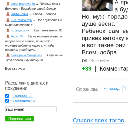
А пр
elena hrapova 76
→
Первый шаг к
а бу
Величию - Борьба со своей Ленью
картошечка
→
Снова… заново
Но муж порадов
123_Morskaya
→
Всё случается в
душе весна
мире для счастья!
Ребенок сам в
похудышкин
→
Система минус 60
привез веточку 
Asun_Mi
→
Ты не можешь менять
направление ветра, но всегда
и вот такие они
можешь поднять паруса, чтобы
достичь своей цели.
Всем, добра
Екатерина Сикорская
→
Перемены
4 фотографии
-это всегда к лучшему!!!!
+39
|
Коммента
Все статусы
Рассылки о диетах и
←
Страницы:
похудении:
назад
1
–
ежедневная
–
еженедельная
Список всех тэгов