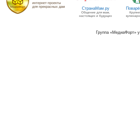
интернет-проекты
для прекрасных дам
СтранаМам.ру
Поварё
Общение для мам,
Крупн
настоящих и будущих
кулинарн
Группа «МедиаФорт» 