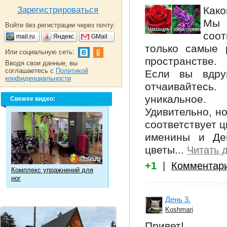
Како
Зарегистрироваться
Мы 
Войти без регистрации через почту:
соо
mail.ru
Яндекс
GMail
только самые 
Или социальную сеть:
пространстве.
Вводя свои данные, вы
соглашаетесь с
Политикой
Если вы вдру
конфиденциальности
отчаивайтесь
уникальное.
Свежее видео:
Удивительно, но
соответствует ц
именины и Де
цветы...
Читать 
+1
|
Комментар
Комплекс упражнений для
ног
День 3.
Koshmari
Привет!