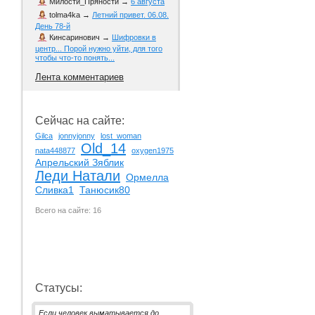
Милости_Пряности
→
6 августа
tolma4ka
→
Летний привет. 06.08.
День 78-й
Кинсаринович
→
Шифровки в
центр... Порой нужно уйти, для того
чтобы что-то понять...
Лента комментариев
Сейчас на сайте:
Gilca
jonnyjonny
lost_woman
Old_14
nata448877
oxygen1975
Апрельский Зяблик
Леди Натали
Ормелла
Сливка1
Танюсик80
Всего на сайте: 16
Статусы:
Если человек выматывается до