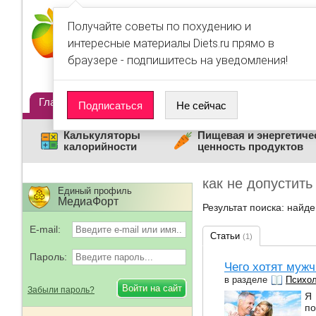
Получайте советы по похудению и
интересные материалы Diets.ru прямо в
браузере - подпишитесь на уведомления!
Главная
Диеты
Статьи
Дневники
Люди
Подписаться
Не сейчас
Калькуляторы
Пищевая и энергетиче
калорийности
ценность продуктов
как не допустит
Единый профиль
МедиаФорт
Результат поиска: найде
E-mail:
Статьи
(1)
Пароль:
Чего хотят мужч
в разделе
Психол
Забыли пароль?
Я 
по