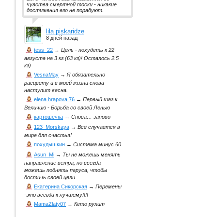
чувства смертной тоски - никакие
достижения его не порадуют.
lila piskaridze
8 дней назад
tess_22
→
Цель - похудеть к 22
августа на 3 кг (63 кг)! Осталось 2.5
кг)
VesnaMay
→
Я обязательно
расцвету и в моей жизни снова
наступит весна.
elena hrapova 76
→
Первый шаг к
Величию - Борьба со своей Ленью
картошечка
→
Снова… заново
123_Morskaya
→
Всё случается в
мире для счастья!
похудышкин
→
Система минус 60
Asun_Mi
→
Ты не можешь менять
направление ветра, но всегда
можешь поднять паруса, чтобы
достичь своей цели.
Екатерина Сикорская
→
Перемены
-это всегда к лучшему!!!!
MamaZlaty07
→
Кето рулит