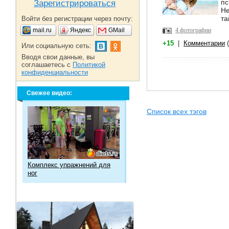
пс
Зарегистрироваться
Не
та
Войти без регистрации через почту:
mail.ru
Яндекс
GMail
4 фотографии
+15
|
Комментарии
(
Или социальную сеть:
Вводя свои данные, вы
соглашаетесь с
Политикой
конфиденциальности
Свежее видео:
Список всех тэгов
Комплекс упражнений для
ног