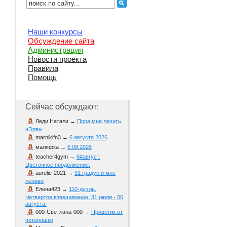
Наши конкурсы
Обсуждение сайта
Администрация
Новости проекта
Правила
Помощь
Сейчас обсуждают:
Леди Натали
→
Пора мне лечить
нЭрвы
marnikifn3
→
6 августа 2026
маляфка
→
6.08.2026
teacher4gym
→
6#август.
Цветочное продолжение.
aurelie-2021
→
31 градус и мне
лениво
Елена423
→
110-дуэль.
Четвертое взвешивание. 31 июля - 06
августа.
000-Светлана-000
→
Приветик от
потеряшки