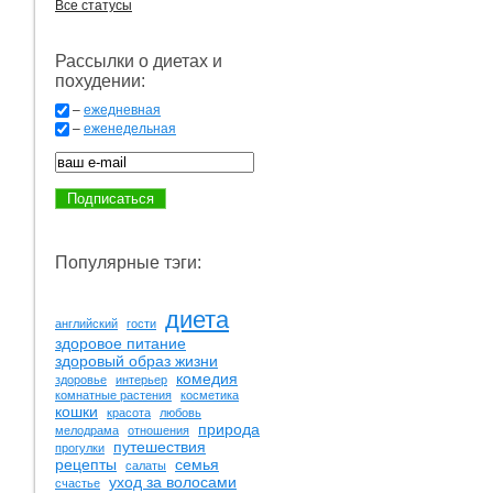
Все статусы
Рассылки о диетах и
похудении:
–
ежедневная
–
еженедельная
Популярные тэги:
диета
английский
гости
здоровое питание
здоровый образ жизни
комедия
здоровье
интерьер
комнатные растения
косметика
кошки
красота
любовь
природа
мелодрама
отношения
путешествия
прогулки
рецепты
семья
салаты
уход за волосами
счастье