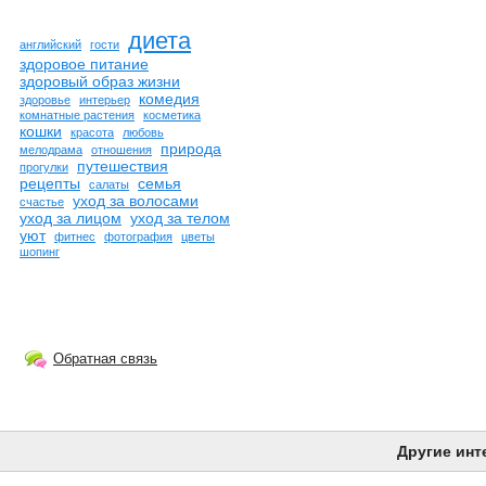
диета
английский
гости
здоровое питание
здоровый образ жизни
комедия
здоровье
интерьер
комнатные растения
косметика
кошки
красота
любовь
природа
мелодрама
отношения
путешествия
прогулки
рецепты
семья
салаты
уход за волосами
счастье
уход за лицом
уход за телом
уют
фитнес
фотография
цветы
шопинг
Обратная связь
Другие инт