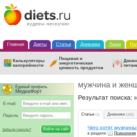
Главная
Диеты
Статьи
Дневники
Люди
Гр
Пищевая и
Калькуляторы
Дневн
энергетическая
калорийности
питан
ценность продуктов
мужчина и жен
Единый профиль
МедиаФорт
Результат поиска: 
E-mail:
Статьи
Дневники
(1)
(165)
Пароль:
Чего хотят мужчины:
Забыли пароль?
в разделе
Психология