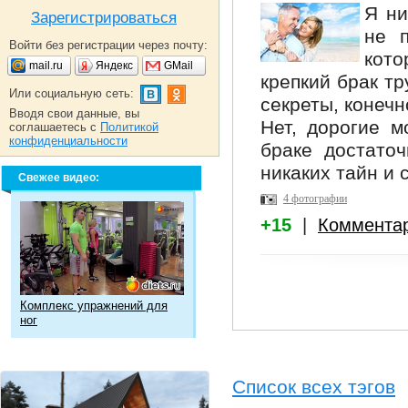
Я ни
Зарегистрироваться
не п
Войти без регистрации через почту:
кото
mail.ru
Яндекс
GMail
крепкий брак тр
Или социальную сеть:
секреты, конечн
Вводя свои данные, вы
Нет, дорогие м
соглашаетесь с
Политикой
конфиденциальности
браке достаточ
никаких тайн и с
Свежее видео:
4 фотографии
+15
|
Коммента
Комплекс упражнений для
ног
Список всех тэгов