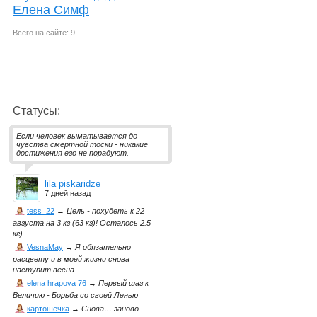
Елена Симф
Всего на сайте: 9
Статусы:
Если человек выматывается до
чувства смертной тоски - никакие
достижения его не порадуют.
lila piskaridze
7 дней назад
tess_22
→
Цель - похудеть к 22
августа на 3 кг (63 кг)! Осталось 2.5
кг)
VesnaMay
→
Я обязательно
расцвету и в моей жизни снова
наступит весна.
elena hrapova 76
→
Первый шаг к
Величию - Борьба со своей Ленью
картошечка
→
Снова… заново