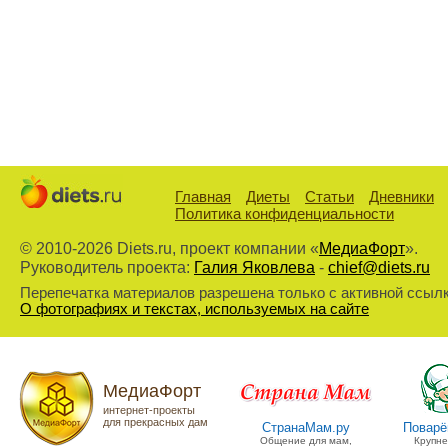
Главная
Диеты
Статьи
Дневники
Политика конфиденциальности
© 2010-2026 Diets.ru, проект компании «
МедиаФорт
».
Руководитель проекта:
Галия Яковлева
-
chief@diets.ru
Перепечатка материалов разрешена только с активной ссылко
О фотографиях и текстах, используемых на сайте
МедиаФорт
интернет-проекты
для прекрасных дам
СтранаМам.ру
Поварё
Общение для мам,
Крупн