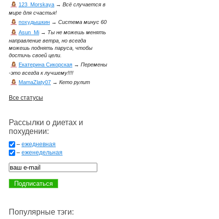
123_Morskaya
→
Всё случается в
мире для счастья!
похудышкин
→
Система минус 60
Asun_Mi
→
Ты не можешь менять
направление ветра, но всегда
можешь поднять паруса, чтобы
достичь своей цели.
Екатерина Сикорская
→
Перемены
-это всегда к лучшему!!!!
MamaZlaty07
→
Кето рулит
Все статусы
Рассылки о диетах и
похудении:
–
ежедневная
–
еженедельная
Популярные тэги: