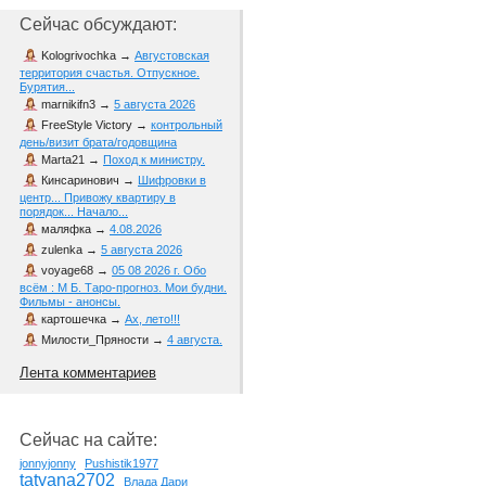
Сейчас обсуждают:
Kologrivochka
→
Августовская
территория счастья. Отпускное.
Бурятия...
marnikifn3
→
5 августа 2026
FreeStyle Victory
→
контрольный
день/визит брата/годовщина
Marta21
→
Поход к министру.
Кинсаринович
→
Шифровки в
центр... Привожу квартиру в
порядок... Начало...
маляфка
→
4.08.2026
zulenka
→
5 августа 2026
voyage68
→
05 08 2026 г. Обо
всём : М Б. Таро-прогноз. Мои будни.
Фильмы - анонсы.
картошечка
→
Ах, лето!!!
Милости_Пряности
→
4 августа.
Лента комментариев
Сейчас на сайте:
jonnyjonny
Pushistik1977
tatyana2702
Влада Дари