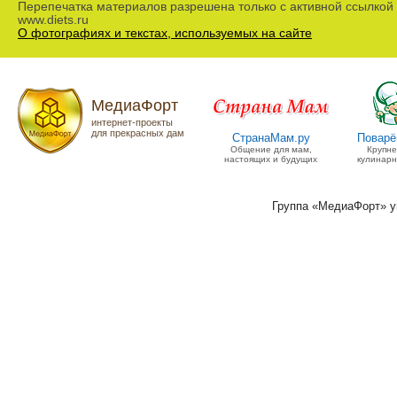
Перепечатка материалов разрешена только с активной ссылкой
www.diets.ru
О фотографиях и текстах, используемых на сайте
МедиаФорт
интернет-проекты
для прекрасных дам
СтранаМам.ру
Поварё
Общение для мам,
Крупн
настоящих и будущих
кулинарн
Группа «МедиаФорт» 