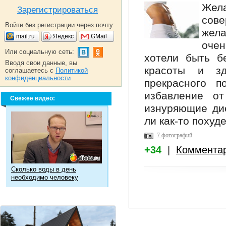
Жел
Зарегистрироваться
сове
Войти без регистрации через почту:
жела
mail.ru
Яндекс
GMail
оче
Или социальную сеть:
хотели быть б
Вводя свои данные, вы
красоты и зд
соглашаетесь с
Политикой
конфиденциальности
прекрасного п
избавление от
Свежее видео:
изнуряющие дие
ли как-то похуде
7 фотографий
+34
|
Коммента
Сколько воды в день
необходимо человеку