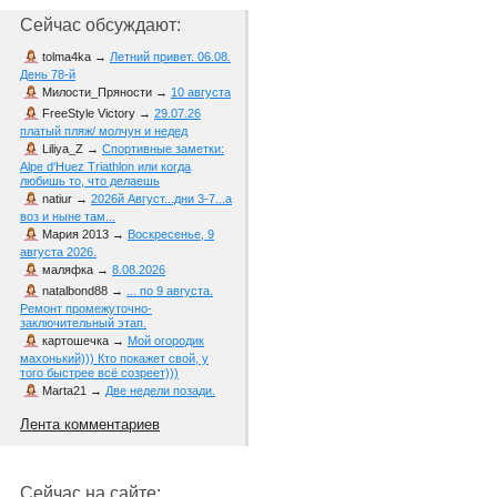
Сейчас обсуждают:
tolma4ka
→
Летний привет. 06.08.
День 78-й
Милости_Пряности
→
10 августа
FreeStyle Victory
→
29.07.26
платый пляж/ молчун и недед
Liliya_Z
→
Спортивные заметки:
Alpe d‘Huez Triathlon или когда
любишь то, что делаешь
natiur
→
2026й Август...дни 3-7...а
воз и ныне там...
Мария 2013
→
Воскресенье, 9
августа 2026.
маляфка
→
8.08.2026
natalbond88
→
... по 9 августа.
Ремонт промежуточно-
заключительный этап.
картошечка
→
Мой огородик
махонький))) Кто покажет свой, у
того быстрее всё созреет)))
Marta21
→
Две недели позади.
Лента комментариев
Сейчас на сайте: