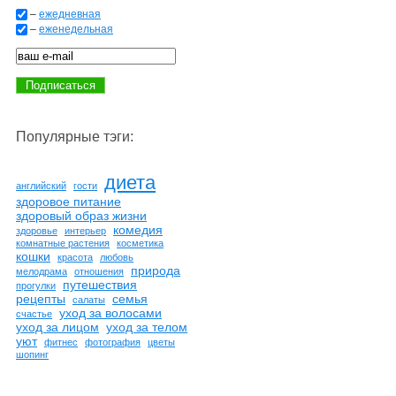
–
ежедневная
–
еженедельная
Популярные тэги:
диета
английский
гости
здоровое питание
здоровый образ жизни
комедия
здоровье
интерьер
комнатные растения
косметика
кошки
красота
любовь
природа
мелодрама
отношения
путешествия
прогулки
рецепты
семья
салаты
уход за волосами
счастье
уход за лицом
уход за телом
уют
фитнес
фотография
цветы
шопинг