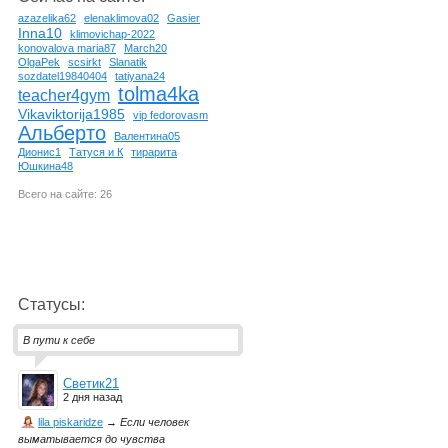
azazelika62
elenaklimova02
Gasier
Inna10
klimovichap-2022
konovalova maria87
March20
OlgaPek
scsirkt
Slanatik
sozdatel19840404
tatiyana24
tolma4ka
teacher4gym
Vikaviktorija1985
vip fedorovasm
Альберто
Валентина05
Дионис1
Татуся и К
тирарита
Юшкина48
Всего на сайте: 26
Статусы:
В пути к себе
Светик21
2 дня назад
lila piskaridze
→
Если человек
выматывается до чувства