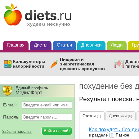
Главная
Диеты
Статьи
Дневники
Люди
Гр
Пищевая и
Калькуляторы
Дневн
энергетическая
калорийности
питан
ценность продуктов
похудение без 
Единый профиль
МедиаФорт
Результат поиска: 
E-mail:
Статьи
Дневники
(1)
(6)
Пароль:
Как похудеть без ди
Забыли пароль?
в разделе
Разное