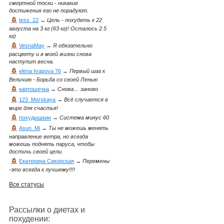
смертной тоски - никакие
достижения его не порадуют.
tess_22
→
Цель - похудеть к 22
августа на 3 кг (63 кг)! Осталось 2.5
кг)
VesnaMay
→
Я обязательно
расцвету и в моей жизни снова
наступит весна.
elena hrapova 76
→
Первый шаг к
Величию - Борьба со своей Ленью
картошечка
→
Снова… заново
123_Morskaya
→
Всё случается в
мире для счастья!
похудышкин
→
Система минус 60
Asun_Mi
→
Ты не можешь менять
направление ветра, но всегда
можешь поднять паруса, чтобы
достичь своей цели.
Екатерина Сикорская
→
Перемены
-это всегда к лучшему!!!!
Все статусы
Рассылки о диетах и
похудении: