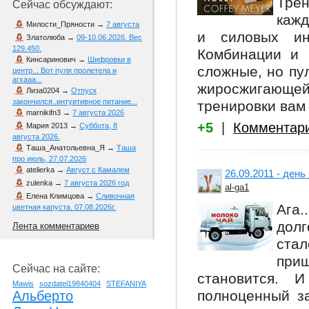
Тре
Сейчас обсуждают:
кажд
Милости_Пряности
→
7 августа
и силовых ин
Златолюба
→
09-10.06.2026. Вес
129.450.
Комбинации и 
Кинсаринович
→
Шифровки в
сложные, но пу
центр... Вот пуля пролетела и
агхааа...
жиросжигающе
Лиза0204
→
Отпуск
закончился..интуитивное питание...
тренировки вам
marnikifn3
→
7 августа 2026
+5
|
Комментар
Мария 2013
→
Суббота, 8
августа 2026.
Таша_Анатольевна_Я
→
Таша
про июль, 27.07.2026
atelierka
→
Август с Камалем
26.09.2011 - ден
zulenka
→
7 августа 2026 год
al-ga1
Елена Климцова
→
Сливочная
Ага.
цветная капуста. 07.08.2026г.
дол
Лента комментариев
стал
приш
Сейчас на сайте:
становится. 
Mawis
sozdatel19840404
STEFANIYA
полноценный за
Альберто