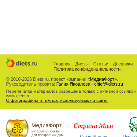
Главная
Диеты
Статьи
Дневники
Политика конфиденциальности
© 2010-2026 Diets.ru, проект компании «
МедиаФорт
».
Руководитель проекта:
Галия Яковлева
-
chief@diets.ru
Перепечатка материалов разрешена только с активной ссылкой
www.diets.ru
О фотографиях и текстах, используемых на сайте
МедиаФорт
интернет-проекты
для прекрасных дам
СтранаМам.ру
Поварё