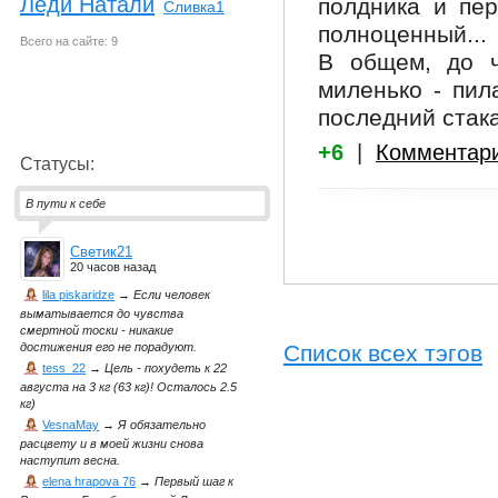
Леди Натали
полдника и пер
Сливка1
полноценный...
Всего на сайте: 9
В общем, до ч
миленько - пил
последний стака
+6
|
Комментар
Статусы:
В пути к себе
Светик21
20 часов назад
lila piskaridze
→
Если человек
выматывается до чувства
смертной тоски - никакие
Список всех тэгов
достижения его не порадуют.
tess_22
→
Цель - похудеть к 22
августа на 3 кг (63 кг)! Осталось 2.5
кг)
VesnaMay
→
Я обязательно
расцвету и в моей жизни снова
наступит весна.
elena hrapova 76
→
Первый шаг к