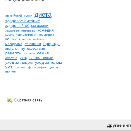
диета
английский
гости
здоровое питание
здоровый образ жизни
комедия
здоровье
интерьер
комнатные растения
косметика
кошки
красота
любовь
природа
мелодрама
отношения
путешествия
прогулки
рецепты
семья
салаты
уход за волосами
счастье
уход за лицом
уход за телом
уют
фитнес
фотография
цветы
шопинг
Обратная связь
Другие инт