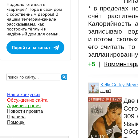
Пита
Надоело ютиться в
* в пределах н
квартире? Пора в свой дом
с собственным двором! В
счёт растител
нашем телеграм-канале
Калорийность а
рассказываем, как
построить тёплый и
записываю - вод
надёжный дом для семьи.
и потом, скольк
его считать, т
Перейти на канал
запланированну
+5
|
Комментар
Kelly Coffey-Meyer
al-ga1
Наши конкурсы
Две 
Обсуждение сайта
Администрация
Сего
Новости проекта
309 
Правила
Помощь
Язык
Обор