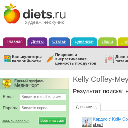
Главная
Диеты
Статьи
Дневники
Люди
Гр
Пищевая и
Калькуляторы
Дневн
энергетическая
калорийности
питан
ценность продуктов
Kelly Coffey-Me
Единый профиль
МедиаФорт
Результат поиска: 
E-mail:
Дневники
(5)
Пароль:
Кардио с Kelly Co
Забыли пароль?
al-ga1