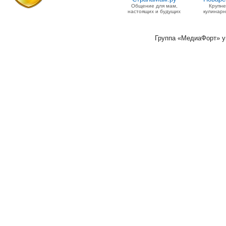
Общение для мам,
Крупн
настоящих и будущих
кулинарн
Группа «МедиаФорт» 