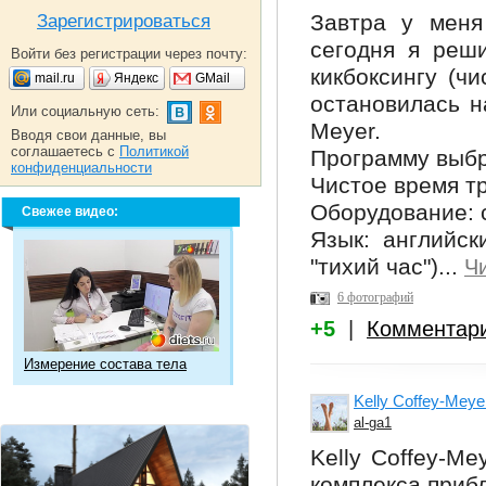
Завтра у меня
Зарегистрироваться
сегодня я реш
Войти без регистрации через почту:
кикбоксингу (ч
mail.ru
Яндекс
GMail
остановилась н
Или социальную сеть:
Meyer.
Вводя свои данные, вы
соглашаетесь с
Политикой
Программу выбра
конфиденциальности
Чистое время тр
Оборудование: с
Свежее видео:
Язык: английск
"тихий час")...
Ч
6 фотографий
+5
|
Комментар
Измерение состава тела
Kelly Coffey-Meyer
al-ga1
Kelly Coffey-Me
комплекса прибл