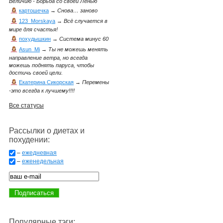
Величию - Борьба со своей Ленью
картошечка
→
Снова… заново
123_Morskaya
→
Всё случается в
мире для счастья!
похудышкин
→
Система минус 60
Asun_Mi
→
Ты не можешь менять
направление ветра, но всегда
можешь поднять паруса, чтобы
достичь своей цели.
Екатерина Сикорская
→
Перемены
-это всегда к лучшему!!!!
Все статусы
Рассылки о диетах и
похудении:
–
ежедневная
–
еженедельная
Популярные тэги: