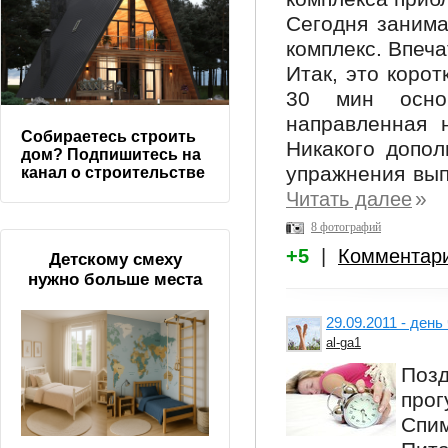
Сегодня занима
комплекс. Впеча
Итак, это корот
30 мин осно
направленная 
Собираетесь строить
Никакого допол
дом? Подпишитесь на
упражнения вып
канал о строительстве
»
Читать далее
8 фотографий
+5
|
Комментар
Детскому смеху
нужно больше места
29.09.2011 - ден
al-ga1
Поз
прог
Спим