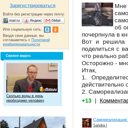
Мн
Зарегистрироваться
са
Войти без регистрации через почту:
само
mail.ru
Яндекс
GMail
об о
Или социальную сеть:
почерпнула в кн
Вводя свои данные, вы
соглашаетесь с
Политикой
Вот и решила 
конфиденциальности
поделиться с ва
что реально раб
Свежее видео:
Осторожно - мно
Итак,
1. Определите
действительно 
2. Самореализа
Сколько воды в день
+13
|
Коммента
необходимо человеку
Самореализация 
Sandra I