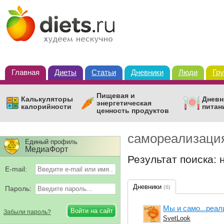
Главная
Диеты
Статьи
Дневники
Люди
Гр
Пищевая и
Калькуляторы
Дневн
энергетическая
калорийности
питан
ценность продуктов
самореализаци
Единый профиль
МедиаФорт
Результат поиска: 
E-mail:
Дневники
(6)
Пароль:
Мы и само...реал
Забыли пароль?
SvetLook