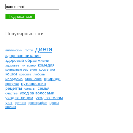
Популярные тэги:
диета
английский
гости
здоровое питание
здоровый образ жизни
комедия
здоровье
интерьер
комнатные растения
косметика
кошки
красота
любовь
природа
мелодрама
отношения
путешествия
прогулки
рецепты
семья
салаты
уход за волосами
счастье
уход за лицом
уход за телом
уют
фитнес
фотография
цветы
шопинг