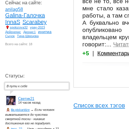
всё не то, всё 
Сейчас на сайте:
мне стало каза
anilag58
работы, а там с
Galina-Галочка
InnaS
Scarabey
А буквально вч
spolozova32
vgay-2023
опубликовано
инигма
Дейенерис
Дионис1
владельцем кру
Сычок
Тина-Швецова
говорит:...
Читат
Всего на сайте: 18
+5
|
Комментар
Статусы:
В пути к себе
Светик21
14 часов назад
Список всех тэгов
lila piskaridze
→
Если человек
выматывается до чувства
смертной тоски - никакие
достижения его не порадуют.
tess_22
→
Цель - похудеть к 22