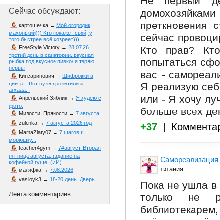
Не первый де
Сейчас обсуждают:
домохозяйк
преткновения с
картошечка
→
Мой огородик
махонький))) Кто покажет свой, у
сейчас провоцир
того быстрее всё созреет)))
Кто прав? Кто
FreeStyle Victory
→
28.07.26
третий день в санатории. вкусная
попытаться сфо
рыбка под вкусное пивко/ я теряю
нервы
вас - самореал
Кинсаринович
→
Шифровки в
центр... Вот пуля пролетела и
Я реализую себ
агхааа...
или - Я хочу лу
Апрельский Зяблик
→
Я худею с
фото.
больше всех ден
Милости_Пряности
→
7 августа
zulenka
→
7 августа 2026 год
+37
|
Коммента
MamaZlaty07
→
7 шагов к
морюшку...
teacher4gym
→
7#август. Вторая
пятница августа, гадание на
Самореализация 
кофейной гуще. (ИИ)
титания
маляфка
→
7.08.2026
vasiloyk3
→
18-20 день. Дверь
Пока не ушла в
Лента комментариев
только не ра
библиотекарем,