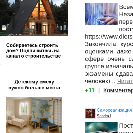
Всем
Нез
перв
п
https://www.diet
Закончила кур
Собираетесь строить
оценками, даже 
дом? Подпишитесь на
канал о строительстве
сфере очень с
группе изначаль
экзамены сдава
человек)...
Читат
Детскому смеху
нужно больше места
+11
|
Коммента
Самореализация 
Sandra I
Пост