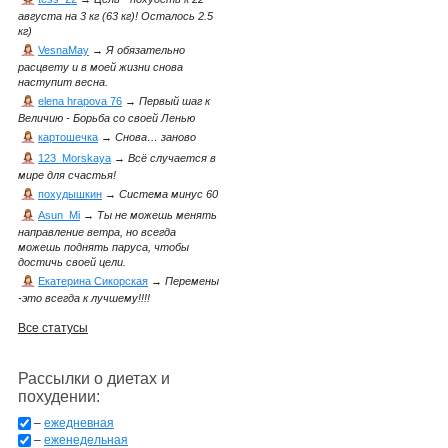
августа на 3 кг (63 кг)! Осталось 2.5
кг)
VesnaMay
→
Я обязательно
расцвету и в моей жизни снова
наступит весна.
elena hrapova 76
→
Первый шаг к
Величию - Борьба со своей Ленью
картошечка
→
Снова… заново
123_Morskaya
→
Всё случается в
мире для счастья!
похудышкин
→
Система минус 60
Asun_Mi
→
Ты не можешь менять
направление ветра, но всегда
можешь поднять паруса, чтобы
достичь своей цели.
Екатерина Сикорская
→
Перемены
-это всегда к лучшему!!!!
Все статусы
Рассылки о диетах и
похудении:
–
ежедневная
–
еженедельная