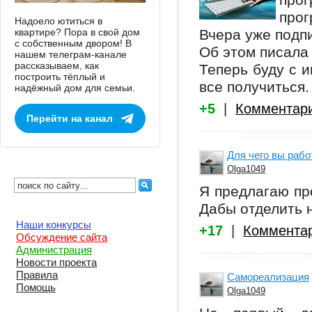
про
прог
Надоело ютиться в
квартире? Пора в свой дом
Вчера уже подп
с собственным двором! В
Об этом писала з
нашем телеграм-канале
рассказываем, как
Теперь буду с 
построить тёплый и
все получиться.
надёжный дом для семьи.
+5
|
Комментар
Перейти на канал
Для чего вы раб
Olga1049
Я предлагаю пр
Дабы отделить н
Наши конкурсы
+17
|
Коммента
Обсуждение сайта
Администрация
Новости проекта
Правила
Самореализация
Помощь
Olga1049