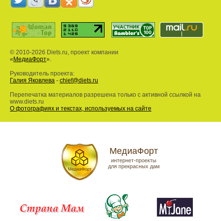
© 2010-2026 Diets.ru, проект компании
«
МедиаФорт
».
Руководитель проекта:
Галия Яковлева
-
chief@diets.ru
Перепечатка материалов разрешена только с активной ссылкой на
www.diets.ru
О фотографиях и текстах, используемых на сайте
МедиаФорт
интернет-проекты
для прекрасных дам