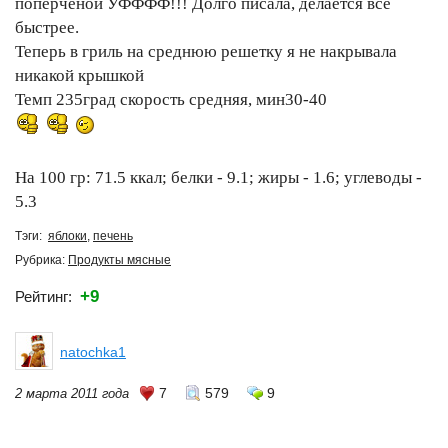
поперченой УФФФФ!!! Долго писала, делается все
быстрее.
Теперь в гриль на среднюю решетку я не накрывала
никакой крышкой
Темп 235град скорость средняя, мин30-40
На 100 гр: 71.5 ккал; белки - 9.1; жиры - 1.6; углеводы -
5.3
Тэги:
яблоки
,
печень
Рубрика:
Продукты мясные
+9
Рейтинг:
natochka1
7
579
9
2 марта 2011 года