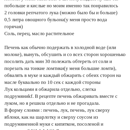
побольше и кислые но моим именно так понравилось
2 головки репчатого лука (можно было бы и больше)
0,5 литра овощного бульона(у меня просто вода
горячая)
Соль, перец, масло растительное
Печень как обычно подержать в холодной воде (или
молоке), вынуть, обсушить и со всех сторон хорошенько
посолить дать мин 30 полежать обтереть от соли и
порезать на тонкие ломтики(у меня большие ломти),
обвалять в муке и каждый обжарить с обеих сторон на
масле буквально по 10 сек с каждой стороны
Лук кольцами я обжарила отдельно, слегка
подрумяниkf. В рецепте печень обжаривать вместе с
луком, но я решила отдельно и не прогадала.
В форму слоями : печень, лук, печень, лук сверху
яблоки, как на шарлотку и сверху соусом из
подрумяненной муки с кипятком, посоленой и