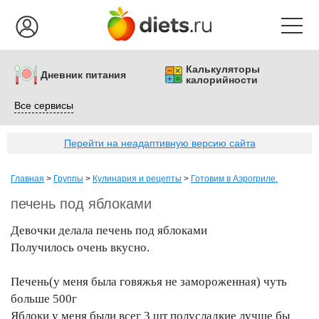
Калькуляторы
Дневник питания
калорийности
Все сервисы
Перейти на неадаптивную версию сайта
Главная
>
Группы
>
Кулинария и рецепты
>
Готовим в Аэрогриле.
печень под яблоками
Девочки делала печень под яблоками
Получилось очень вкусно.
Печень(у меня была говяжья не замороженная) чуть
больше 500г
Яблоки у меня были всег 3 шт полусладкие лучше бы