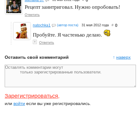
0
Милана 07
Рецепт заинтриговал. Нужно опробовать!
Ответить
0
natochka1
(автор поста)
31 мая 2012 года
#
Пробуйте. Я частенько делаю.
↑
Ответить
Оставить свой комментарий
↑
наверх
Зарегистрироваться
,
или
войти
если вы уже регистрировались.