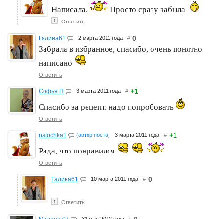
Написала.
Просто сразу забыла
↑
Ответить
0
Галина61
2 марта 2011 года
#
Забрала в избранное, спасибо, очень понятно
написано
Ответить
+1
Софья П
3 марта 2011 года
#
Спасибо за рецепт, надо попробовать
Ответить
+1
natochka1
(автор поста)
3 марта 2011 года
#
Рада, что понравился
Ответить
0
Галина61
10 марта 2011 года
#
↑
Ответить
31 мая 2012 года
#