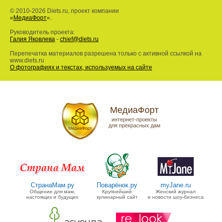
© 2010-2026 Diets.ru, проект компании
«
МедиаФорт
».
Руководитель проекта:
Галия Яковлева
-
chief@diets.ru
Перепечатка материалов разрешена только с активной ссылкой на
www.diets.ru
О фотографиях и текстах, используемых на сайте
МедиаФорт
интернет-проекты
для прекрасных дам
СтранаМам.ру
Поварёнок.ру
myJane.ru
Общение для мам,
Крупнейший
Женский журнал
настоящих и будущих
кулинарный сайт
и новости шоу-бизнеса