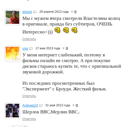
0
dninel
29 апреля 2013 года
#
Мы с мужем вчера смотрели Властелина колец
в оригинале, правда без субтитров, ОЧЕНЬ
Интересно=)))
Ответить
0
uva
17 мая 2013 года
#
У меня интернет слабенький, поэтому я
фильмы онлайн не смотрю. А при покупке
дисков стараюсь купить те, что с оригинальной
звуковой дорожкой.
Из последних просмотренных был
"Экспермент" с Броуди. Жесткий фильм.
Ответить
0
Алёнка24
31 мая 2013 года
#
Шерлок BBC,Мерлин BBC..
Ответить