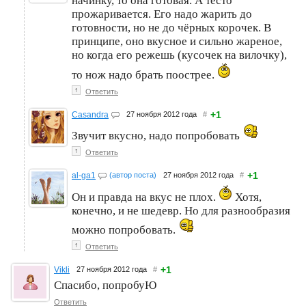
начинку, то она готовая. А тесто
прожаривается. Его надо жарить до
готовности, но не до чёрных корочек. В
принципе, оно вкусное и сильно жареное,
но когда его режешь (кусочек на вилочку),
то нож надо брать поострее.
↑
Ответить
+1
Casandra
27 ноября 2012 года
#
Звучит вкусно, надо попробовать
↑
Ответить
+1
al-ga1
(автор поста)
27 ноября 2012 года
#
Он и правда на вкус не плох.
Хотя,
конечно, и не шедевр. Но для разнообразия
можно попробовать.
↑
Ответить
+1
Vikli
27 ноября 2012 года
#
Спасибо, попробуЮ
Ответить