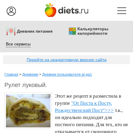
Калькуляторы
Дневник питания
калорийности
Все сервисы
Перейти на неадаптивную версию сайта
Главная
>
Дневники
>
Дневник пользователя al-ga1
Рулет луковый.
Этот же рецепт я разместила в
группе
"От Поста к Посту.
Рождественский Пост">>>
т.к.,
он идеально подходит для
постного питания. Для тех, кто не
отказывается от скоромного