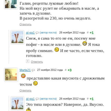
Галин, рецепты луковые люблю!
На мой вкус рулет не обжаривать в масле, а
запечь в духовке.
В разогретой на 230, но очень недолго.
Ответить
+1
al-ga1
(автор поста)
28 ноября 2012 года
#
Снеж, я сама то его не ем, посему мне
пофиг - в масле или в духовке.
Я тока
пробу снимаю.
И не часто, если честно,
готовлю.
↑
Ответить
+3
Marta21
27 ноября 2012 года
#
представляю какая вкуснота с дрожжевым
тестом
Ответить
+1
al-ga1
(автор поста)
28 ноября 2012 года
#
Это типа пирожков? Наверное, да. Вкусно.