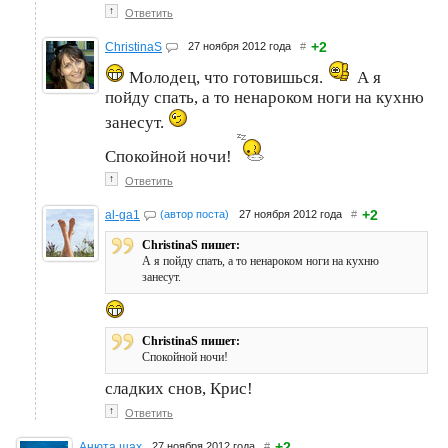
↑
Ответить
+2
ChristinaS
27 ноября 2012 года
#
Молодец, что готовишься.
А я
пойду спать, а то ненароком ноги на кухню
занесут.
Спокойной ночи!
↑
Ответить
+2
al-ga1
(автор поста)
27 ноября 2012 года
#
ChristinaS пишет:
А я пойду спать, а то ненароком ноги на кухню
занесут.
ChristinaS пишет:
Спокойной ночи!
сладких снов, Крис!
↑
Ответить
+2
Анюта шах
27 ноября 2012 года
#