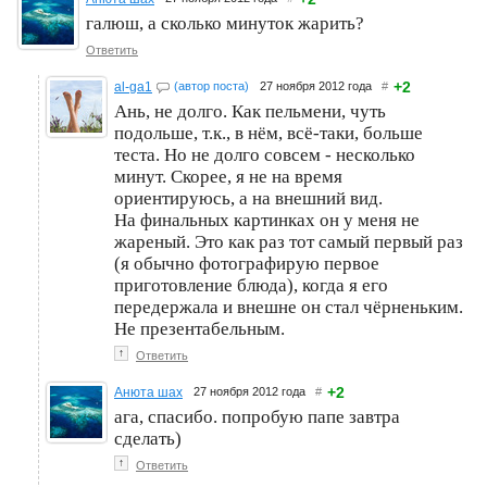
галюш, а сколько минуток жарить?
Ответить
+2
al-ga1
(автор поста)
27 ноября 2012 года
#
Ань, не долго. Как пельмени, чуть
подольше, т.к., в нём, всё-таки, больше
теста. Но не долго совсем - несколько
минут. Скорее, я не на время
ориентируюсь, а на внешний вид.
На финальных картинках он у меня не
жареный. Это как раз тот самый первый раз
(я обычно фотографирую первое
приготовление блюда), когда я его
передержала и внешне он стал чёрненьким.
Не презентабельным.
↑
Ответить
+2
Анюта шах
27 ноября 2012 года
#
ага, спасибо. попробую папе завтра
сделать)
↑
Ответить