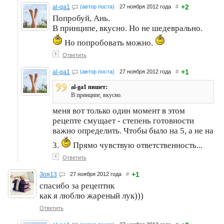
+2
al-ga1
(автор поста)
27 ноября 2012 года
#
Попробуй, Ань.
В принципе, вкусно. Но не шедеврально.
Но попробовать можно.
↑
Ответить
+1
al-ga1
(автор поста)
27 ноября 2012 года
#
al-ga1 пишет:
В принципе, вкусно.
меня вот только один момент в этом
рецепте смущает - степень готовности
важно определить. Чтобы было на 5, а не на
3.
Прямо чувствую ответственность...
↑
Ответить
+1
Зоя13
27 ноября 2012 года
#
спасибо за рецептик
как я люблю жареный лук)))
Ответить