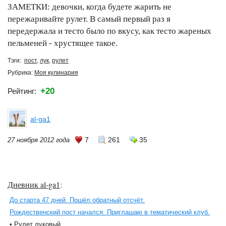
ЗАМЕТКИ: девочки, когда будете жарить не
пережаривайте рулет. В самый первый раз я
передержала и тесто было по вкусу, как тесто жареных
пельменей - хрустящее такое.
Тэги:
пост
,
лук
,
рулет
Рубрика:
Моя кулинария
+20
Рейтинг:
al-ga1
7
261
35
27 ноября 2012 года
Дневник al-ga1
:
До старта 47 дней. Пошёл обратный отсчёт.
Рождественский пост начался. Приглашаю в тематический клуб.
• Рулет луковый.