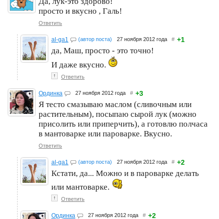
Да, лук-это здорово!
просто и вкусно , Галь!
Ответить
+1
al-ga1
(автор поста)
27 ноября 2012 года
#
да, Маш, просто - это точно!
И даже вкусно.
↑
Ответить
+3
Ординка
27 ноября 2012 года
#
Я тесто смазываю маслом (сливочным или
растительным), посыпаю сырой лук (можно
присолить или приперчить), а готовлю полчаса
в мантоварке или пароварке. Вкусно.
Ответить
+2
al-ga1
(автор поста)
27 ноября 2012 года
#
Кстати, да... Можно и в пароварке делать
или мантоварке.
↑
Ответить
+2
Ординка
27 ноября 2012 года
#