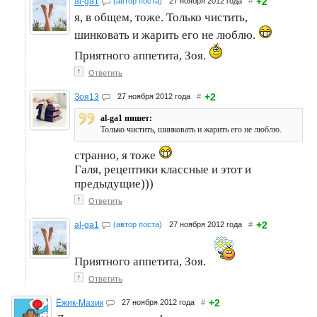
+2
al-ga1
(автор поста)
27 ноября 2012 года
#
я, в общем, тоже. Только чистить,
шинковать и жарить его не люблю.
Приятного аппетита, Зоя.
↑
Ответить
+2
Зоя13
27 ноября 2012 года
#
al-ga1 пишет:
Только чистить, шинковать и жарить его не люблю.
странно, я тоже
Галя, рецептики классные и этот и
предыдущие)))
↑
Ответить
+2
al-ga1
(автор поста)
27 ноября 2012 года
#
Приятного аппетита, Зоя.
↑
Ответить
+2
Ёжик-Мазик
27 ноября 2012 года
#