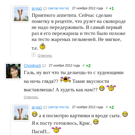
+1
al-ga1
(автор поста)
27 ноября 2012 года
#
Приятного аппетита. Сейчас сделаю
пометку в рецепте, что рулет на сковороде
не надо передерживать. В самый первый
раз я его пережарила и тесто было похоже
на тесто жареных пельменей. Не мягкое,
т.е.
↑
Ответить
+2
ChristinaS
27 ноября 2012 года
#
Галь, ну вот что ты делаешь-то с худеющими
на ночь глядя??
Такие вкусности
выставляешь! А худеть как нам??
Ответить
+2
al-ga1
(автор поста)
27 ноября 2012 года
#
а я посмотрю картинки и вроде сыта.
Я к посту готовлюсь, Крис.
ПасиП...