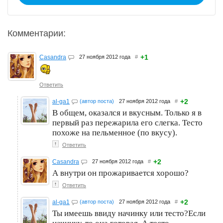
Комментарии:
+1
Casandra
27 ноября 2012 года
#
Ответить
+2
al-ga1
(автор поста)
27 ноября 2012 года
#
В общем, оказался и вкусным. Только я в
первый раз пережарила его слегка. Тесто
похоже на пельменное (по вкусу).
↑
Ответить
+2
Casandra
27 ноября 2012 года
#
А внутри он прожаривается хорошо?
↑
Ответить
+2
al-ga1
(автор поста)
27 ноября 2012 года
#
Ты имеешь ввиду начинку или тесто?Если