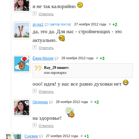
и не так калорийно
↑
Ответить
+2
al-ga1
(автор поста)
27 ноября 2012 года
#
да, это да. Для нас - стройнеющих - это
актуально.
↑
Ответить
+3
Ёжик-Мазик
28 ноября 2012 года
#
Ray_29 пишет:
или пароварке.
ооо! идея! у нас все равно духовки нет
↑
Ответить
+2
Ординка
28 ноября 2012 года
#
на здоровье!
↑
Ответить
+1
Снежик
27 ноября 2012 года
#