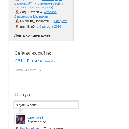
махонький))) Кто покажет свой, у
того быстрее всё созреет)))
Леди Натали
→
Суббота,
Сызранские Мальдивы
Милости_Пряности
→
7 августа
marnikifn3
→
8 августа 2026
Лента комментариев
Сейчас на сайте:
natiur
Tilena
Xenia1st
Всего на сайте: 12
Статусы:
В пути к себе
Светик21
1 день назад
lila piskaridze
→
Если человек