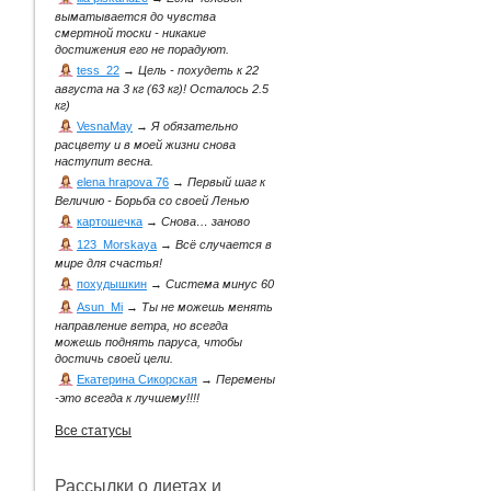
выматывается до чувства
смертной тоски - никакие
достижения его не порадуют.
tess_22
→
Цель - похудеть к 22
августа на 3 кг (63 кг)! Осталось 2.5
кг)
VesnaMay
→
Я обязательно
расцвету и в моей жизни снова
наступит весна.
elena hrapova 76
→
Первый шаг к
Величию - Борьба со своей Ленью
картошечка
→
Снова… заново
123_Morskaya
→
Всё случается в
мире для счастья!
похудышкин
→
Система минус 60
Asun_Mi
→
Ты не можешь менять
направление ветра, но всегда
можешь поднять паруса, чтобы
достичь своей цели.
Екатерина Сикорская
→
Перемены
-это всегда к лучшему!!!!
Все статусы
Рассылки о диетах и