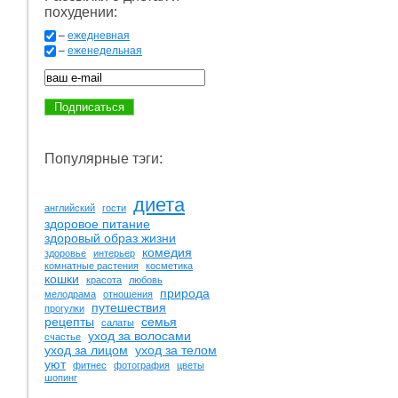
похудении:
–
ежедневная
–
еженедельная
Популярные тэги:
диета
английский
гости
здоровое питание
здоровый образ жизни
комедия
здоровье
интерьер
комнатные растения
косметика
кошки
красота
любовь
природа
мелодрама
отношения
путешествия
прогулки
рецепты
семья
салаты
уход за волосами
счастье
уход за лицом
уход за телом
уют
фитнес
фотография
цветы
шопинг