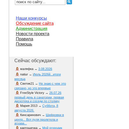
Наши конкурсы
Обсуждение сайта
Администрация
Новости проекта
Правила
Помощь
Сейчас обсуждают:
маляфка
→
3.08.2026
natiur
→
Июль 2026й...итоги
месяца
Светик21
→
Не знаю с чем это
связано, но это впервые
FreeStyle Victory
→
26.07.26
первый день в санатории, первая
дискотека и соседи по столику
Мария 2013
→
Суббота, 8
августа 2026.
Кинсаринович
→
Шифровки в
центр... Вот пуля пролетела и
агхааа...
картошечка
→
Мой огородик