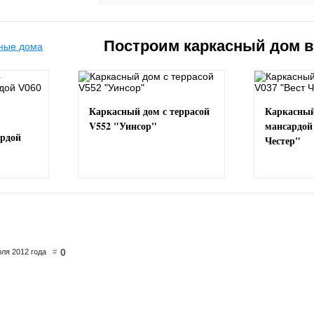
Построим каркасный дом 
Каркасный дом с террасой
Каркасный
V552 "Уинсор"
мансардой
ардой
Честер"
0
юля 2012 года
#