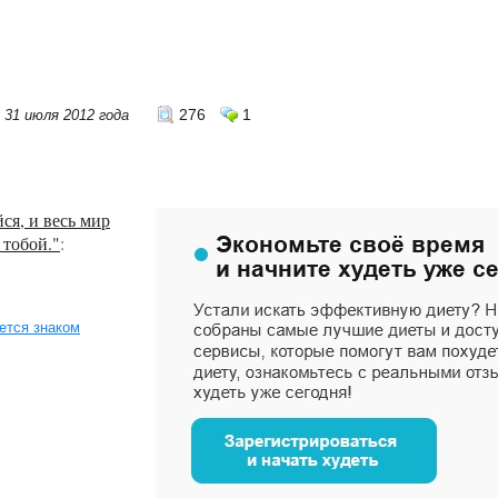
276
1
31 июля 2012 года
я, и весь мир
 тобой."
:
ется знаком