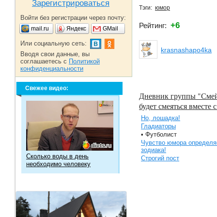
Зарегистрироваться
Тэги:
юмор
Войти без регистрации через почту:
+6
Рейтинг:
mail.ru
Яндекс
GMail
Или социальную сеть:
krasnashapo4ka
Вводя свои данные, вы
соглашаетесь с
Политикой
конфиденциальности
Свежее видео:
Дневник группы "Смейс
будет смеяться вместе с
Но, лошадка!
Гладиаторы
• Футболист
Чувство юмора определя
зодиака!
Сколько воды в день
Строгий пост
необходимо человеку