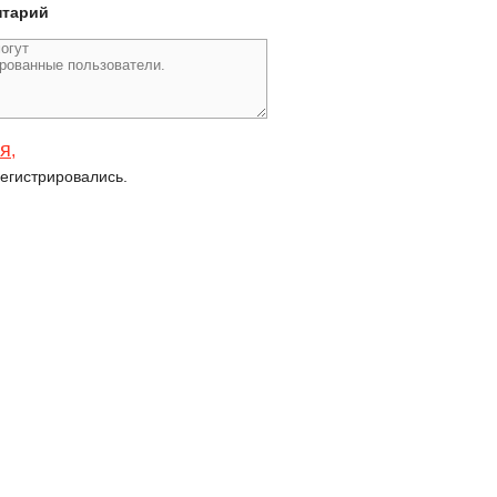
нтарий
ся
,
егистрировались.