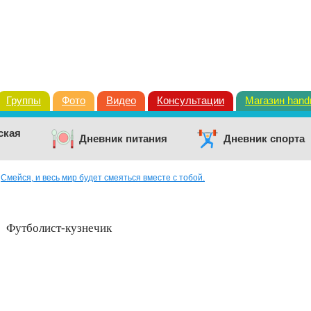
Группы
Фото
Видео
Консультации
Магазин han
ская
Дневник питания
Дневник спорта
>
Смейся, и весь мир будет смеяться вместе с тобой.
Футболист-кузнечик