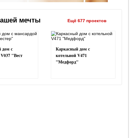
вашей мечты
Ещё 677 проектов
 дом с
Каркасный дом с
 V037 "Вест
котельной V471
"Медфорд"