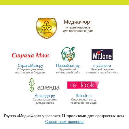
МедиаФорт
интернет-проекты
для прекрасных дам
СтранаМам.ру
Поварёнок.ру
myJane.ru
Общение для мам,
Крупнейший
Женский журнал
настоящих и будущих
кулинарный сайт
и новости шоу-бизнеса
Асиенда.ру
Relook.ru
Социальная сеть
Социальная сеть,
для дачников
посвященная моде
Группа «МедиаФорт» управляет
11 проектами
для прекрасных дам.
Список всех проектов