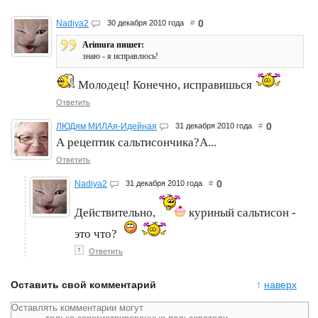
0
Nadiya2
30 декабря 2010 года
#
Arimura пишет:
знаю - я исправлюсь!
Молодец! Конечно, исправишься
Ответить
0
ЛЮДям МИЛАя-Идейная
31 декабря 2010 года
#
А рецептик сальтисончика?А...
Ответить
0
Nadiya2
31 декабря 2010 года
#
Действительно,
куриный сальтисон -
это что?
↑
Ответить
Оставить свой комментарий
↑
наверх