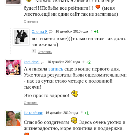
Можно сказать Юбилей!!!Толи ещё
будет!!!Побьём все рейтинги!!!
(меня
,честно,ещё ни один сайт так не затягивал)
Ответить
+1
Олечка Я
16 декабря 2010 года
#
вот и меня тоже)))только на этом так долго
засиживаю)
↑
Ответить
+2
katti-devil
16 декабря 2010 года
#
А я писала
запись
еще в конце первого дня.
Уже тогда результаты были ошеломительными
- нас за сутки стало четыре с половиной
тысячи!
Это просто здорово!
Ответить
+1
Наталёнок
16 декабря 2010 года
#
Спасибо создателям
Здесь очень уютно и
жизнерадостно, море позитива и поддержки.