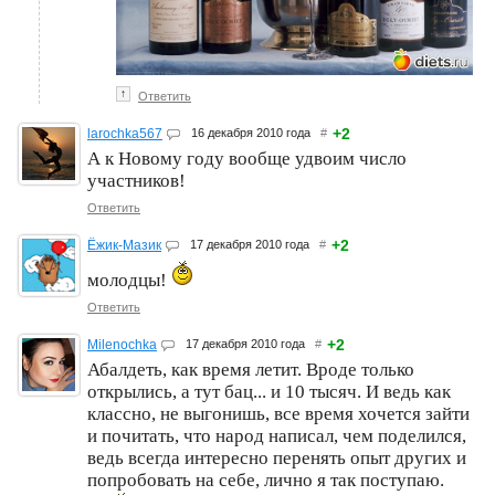
↑
Ответить
+2
larochka567
16 декабря 2010 года
#
А к Новому году вообще удвоим число
участников!
Ответить
+2
Ёжик-Мазик
17 декабря 2010 года
#
молодцы!
Ответить
+2
Milenochka
17 декабря 2010 года
#
Абалдеть, как время летит. Вроде только
открылись, а тут бац... и 10 тысяч. И ведь как
классно, не выгонишь, все время хочется зайти
и почитать, что народ написал, чем поделился,
ведь всегда интересно перенять опыт других и
попробовать на себе, лично я так поступаю.