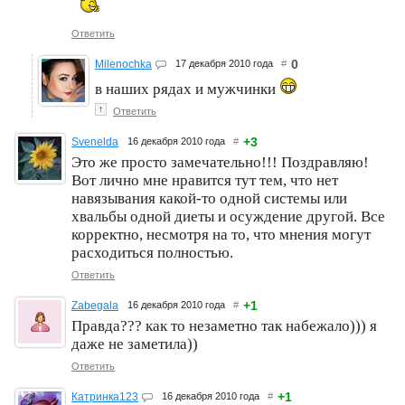
Ответить
0
Milenochka
17 декабря 2010 года
#
в наших рядах и мужчинки
↑
Ответить
+3
Svenelda
16 декабря 2010 года
#
Это же просто замечательно!!! Поздравляю!
Вот лично мне нравится тут тем, что нет
навязывания какой-то одной системы или
хвальбы одной диеты и осуждение другой. Все
корректно, несмотря на то, что мнения могут
расходиться полностью.
Ответить
+1
Zabegala
16 декабря 2010 года
#
Правда??? как то незаметно так набежало))) я
даже не заметила))
Ответить
+1
Катринка123
16 декабря 2010 года
#