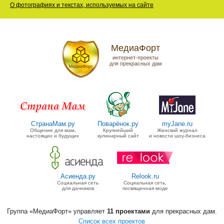
О фотографиях и текстах, используемых на сайте
МедиаФорт
интернет-проекты
для прекрасных дам
СтранаМам.ру
Поварёнок.ру
myJane.ru
Общение для мам,
Крупнейший
Женский журнал
настоящих и будущих
кулинарный сайт
и новости шоу-бизнеса
Асиенда.ру
Relook.ru
Социальная сеть
Социальная сеть,
для дачников
посвященная моде
Группа «МедиаФорт» управляет
11 проектами
для прекрасных дам.
Список всех проектов