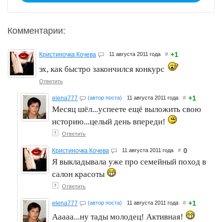
Комментарии:
+1
Кристиночка Кочева
11 августа 2011 года
#
эх, как быстро закончился конкурс
Ответить
+1
elena777
(автор поста)
11 августа 2011 года
#
Месяц шёл...успеете ещё выложить свою
историю...целый день впереди!
↑
Ответить
0
Кристиночка Кочева
11 августа 2011 года
#
Я выкладывала уже про семейный поход в
салон красоты
↑
Ответить
+1
elena777
(автор поста)
11 августа 2011 года
#
Ааааа...ну тады молодец! Активная!