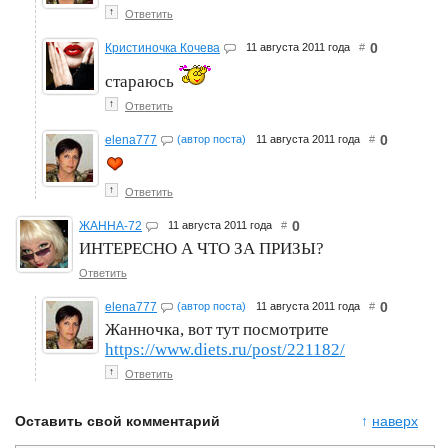
↑
Ответить
0
Кристиночка Кочева
11 августа 2011 года
#
стараюсь
↑
Ответить
0
elena777
(автор поста)
11 августа 2011 года
#
↑
Ответить
0
ЖАННА-72
11 августа 2011 года
#
ИНТЕРЕСНО А ЧТО ЗА ПРИЗЫ?
Ответить
0
elena777
(автор поста)
11 августа 2011 года
#
Жанночка, вот тут посмотрите
https://www.diets.ru/post/221182/
↑
Ответить
Оставить свой комментарий
↑
наверх