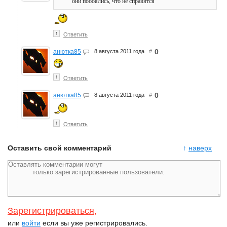
они побоялись, что не справятся
↑
Ответить
0
анютка85
8 августа 2011 года
#
↑
Ответить
0
анютка85
8 августа 2011 года
#
↑
Ответить
Оставить свой комментарий
↑
наверх
Зарегистрироваться
,
или
войти
если вы уже регистрировались.