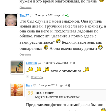
мужем в это время благословлял, по пьяне
Ответить
+1
Tina77
7 августа 2011 года
#
Это был случай с моей знакомой. Она купила
новый диван. Грузчики занесли его в комнату, а
она села на него и, похлопывая ладонью по
обивке, говорит: "Давайте я прямо здесь с
вами рассчитаюсь"
Бедняги вылетели, как
ошпаренные
А она имела ввиду деньги
Ответить
0
Селена
7 августа 2011 года
#
зато с экономила
↑
Ответить
0
Багт
8 августа 2011 года
#
Tina77 пишет:
Бедняги вылетели, как ошпаренные
Представляю,физио знакомой,если бы они