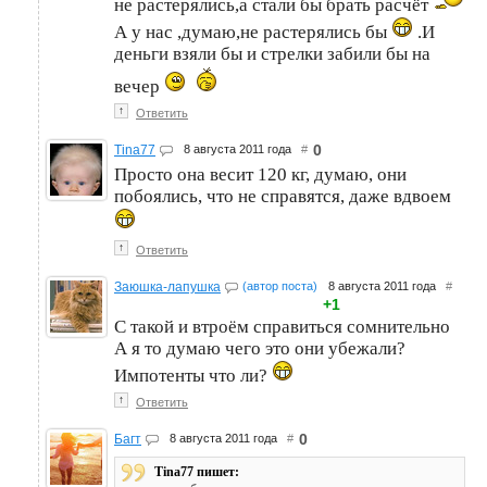
не растерялись,а стали бы брать расчёт
А у нас ,думаю,не растерялись бы
.И
деньги взяли бы и стрелки забили бы на
вечер
↑
Ответить
0
Tina77
8 августа 2011 года
#
Просто она весит 120 кг, думаю, они
побоялись, что не справятся, даже вдвоем
↑
Ответить
Заюшка-лапушка
(автор поста)
8 августа 2011 года
#
+1
С такой и втроём справиться сомнительно
А я то думаю чего это они убежали?
Импотенты что ли?
↑
Ответить
0
Багт
8 августа 2011 года
#
Tina77 пишет: