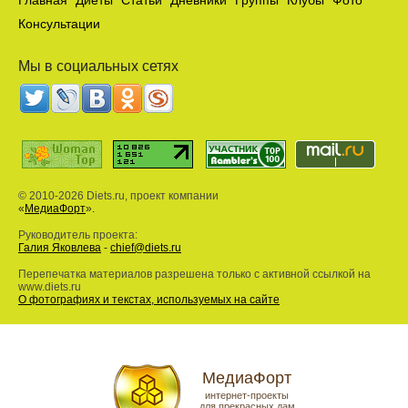
Главная
Диеты
Статьи
Дневники
Группы
Клубы
Фото
Консультации
Мы в социальных сетях
© 2010-2026 Diets.ru, проект компании
«
МедиаФорт
».
Руководитель проекта:
Галия Яковлева
-
chief@diets.ru
Перепечатка материалов разрешена только с активной ссылкой на
www.diets.ru
О фотографиях и текстах, используемых на сайте
МедиаФорт
интернет-проекты
для прекрасных дам