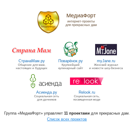
МедиаФорт
интернет-проекты
для прекрасных дам
СтранаМам.ру
Поварёнок.ру
myJane.ru
Общение для мам,
Крупнейший
Женский журнал
настоящих и будущих
кулинарный сайт
и новости шоу-бизнеса
Асиенда.ру
Relook.ru
Социальная сеть
Социальная сеть,
для дачников
посвященная моде
Группа «МедиаФорт» управляет
11 проектами
для прекрасных дам.
Список всех проектов