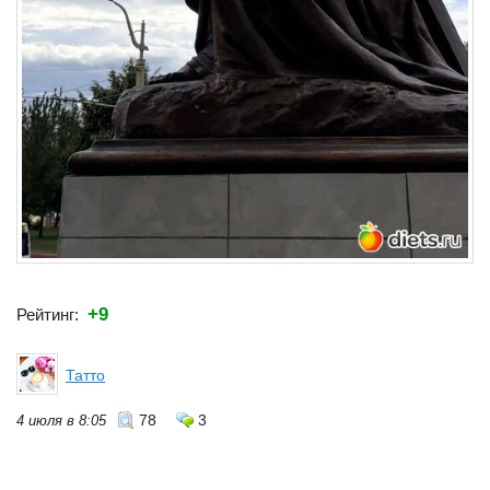
+9
Рейтинг:
Татто
78
3
4 июля в 8:05