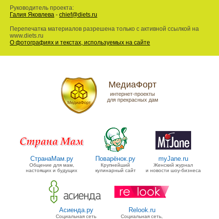
Руководитель проекта:
Галия Яковлева
-
chief@diets.ru
Перепечатка материалов разрешена только с активной ссылкой на
www.diets.ru
О фотографиях и текстах, используемых на сайте
МедиаФорт
интернет-проекты
для прекрасных дам
СтранаМам.ру
Поварёнок.ру
myJane.ru
Общение для мам,
Крупнейший
Женский журнал
настоящих и будущих
кулинарный сайт
и новости шоу-бизнеса
Асиенда.ру
Relook.ru
Социальная сеть
Социальная сеть,