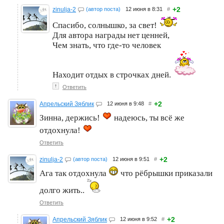
+2
zinulja-2
(автор поста)
12 июня в 8:31
#
Спасибо, солнышко, за свет!
Для автора награды нет ценней,
Чем знать, что где-то человек
Находит отдых в строчках дней.
↑
Ответить
+2
Апрельский Зяблик
12 июня в 9:48
#
Зинна, держись!
надеюсь, ты всё же
отдохнула!
Ответить
+2
zinulja-2
(автор поста)
12 июня в 9:51
#
Ага так отдохнула
что рёбрышки приказали
долго жить..
Ответить
+2
Апрельский Зяблик
12 июня в 9:52
#