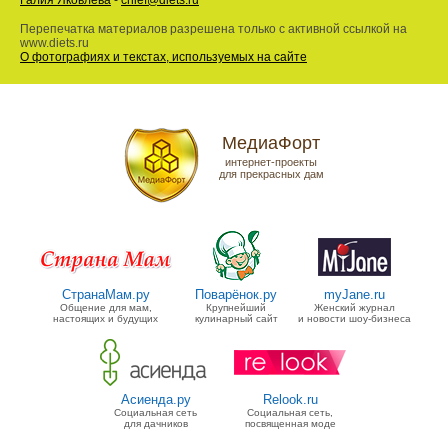
Галия Яковлева
-
chief@diets.ru
Перепечатка материалов разрешена только с активной ссылкой на
www.diets.ru
О фотографиях и текстах, используемых на сайте
МедиаФорт
интернет-проекты
для прекрасных дам
СтранаМам.ру
Поварёнок.ру
myJane.ru
Общение для мам,
Крупнейший
Женский журнал
настоящих и будущих
кулинарный сайт
и новости шоу-бизнеса
Асиенда.ру
Relook.ru
Социальная сеть
Социальная сеть,
для дачников
посвященная моде