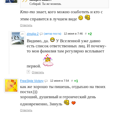
Собирай. Ты же можешь.
Кто-то
знает, кого можно озаботить и кто с
этим справится в лучшем виде
Ответить
+2
zinulja-2
(автор поста)
12 июня в 7:46
#
Видимо, да.
У Вселенной уже давно
есть список ответственных лиц. И почему-
то моя фамилия там регулярно всплывает
первой.
↑
Ответить
+1
FreeStyle Victory
12 июня в 7:54
#
как же хорошо ты пишешь, отдыхаю на твоих
постах)))
хороший, душевный и героический день
одновременно, Зинуль
Ответить