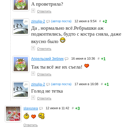
А проветрила?
↑
Ответить
+2
zinulja-2
(автор поста)
12 июня в 9:54
#
Да , нормально всё.Ребрышки аж
подкоптились, будто с костра сняла, даже
вкусно было
↑
Ответить
+1
Апрельский Зяблик
16 июня в 10:36
#
Так ты всё же их съела!
↑
Ответить
+1
zinulja-2
(автор поста)
17 июня в 16:08
#
Голод не тетка
↑
Ответить
+3
slavusea
12 июня в 11:42
#
Ответить