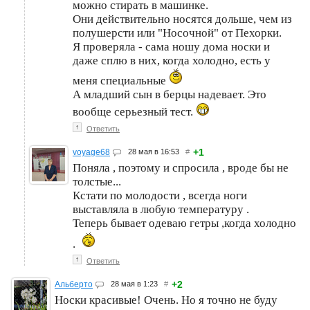
можно стирать в машинке.
Они действительно носятся дольше, чем из
полушерсти или "Носочной" от Пехорки.
Я проверяла - сама ношу дома носки и
даже сплю в них, когда холодно, есть у
меня специальные
А младший сын в берцы надевает. Это
вообще серьезный тест.
↑
Ответить
+1
voyage68
28 мая в 16:53
#
Поняла , поэтому и спросила , вроде бы не
толстые...
Кстати по молодости , всегда ноги
выставляла в любую температуру .
Теперь бывает одеваю гетры ,когда холодно
.
↑
Ответить
+2
Альберто
28 мая в 1:23
#
Носки красивые! Очень. Но я точно не буду