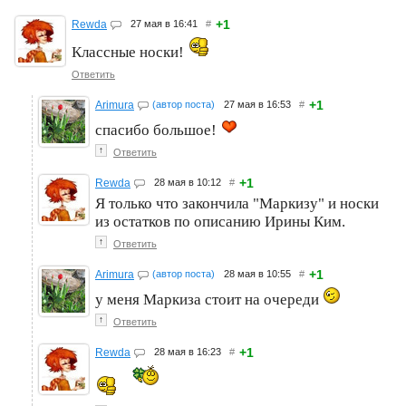
+1
Rewda
27 мая в 16:41
#
Классные носки!
Ответить
+1
Arimura
(автор поста)
27 мая в 16:53
#
спасибо большое!
↑
Ответить
+1
Rewda
28 мая в 10:12
#
Я только что закончила "Маркизу" и носки
из остатков по описанию Ирины Ким.
↑
Ответить
+1
Arimura
(автор поста)
28 мая в 10:55
#
у меня Маркиза стоит на очереди
↑
Ответить
+1
Rewda
28 мая в 16:23
#