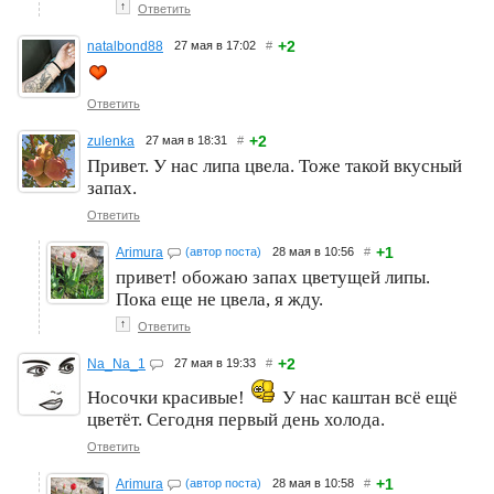
↑
Ответить
+2
natalbond88
27 мая в 17:02
#
Ответить
+2
zulenka
27 мая в 18:31
#
Привет. У нас липа цвела. Тоже такой вкусный
запах.
Ответить
+1
Arimura
(автор поста)
28 мая в 10:56
#
привет! обожаю запах цветущей липы.
Пока еще не цвела, я жду.
↑
Ответить
+2
Na_Na_1
27 мая в 19:33
#
Носочки красивые!
У нас каштан всё ещё
цветёт. Сегодня первый день холода.
Ответить
+1
Arimura
(автор поста)
28 мая в 10:58
#