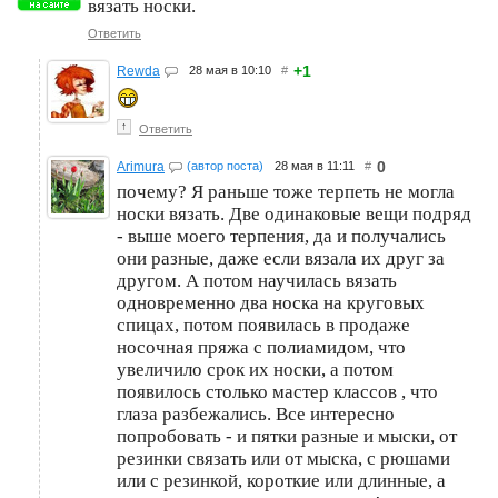
вязать носки.
Ответить
+1
Rewda
28 мая в 10:10
#
↑
Ответить
0
Arimura
(автор поста)
28 мая в 11:11
#
почему? Я раньше тоже терпеть не могла
носки вязать. Две одинаковые вещи подряд
- выше моего терпения, да и получались
они разные, даже если вязала их друг за
другом. А потом научилась вязать
одновременно два носка на круговых
спицах, потом появилась в продаже
носочная пряжа с полиамидом, что
увеличило срок их носки, а потом
появилось столько мастер классов , что
глаза разбежались. Все интересно
попробовать - и пятки разные и мыски, от
резинки связать или от мыска, с рюшами
или с резинкой, короткие или длинные, а