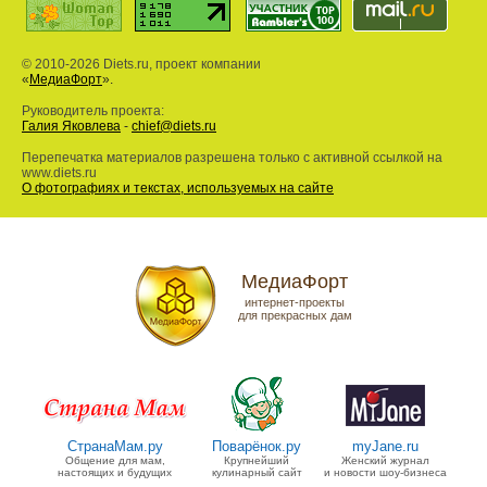
© 2010-2026 Diets.ru, проект компании
«
МедиаФорт
».
Руководитель проекта:
Галия Яковлева
-
chief@diets.ru
Перепечатка материалов разрешена только с активной ссылкой на
www.diets.ru
О фотографиях и текстах, используемых на сайте
МедиаФорт
интернет-проекты
для прекрасных дам
СтранаМам.ру
Поварёнок.ру
myJane.ru
Общение для мам,
Крупнейший
Женский журнал
настоящих и будущих
кулинарный сайт
и новости шоу-бизнеса