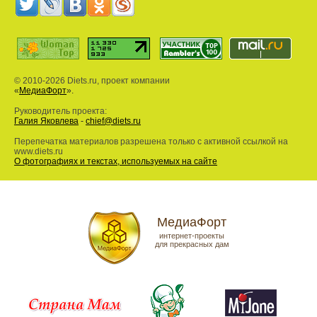
© 2010-2026 Diets.ru, проект компании
«
МедиаФорт
».
Руководитель проекта:
Галия Яковлева
-
chief@diets.ru
Перепечатка материалов разрешена только с активной ссылкой на
www.diets.ru
О фотографиях и текстах, используемых на сайте
МедиаФорт
интернет-проекты
для прекрасных дам