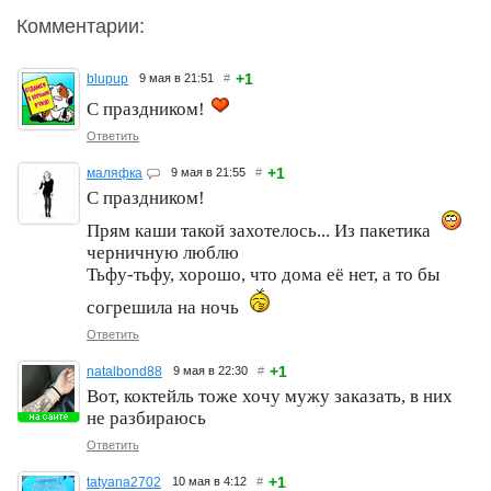
Комментарии:
+1
blupup
9 мая в 21:51
#
С праздником!
Ответить
+1
маляфка
9 мая в 21:55
#
С праздником!
Прям каши такой захотелось... Из пакетика
черничную люблю
Тьфу-тьфу, хорошо, что дома её нет, а то бы
согрешила на ночь
Ответить
+1
natalbond88
9 мая в 22:30
#
Вот, коктейль тоже хочу мужу заказать, в них
не разбираюсь
Ответить
+1
tatyana2702
10 мая в 4:12
#