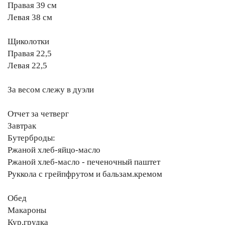
Правая 39 см
Левая 38 см
Щиколотки
Правая 22,5
Левая 22,5
За весом слежу в дуэли
Отчет за четверг
Завтрак
Бутерброды:
Ржаной хлеб-яйцо-масло
Ржаной хлеб-масло - печеночный паштет
Руккола с грейпфрутом и бальзам.кремом
Обед
Макароны
Кур.грудка