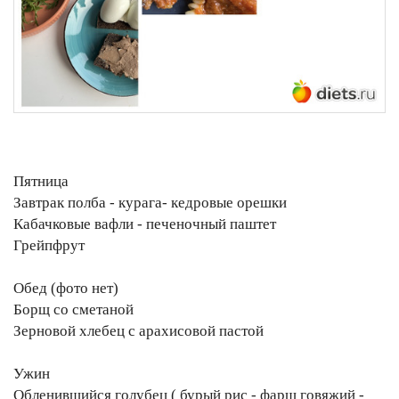
Пятница
Завтрак полба - курага- кедровые орешки
Кабачковые вафли - печеночный паштет
Грейпфрут
Обед (фото нет)
Борщ со сметаной
Зерновой хлебец с арахисовой пастой
Ужин
Обленившийся голубец ( бурый рис - фарш говяжий -