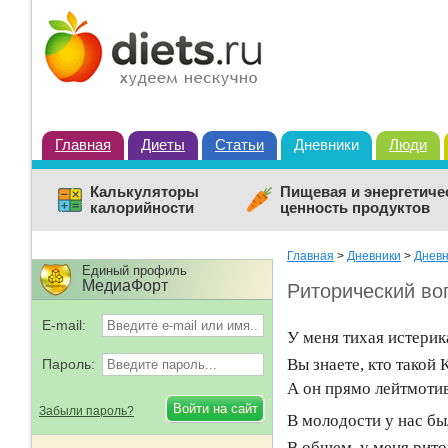
Главная
Диеты
Статьи
Дневники
Люди
Калькуляторы
Пищевая и энергетиче
калорийности
ценность продуктов
Главная
>
Дневники
>
Дневн
Единый профиль
МедиаФорт
Риторический воп
E-mail:
У меня тихая истерик
Вы знаете, кто такой
Пароль:
А он прямо лейтмотив
Забыли пароль?
В молодости у нас бы
В общем, у меня рито