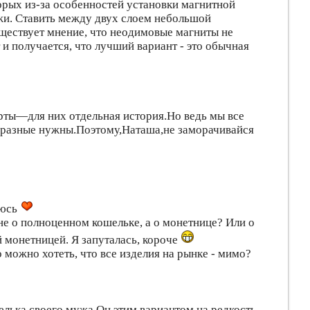
орых из-за особенностей установки магнитной
ожи. Ставить между двух слоем небольшой
уществует мнение, что неодимовые магниты не
т и получается, что лучший вариант - это обычная
рты—для них отдельная история.Но ведь мы все
 разные нужны.Поэтому,Наташа,не заморачивайся
люсь
а не о полноценном кошельке, а о монетнице? Или о
 монетницей. Я запуталась, короче
 можно хотеть, что все изделия на рынке - мимо?
лька своего мужа.Он этим вариантом на редкость