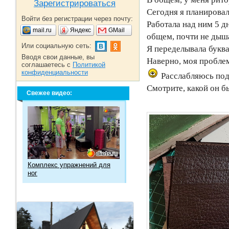
Зарегистрироваться
Сегодня я планировал
Войти без регистрации через почту:
Работала над ним 5 д
mail.ru
Яндекс
GMail
общем, почти не дышал
Или социальную сеть:
Я переделывала буква
Вводя свои данные, вы
Наверно, моя проблема
соглашаетесь с
Политикой
конфиденциальности
Расслабляюсь под
Смотрите, какой он бы
Свежее видео:
Комплекс упражнений для
ног