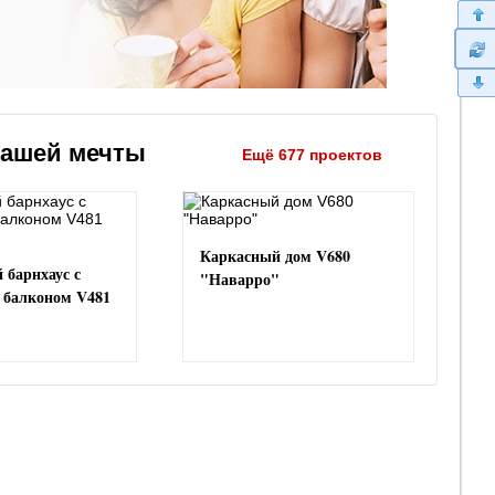
вашей мечты
Ещё 677 проектов
Каркасный дом V680
 барнхаус с
"Наварро"
и балконом V481