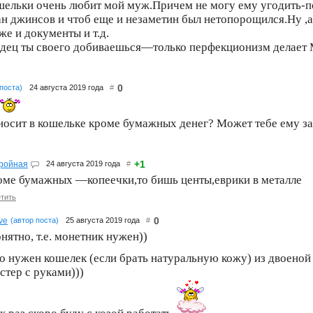
ошельки очень любит мой муж.Причем не могу ему угодить-
н джинсов и чтоб еще и незаметин был нетопорощился.Ну ,а 
же и документы и т.д.
дец ты своего добиваешься—только перфекционизм делает 
0
 поста)
24 августа 2019 года
#
 носит в кошельке кроме бумажных денег? Может тебе ему з
+1
тройная
24 августа 2019 года
#
оме бумажных —копеечки,то бишь центы,еврики в металле
тить
0
ve
(автор поста)
25 августа 2019 года
#
нятно, т.е. монетник нужен))
о нужен кошелек (если брать натуральную кожу) из двоеной 
стер с руками)))