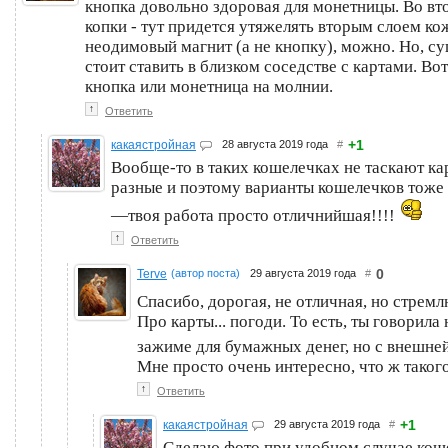
кнопка довольно здоровая для монетницы. Во вт
копки - тут придется утяжелять вторым слоем к
неодимовый магнит (а не кнопку), можно. Но, с
стоит ставить в близком соседстве с картами. Во
кнопка или монетница на молнии.
↑
Ответить
+1
какаястройная
28 августа 2019 года
#
Вообще-то в таких кошелечках не таскают ка
разные и поэтому варианты кошелечков тоже
—твоя работа просто отличнийшая!!!!
↑
Ответить
0
Terve
(автор поста)
29 августа 2019 года
#
Спасибо, дорогая, не отличная, но стрем
Про карты... погоди. То есть, ты говорил
зажиме для бумажных денег, но с внешней
Мне просто очень интересно, что ж такого
↑
Ответить
+1
какаястройная
29 августа 2019 года
#
Сделаю фото при удобном случае коше