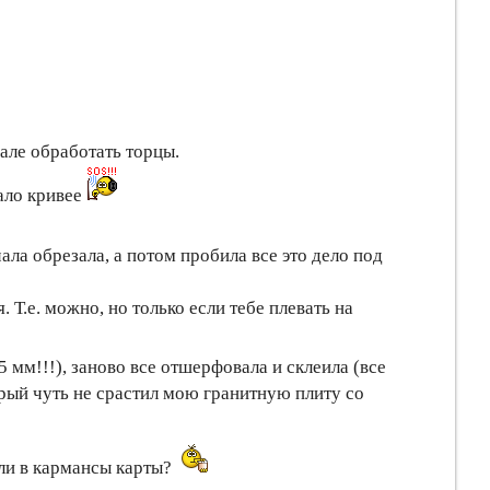
нале обработать торцы.
тало кривее
чала обрезала, а потом пробила все это дело под
. Т.е. можно, но только если тебе плевать на
5 мм!!!), заново все отшерфовала и склеила (все
орый чуть не срастил мою гранитную плиту со
 ли в кармансы карты?