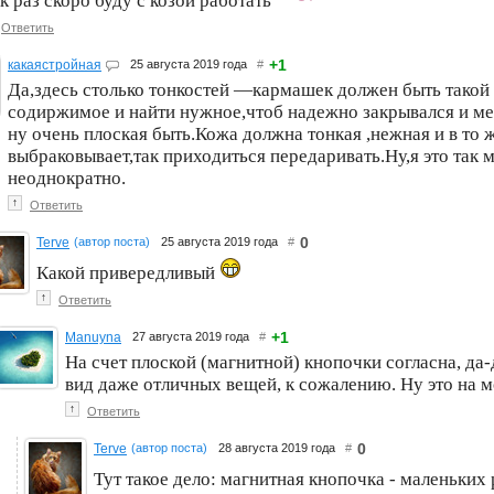
к раз скоро буду с козой работать
Ответить
+1
какаястройная
25 августа 2019 года
#
Да,здесь столько тонкостей —кармашек должен быть такой
содиржимое и найти нужное,чтоб надежно закрывался и ме
ну очень плоская быть.Кожа должна тонкая ,нежная и в то 
выбраковывает,так приходиться передаривать.Ну,я это так 
неоднократно.
↑
Ответить
0
Terve
(автор поста)
25 августа 2019 года
#
Какой привередливый
↑
Ответить
+1
Manuyna
27 августа 2019 года
#
На счет плоской (магнитной) кнопочки согласна, да
вид даже отличных вещей, к сожалению. Ну это на м
↑
Ответить
0
Terve
(автор поста)
28 августа 2019 года
#
Тут такое дело: магнитная кнопочка - маленьких