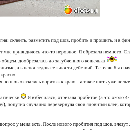
гня: склеить, разметить под шов, пробить и прошить, и в фи
ут мне привидилось что-то неровное. Я обрезала немного. С
 в общем, дообрезалась до загубленного кошелька
низме, а в непоследовательности действий. Т.е. если б я сна
красно...
я по шов оказались впритык к краю... а такое шить уже нельзя
матически
Я взбесилась, отрезала пробитое (а это около 4-
ову), попутно случайно перевернула свой ядовитый клей, кот
 вопрос у меня есть. После нового пробития под шов, влезут