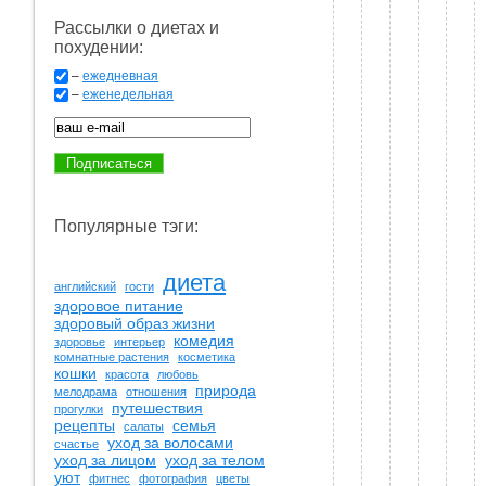
Рассылки о диетах и
похудении:
–
ежедневная
–
еженедельная
Популярные тэги:
диета
английский
гости
здоровое питание
здоровый образ жизни
комедия
здоровье
интерьер
комнатные растения
косметика
кошки
красота
любовь
природа
мелодрама
отношения
путешествия
прогулки
рецепты
семья
салаты
уход за волосами
счастье
уход за лицом
уход за телом
уют
фитнес
фотография
цветы