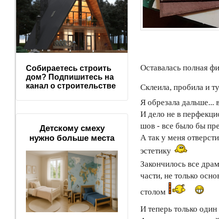
Оставалась полная фи
Собираетесь строить
дом? Подпишитесь на
канал о строительстве
Склеила, пробила и т
Я обрезала дальше...
И дело не в перфекцио
шов - все было бы пре
Детскому смеху
А так у меня отверсти
нужно больше места
эстетику
Закончилось все дра
части, не только осн
столом
И теперь только один