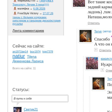
Маришка2705
→
Прогулка к
Вот такие к
Трихологу. Лечим 3 пера)))))
задний карма
маляфка
→
6.08.2026
ладонь) ,там 
FreeStyle Victory
→
27.07.26
Наташа,моло
танцы с белыми ходоками,
хипстером и танцором диско/история
Ответить
русалки
Лента комментариев
Terve
(автор
Спасибо
А что он
Сейчас на сайте:
↑
Ответить
an1971lap14
buv1974
kpp7378
natiur
Tilena
какаяс
Деменкова Лариса
Ну,кр
Всего на сайте: 11
↑
Отве
Ter
По
Статусы:
Эт
ма
В пути к себе
Светик21