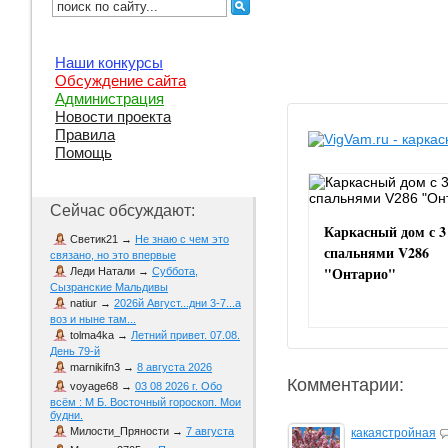
Наши конкурсы
Обсуждение сайта
Администрация
Новости проекта
Правила
Помощь
Сейчас обсуждают:
Каркасный дом с 3
Светик21
→
Не знаю с чем это
спальнями V286
связано, но это впервые
"Онтарио"
Леди Натали
→
Суббота,
Сызранские Мальдивы
natiur
→
2026й Август...дни 3-7...а
воз и ныне там...
tolma4ka
→
Летний привет. 07.08.
День 79-й
marnikifn3
→
8 августа 2026
Комментарии:
voyage68
→
03 08 2026 г. Обо
всём : М Б. Восточный гороскоп. Мои
будни.
Милости_Пряности
→
7 августа
какаястройная