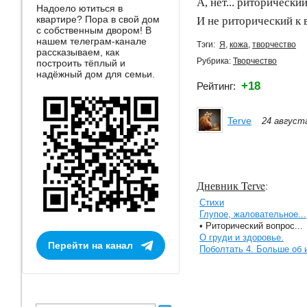
А, нет... риторически
Надоело ютиться в
квартире? Пора в свой дом
И не риторический к 
с собственным двором! В
нашем телеграм-канале
Тэги:
Я
,
кожа
,
творчество
рассказываем, как
Рубрика:
Творчество
построить тёплый и
надёжный дом для семьи.
+18
Рейтинг:
Terve
24 август
Дневник Terve
:
Стихи
Глупое, жаловательное...
• Риторический вопрос...
О груди и здоровье.
Перейти на канал
Поболтать 4. Больше об 