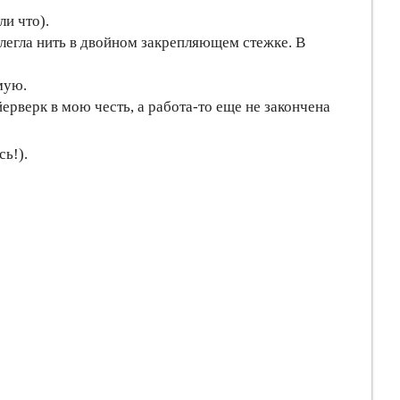
ли что).
 легла нить в двойном закрепляющем стежке. В
мую.
йерверк в мою честь, а работа-то еще не закончена
сь!).