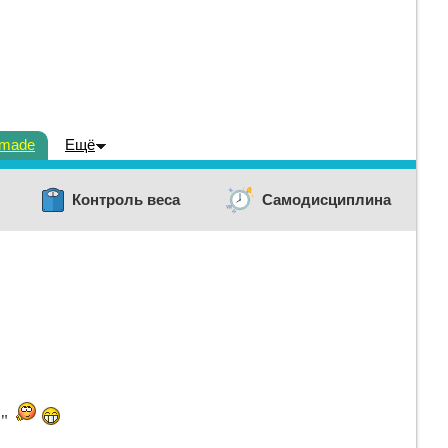
dmade
Ещё
Контроль веса
Самодисциплина
с"