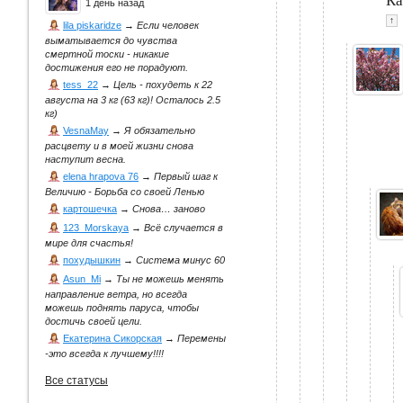
Ка
1 день назад
↑
lila piskaridze
→
Если человек
выматывается до чувства
смертной тоски - никакие
достижения его не порадуют.
tess_22
→
Цель - похудеть к 22
августа на 3 кг (63 кг)! Осталось 2.5
кг)
VesnaMay
→
Я обязательно
расцвету и в моей жизни снова
наступит весна.
elena hrapova 76
→
Первый шаг к
Величию - Борьба со своей Ленью
картошечка
→
Снова… заново
123_Morskaya
→
Всё случается в
мире для счастья!
похудышкин
→
Система минус 60
Asun_Mi
→
Ты не можешь менять
направление ветра, но всегда
можешь поднять паруса, чтобы
достичь своей цели.
Екатерина Сикорская
→
Перемены
-это всегда к лучшему!!!!
Все статусы