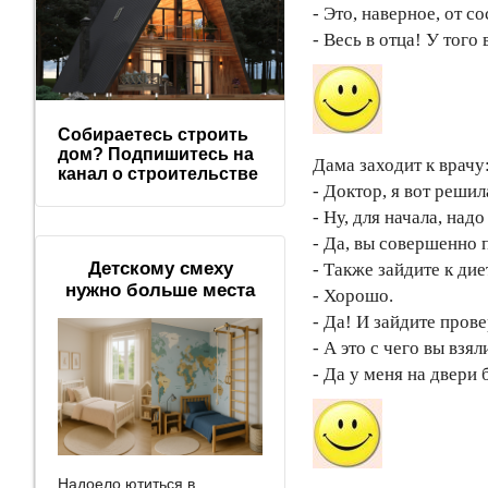
- Это, наверное, от с
- Весь в отца! У того
Собираетесь строить
дом? Подпишитесь на
Дама заходит к врачу
канал о строительстве
- Доктор, я вот реши
- Ну, для начала, над
- Да, вы совершенно 
Детскому смеху
- Также зайдите к дие
нужно больше места
- Хорошо.
- Да! И зайдите прове
- А это с чего вы взял
- Да у меня на двер
Надоело ютиться в