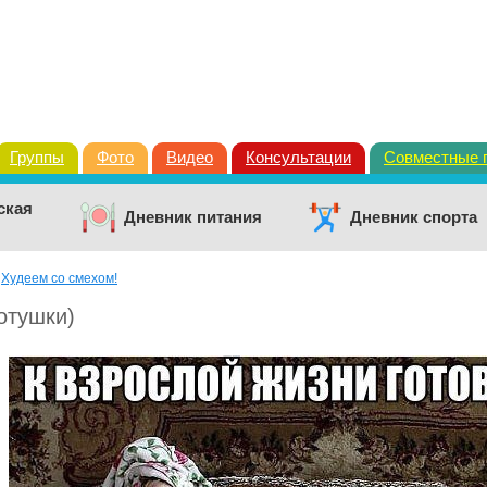
Группы
Фото
Видео
Консультации
Совместные 
ская
Дневник питания
Дневник спорта
>
Худеем со смехом!
отушки)