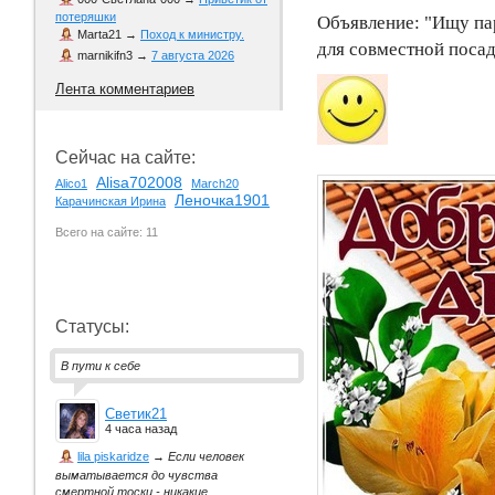
потеряшки
Объявление: "Ищу пар
Marta21
→
Поход к министру.
для совместной посад
marnikifn3
→
7 августа 2026
Лента комментариев
Сейчас на сайте:
Alisa702008
Alico1
March20
Леночка1901
Карачинская Ирина
Всего на сайте: 11
Статусы:
В пути к себе
Светик21
4 часа назад
lila piskaridze
→
Если человек
выматывается до чувства
смертной тоски - никакие