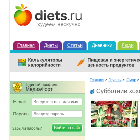
Главная
Диеты
Статьи
Дневники
Люди
Калькуляторы
Пищевая и энергетиче
калорийности
ценность продуктов
Главная
>
Группы
>
Юмор
Единый профиль
МедиаФорт
Субботние хох
E-mail:
Пароль:
Забыли пароль?