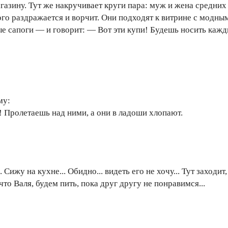
азину. Тут же накручивает круги пара: муж и жена средних
ого раздражается и ворчит. Они подходят к витрине с мод
 сапоги — и говорит: — Вот эти купи! Будешь носить кажды
му:
! Пролетаешь над ними, а они в ладоши хлопают.
 Сижу на кухне... Обидно... видеть его не хочу... Тут заходи
что Валя, будем пить, пока друг другу не понравимся...