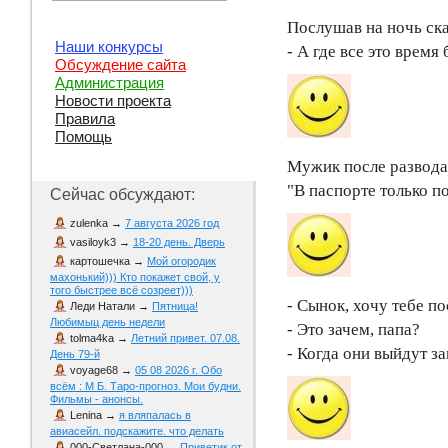
Послушав на ночь ска
Наши конкурсы
- А где все это время
Обсуждение сайта
Администрация
Новости проекта
Правила
Помощь
Мужик после развода 
"В паспорте только п
Сейчас обсуждают:
zulenka
→
7 августа 2026 год
vasiloyk3
→
18-20 день. Дверь
картошечка
→
Мой огородик
махонький))) Кто покажет свой, у
того быстрее всё созреет)))
- Сынок, хочу тебе п
Леди Натали
→
Пятница!
Любимыц день недели
- Это зачем, папа?
tolma4ka
→
Летний привет. 07.08.
- Когда они выйдут за
День 79-й
voyage68
→
05 08 2026 г. Обо
всём : М Б. Таро-прогноз. Мои будни.
Фильмы - анонсы.
Lenina
→
я вляпалась в
авиасейл. подскажите. что делать
000-Светлана-000
→
Приветик от