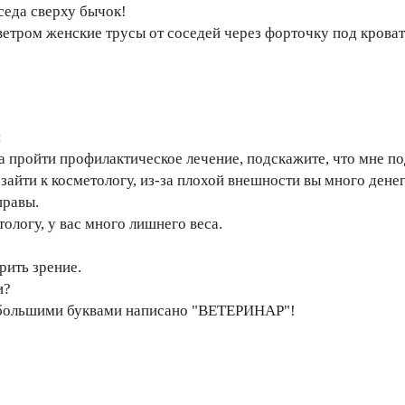
оседа сверху бычок!
 ветром женские трусы от соседей через форточку под кровать
:
ла пройти профилактическое лечение, подскажите, что мне п
о зайти к косметологу, из-за плохой внешности вы много денег
правы.
тологу, у вас много лишнего веса.
рить зрение.
и?
и большими буквами написано "ВЕТЕРИНАР"!