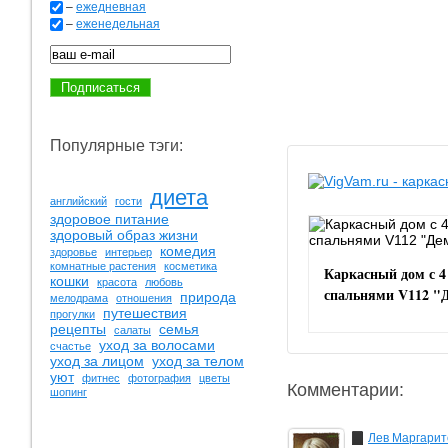
–
ежедневная
–
еженедельная
Популярные тэги:
диета
английский
гости
здоровое питание
здоровый образ жизни
комедия
здоровье
интерьер
комнатные растения
косметика
Каркасный дом с 4
кошки
красота
любовь
спальнями V112 "
природа
мелодрама
отношения
путешествия
прогулки
рецепты
семья
салаты
уход за волосами
счастье
уход за лицом
уход за телом
уют
фитнес
фотография
цветы
Комментарии:
шопинг
Лев Маргарит