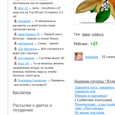
достижения его не порадуют.
tess_22
→
Цель - похудеть к 22
августа на 3 кг (63 кг)! Осталось 2.5
кг)
VesnaMay
→
Я обязательно
расцвету и в моей жизни снова
наступит весна.
Тэги:
юмор
,
суббота
elena hrapova 76
→
Первый шаг к
Величию - Борьба со своей Ленью
+27
Рейтинг:
картошечка
→
Снова… заново
123_Morskaya
→
Всё случается в
мире для счастья!
zolotaia
15 сент
похудышкин
→
Система минус 60
Asun_Mi
→
Ты не можешь менять
направление ветра, но всегда
можешь поднять паруса, чтобы
достичь своей цели.
Дневник группы "Худе
Екатерина Сикорская
→
Перемены
-это всегда к лучшему!!!!
Заведите кота, говорили 
говорили они
Все статусы
Юморок в картинках)
• Субботние хохотушки)
Понедельник...а вы улыб
Рассылки о диетах и
тему «Похудение»
похудении:
Из жизни докторов.