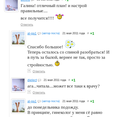
Галина! отличный план! и настрой
правильные....
все получится!!!!
Ответить
+1
al-ga1
(автор поста)
21 мая 2011 года
#
Спасибо большое!
Теперь осталось со спиной разобраться! И
в путь за былой, вернее не так, просто за
стройностью.
↑
Ответить
+1
dielect
21 мая 2011 года
#
ага...читала....может все таки к врачу?
↑
Ответить
+1
al-ga1
(автор поста)
21 мая 2011 года
#
до понедельника подожду.
В принципе, гинеколог у меня сё равно