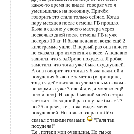
какое-то время не видел, говорят что я
уменьшилась на половину. Причём
говорить это стали только сейчас. Когда
пару месяцев после отмены ГВ прошло.
Была в салоне у своего мастера через
несколько дней после отмены ГВ и уже
потеряв 10 кг. И была недавно, когда ещё 2
килограмма ушло. В первый раз она ничего
не сказала про изменения в весе. А недавно
заявила, что я здОрово похудела. Я робко
заметила, что тогда уже была схуднувшей.
А она говорит, что тогда я была налитой и
похудения было не заметно (в принципе,
тогда я действительно уливалась молоком -
не кормила уже 3 или 4 дня, а молоко ещё
шло и шло). И вчера бывший моей сестры
заезжал. Последний раз он у нас был с 23
по 25 апреля, т.е., тоже видел меня
похудевшей. Но только вчера он Лёхе
сказал с такими глазами:
"Галя так
похудела!"
Т.е., потери мои очевидны. Но ты же