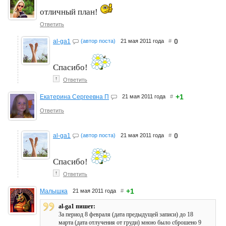
отличный план!
Ответить
0
al-ga1
(автор поста)
21 мая 2011 года
#
Спасибо!
↑
Ответить
+1
Екатерина Сергеевна П
21 мая 2011 года
#
Ответить
0
al-ga1
(автор поста)
21 мая 2011 года
#
Спасибо!
↑
Ответить
+1
Малышка
21 мая 2011 года
#
al-ga1 пишет:
За период 8 февраля (дата предыдущей записи) до 18
марта (дата отлучения от груди) мною было сброшено 9