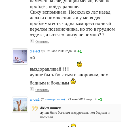
намечен на следующий месяц. Если не
пройдёт, пойду раньше.
Сижу вспоминаю. Несколько лет назад
делали снимок спины и у меня две
проблемы есть - одна компрессионный
перелом позвоночника, но это в грудном
отделе, а вот что внизу не помню? ?
↑
Ответить
+1
dielect
21 мая 2011 года
#
ой....
выздоравливай!!!!!
лучше быть богатым и здоровым, чем
бедным и больным
↑
Ответить
+1
al-ga1
(автор поста)
21 мая 2011 года
#
dielect пишет:
лучше быть богатым и здоровым, чем бедным и
больным