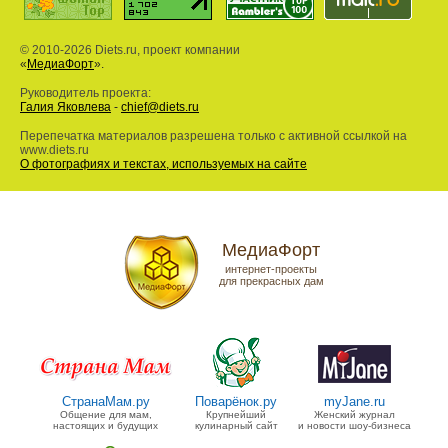
© 2010-2026 Diets.ru, проект компании
«
МедиаФорт
».
Руководитель проекта:
Галия Яковлева
-
chief@diets.ru
Перепечатка материалов разрешена только с активной ссылкой на
www.diets.ru
О фотографиях и текстах, используемых на сайте
МедиаФорт
интернет-проекты
для прекрасных дам
СтранаМам.ру
Поварёнок.ру
myJane.ru
Общение для мам,
Крупнейший
Женский журнал
настоящих и будущих
кулинарный сайт
и новости шоу-бизнеса