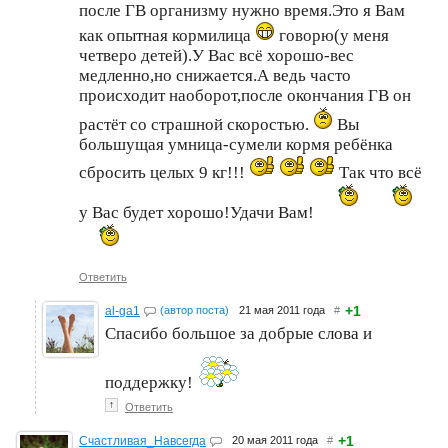
после ГВ организму нужно время.Это я Вам
как опытная кормилица
говорю(у меня
четверо детей).У Вас всё хорошо-вес
медленно,но снижается.А ведь часто
происходит наоборот,после окончания ГВ он
растёт со страшной скоростью.
Вы
большущая умница-сумели кормя ребёнка
сбросить целых 9 кг!!!
Так что всё
у Вас будет хорошо!Удачи Вам!
Ответить
+1
al-ga1
(автор поста)
21 мая 2011 года
#
Спасибо большое за добрые слова и
поддержку!
↑
Ответить
+1
Счастливая_Навсегда
20 мая 2011 года
#