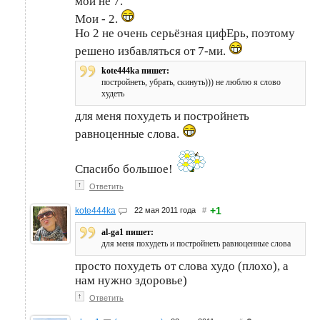
мои не 7.
Мои - 2.
Но 2 не очень серьёзная цифЕрь, поэтому
решено избавляться от 7-ми.
kote444ka пишет:
постройнеть, убрать, скинуть))) не люблю я слово
худеть
для меня похудеть и постройнеть
равноценные слова.
Спасибо большое!
↑
Ответить
+1
kote444ka
22 мая 2011 года
#
al-ga1 пишет:
для меня похудеть и постройнеть равноценные слова
просто похудеть от слова худо (плохо), а
нам нужно здоровье)
↑
Ответить