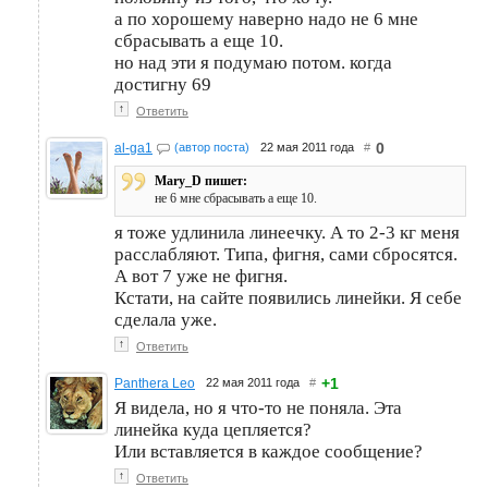
а по хорошему наверно надо не 6 мне
сбрасывать а еще 10.
но над эти я подумаю потом. когда
достигну 69
↑
Ответить
0
al-ga1
(автор поста)
22 мая 2011 года
#
Mary_D пишет:
не 6 мне сбрасывать а еще 10.
я тоже удлинила линеечку. А то 2-3 кг меня
расслабляют. Типа, фигня, сами сбросятся.
А вот 7 уже не фигня.
Кстати, на сайте появились линейки. Я себе
сделала уже.
↑
Ответить
+1
Panthera Leo
22 мая 2011 года
#
Я видела, но я что-то не поняла. Эта
линейка куда цепляется?
Или вставляется в каждое сообщение?
↑
Ответить