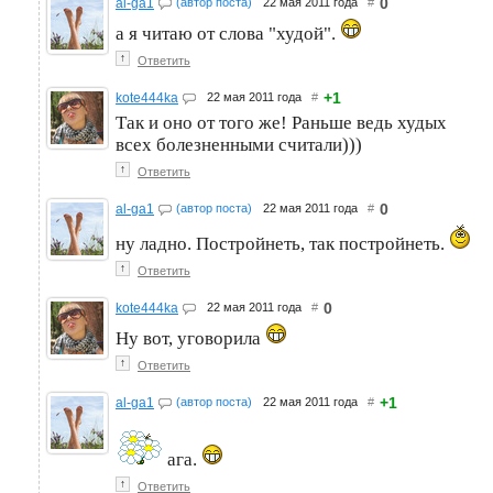
0
al-ga1
(автор поста)
22 мая 2011 года
#
а я читаю от слова "худой".
↑
Ответить
+1
kote444ka
22 мая 2011 года
#
Так и оно от того же! Раньше ведь худых
всех болезненными считали)))
↑
Ответить
0
al-ga1
(автор поста)
22 мая 2011 года
#
ну ладно. Постройнеть, так постройнеть.
↑
Ответить
0
kote444ka
22 мая 2011 года
#
Ну вот, уговорила
↑
Ответить
+1
al-ga1
(автор поста)
22 мая 2011 года
#
ага.
↑
Ответить