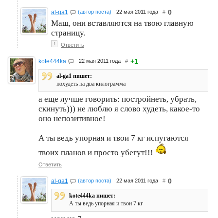
0
al-ga1
(автор поста)
22 мая 2011 года
#
Маш, они вставляются на твою главную
страницу.
↑
Ответить
+1
kote444ka
22 мая 2011 года
#
al-ga1 пишет:
похудеть на два килограмма
а еще лучше говорить: постройнеть, убрать,
скинуть))) не люблю я слово худеть, какое-то
оно непозитивное!
А ты ведь упорная и твои 7 кг испугаются
твоих планов и просто убегут!!!
Ответить
0
al-ga1
(автор поста)
22 мая 2011 года
#
kote444ka пишет:
А ты ведь упорная и твои 7 кг