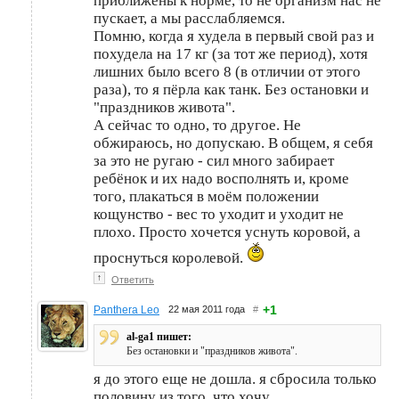
приближены к норме, то не организм нас не
пускает, а мы расслабляемся.
Помню, когда я худела в первый свой раз и
похудела на 17 кг (за тот же период), хотя
лишних было всего 8 (в отличии от этого
раза), то я пёрла как танк. Без остановки и
"праздников живота".
А сейчас то одно, то другое. Не
обжираюсь, но допускаю. В общем, я себя
за это не ругаю - сил много забирает
ребёнок и их надо восполнять и, кроме
того, плакаться в моём положении
кощунство - вес то уходит и уходит не
плохо. Просто хочется уснуть коровой, а
проснуться королевой.
↑
Ответить
+1
Panthera Leo
22 мая 2011 года
#
al-ga1 пишет:
Без остановки и "праздников живота".
я до этого еще не дошла. я сбросила только
половину из того, что хочу.