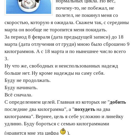
нормальных цикла. Но вес,
почему-то, не побежал, не
полетел, не покинул меня со
скоростью, которую я ожидала. Скажем так, с середины
марта он вообще не торопится меня покидать.
За период 8 февраля (дата предыдущей записи) до 18
марта (дата отлучения от груди) мною было сброшено 9
килограммов. А с 18 марта и по нынешнее число всего
3.
Ну что же, свободных и неиспользованных надежд
больше нет. Ну кроме надежды на саму себя.
Буду не продолжать.
Буду начинать.
Всё сначала.
С определением целей. Главная из которых не "
добить
последние два килограмма", а "
похудеть
на два
килограмма". Вернее, цель я себе усложню и линейку
удлиню. Буду бороться с семью килограммами
(нравится мне эта цифра
).