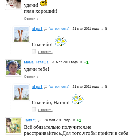
удачи!
план хороший!
Ответить
0
al-ga1
(автор поста)
21 мая 2011 года
#
Спасибо!
↑
Ответить
+1
Мама Наташа
20 мая 2011 года
#
удачи тебе!
Ответить
0
al-ga1
(автор поста)
21 мая 2011 года
#
Спасибо, Наташ!
↑
Ответить
+1
Таля75
20 мая 2011 года
#
Всё обязательно получится,не
расстраивайтесь.Для того,чтобы прийти в себя