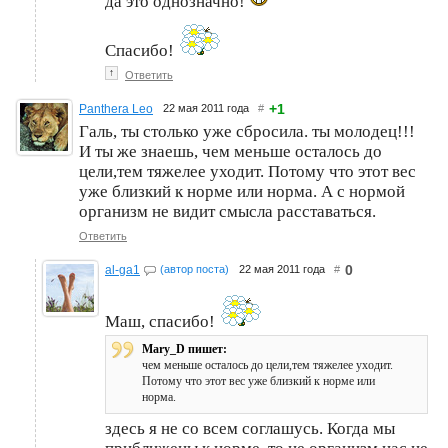
да это однозначно!
Спасибо!
↑
Ответить
+1
Panthera Leo
22 мая 2011 года
#
Галь, ты столько уже сбросила. ты молодец!!!
И ты же знаешь, чем меньше осталось до
цели,тем тяжелее уходит. Потому что этот вес
уже близкий к норме или норма. А с нормой
организм не видит смысла расставаться.
Ответить
0
al-ga1
(автор поста)
22 мая 2011 года
#
Маш, спасибо!
Mary_D пишет:
чем меньше осталось до цели,тем тяжелее уходит.
Потому что этот вес уже близкий к норме или
норма.
здесь я не со всем соглашусь. Когда мы