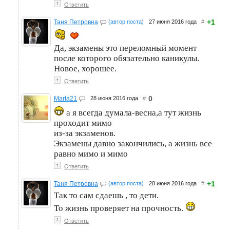
↑
Ответить
+1
Таня Петровна
(автор поста)
27 июня 2016 года
#
Да, экзамены это переломный момент
после которого обязательно каникулы.
Новое, хорошее.
↑
Ответить
0
Marta21
28 июня 2016 года
#
а я всегда думала-весна,а тут жизнь
проходит мимо
из-за экзаменов.
Экзамены давно закончились, а жизнь все
равно мимо и мимо
↑
Ответить
+1
Таня Петровна
(автор поста)
28 июня 2016 года
#
Так то сам сдаешь , то дети.
То жизнь проверяет на прочность.
↑
Ответить