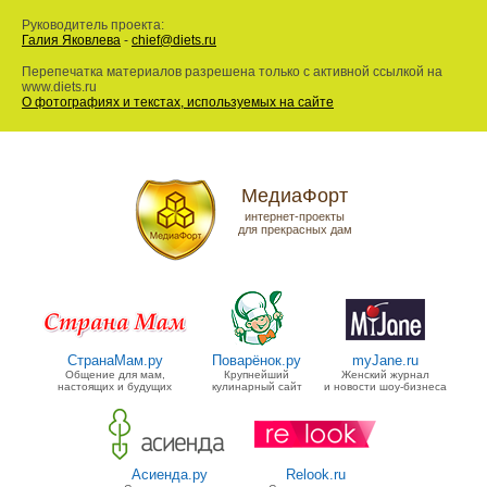
Руководитель проекта:
Галия Яковлева
-
chief@diets.ru
Перепечатка материалов разрешена только с активной ссылкой на
www.diets.ru
О фотографиях и текстах, используемых на сайте
МедиаФорт
интернет-проекты
для прекрасных дам
СтранаМам.ру
Поварёнок.ру
myJane.ru
Общение для мам,
Крупнейший
Женский журнал
настоящих и будущих
кулинарный сайт
и новости шоу-бизнеса
Асиенда.ру
Relook.ru