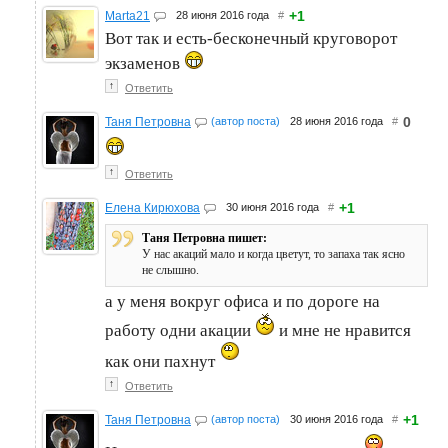
+1
Marta21
28 июня 2016 года
#
Вот так и есть-бесконечный круговорот
экзаменов
↑
Ответить
0
Таня Петровна
(автор поста)
28 июня 2016 года
#
↑
Ответить
+1
Елена Кирюхова
30 июня 2016 года
#
Таня Петровна пишет:
У нас акаций мало и когда цветут, то запаха так ясно
не слышно.
а у меня вокруг офиса и по дороге на
работу одни акации
и мне не нравится
как они пахнут
↑
Ответить
+1
Таня Петровна
(автор поста)
30 июня 2016 года
#