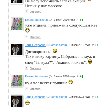
Не могу вспомнить запаха акации
Нет их у нас массово.
↑
Ответить
+1
Елена Кирюхова
1 июля 2016 года
#
уже отцвела, приезжай в следующем мае
↑
Ответить
+1
Таня Петровна
(автор поста)
1 июля 2016 года
#
Договорились!
Так и вижу картину. Собралась, а муж в
след "Ты куда?". "Акацию нюхать".
↑
Ответить
+1
Елена Кирюхова
1 июля 2016 года
#
ну а че? веская причина
↑
Ответить
+1
Таня Петровна
(автор поста)
1 июля 2016 года
#