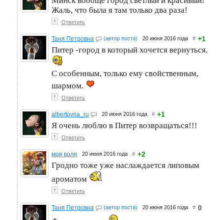
Минск вообще город светлый и красивый!
Жаль, что была я там только два раза!
↑
Ответить
+1
Таня Петровна
(автор поста)
20 июня 2016 года
#
Питер -город в который хочется вернуться.
С особенным, только ему свойственным,
шармом.
↑
Ответить
+1
albertovna_ru
20 июня 2016 года
#
Я очень люблю в Питер возвращаться!!!
↑
Ответить
+2
моя воля
20 июня 2016 года
#
Гродно тоже уже наслаждается липовым
ароматом
↑
Ответить
0
Таня Петровна
(автор поста)
20 июня 2016 года
#