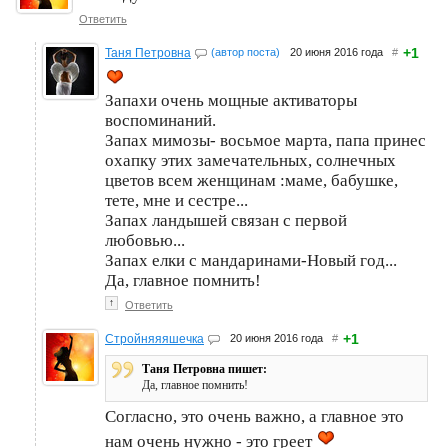
Ответить
+1
Таня Петровна
(автор поста)
20 июня 2016 года
#
Запахи очень мощные активаторы
воспоминаний.
Запах мимозы- восьмое марта, папа принес
охапку этих замечательных, солнечных
цветов всем женщинам :маме, бабушке,
тете, мне и сестре...
Запах ландышей связан с первой
любовью...
Запах елки с мандаринами-Новый год...
Да, главное помнить!
↑
Ответить
+1
Стройняяяшечка
20 июня 2016 года
#
Таня Петровна пишет:
Да, главное помнить!
Согласно, это очень важно, а главное это
нам очень нужно - это греет