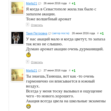
+1
Marta21
26 июня 2016 года
#
Я когда в Севастополе жила.так было с
запахом акации.
Тоже волшебный аромат
↑
Ответить
+1
Таня Петровна
(автор поста)
26 июня 2016 года
#
У нас акаций мало и когда цветут, то запаха
так ясно не слышно.
Думаю аромат акации очень дурманящий.
↑
Ответить
+1
Marta21
27 июня 2016 года
#
Ты знаешь,Танюша, вот как -то очень
гармонично он вписывается в южный
воздух.
Всегда у меня тоску вызывал и ощущение
чего -то нового.хорошего.
Акация всегда цвела на школьные экзамены