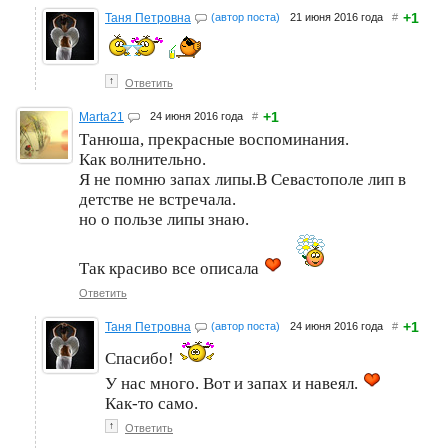
+1
Таня Петровна
(автор поста)
21 июня 2016 года
#
↑
Ответить
+1
Marta21
24 июня 2016 года
#
Танюша, прекрасные воспоминания.
Как волнительно.
Я не помню запах липы.В Севастополе лип в
детстве не встречала.
но о пользе липы знаю.
Так красиво все описала
Ответить
+1
Таня Петровна
(автор поста)
24 июня 2016 года
#
Спасибо!
У нас много. Вот и запах и навеял.
Как-то само.
↑
Ответить