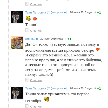
↑
Ответить
+1
Таня Петровна
(автор поста)
20 июня 2016 года
#
Точно!
↑
Ответить
+1
моя воля
20 июня 2016 года
#
Да! Оч тонко чувствую запахи, поэтому и
воспоминания всегда приходят быстро
И сирень это мамино Др, а жасмин это
первые прогулки, а земляника это бабушка,
а лесные травы это прогулки с папой по
лесу за ягодами, грибами, а хризантемы
пахнут школой)
↑
Ответить
+1
Таня Петровна
(автор поста)
20 июня 2016 года
#
Точно запах хризантемы-это первое
сентября!
↑
Ответить