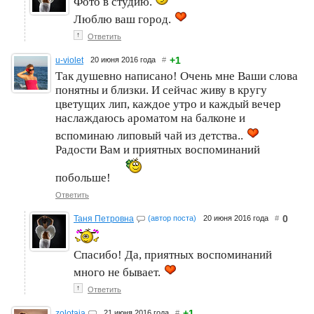
Фото в студию.
Люблю ваш город.
↑
Ответить
+1
u-violet
20 июня 2016 года
#
Так душевно написано! Очень мне Ваши слова
понятны и близки. И сейчас живу в кругу
цветущих лип, каждое утро и каждый вечер
наслаждаюсь ароматом на балконе и
вспоминаю липовый чай из детства..
Радости Вам и приятных воспоминаний
побольше!
Ответить
0
Таня Петровна
(автор поста)
20 июня 2016 года
#
Спасибо! Да, приятных воспоминаний
много не бывает.
↑
Ответить
+1
zolotaia
21 июня 2016 года
#