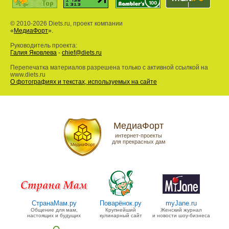
© 2010-2026 Diets.ru, проект компании
«
МедиаФорт
».
Руководитель проекта:
Галия Яковлева
-
chief@diets.ru
Перепечатка материалов разрешена только с активной ссылкой на
www.diets.ru
О фотографиях и текстах, используемых на сайте
МедиаФорт
интернет-проекты
для прекрасных дам
СтранаМам.ру
Поварёнок.ру
myJane.ru
Общение для мам,
Крупнейший
Женский журнал
настоящих и будущих
кулинарный сайт
и новости шоу-бизнеса