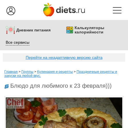
Калькуляторы
Дневник питания
калорийности
Все сервисы
Перейти на неадаптивную версию сайта
Главная
>
Группы
>
Кулинария и рецепты
>
Праздничные рецепты и
закуски на любой вкус.
Блюдо для любимого к 23 февраля)))