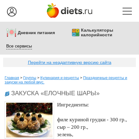
Калькуляторы
Дневник питания
калорийности
Все сервисы
Перейти на неадаптивную версию сайта
Главная
>
Группы
>
Кулинария и рецепты
>
Праздничные рецепты и
закуски на любой вкус.
ЗАКУСКА «ЕЛОЧНЫЕ ШАРЫ»
Ингредиенты:
филе куриной грудки - 300 гр.,
сыр – 200 гр.,
зелень,