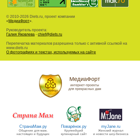
© 2010-2026 Diets.ru, проект компании
«
МедиаФорт
».
Руководитель проекта:
Галия Яковлева
-
chief@diets.ru
Перепечатка материалов разрешена только с активной ссылкой на
www.diets.ru
О фотографиях и текстах, используемых на сайте
МедиаФорт
интернет-проекты
для прекрасных дам
СтранаМам.ру
Поварёнок.ру
myJane.ru
Общение для мам,
Крупнейший
Женский журнал
настоящих и будущих
кулинарный сайт
и новости шоу-бизнеса